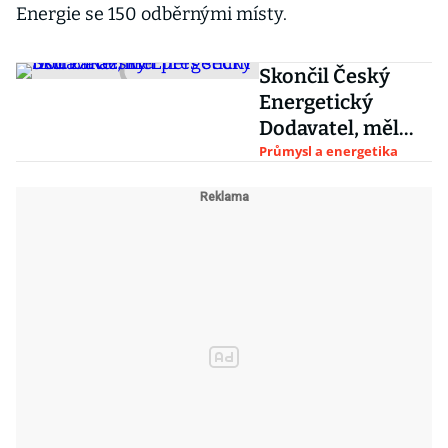
Energie se 150 odběrnými místy.
Skončil Český
Energetický
Dodavatel, měl
přes sedm tisíc
Průmysl a energetika
zákazníků