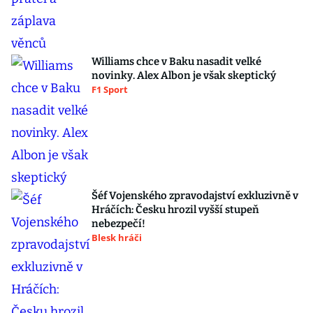
Williams chce v Baku nasadit velké
novinky. Alex Albon je však skeptický
F1 Sport
Šéf Vojenského zpravodajství exkluzivně v
Hráčích: Česku hrozil vyšší stupeň
nebezpečí!
Blesk hráči