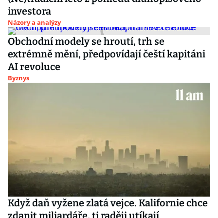
investora
Názory a analýzy
Obchodní modely se hroutí, trh se
extrémně mění, předpovídají čeští kapitáni
AI revoluce
Byznys
Když daň vyžene zlatá vejce. Kalifornie chce
zdanit miliardáře, ti raději utíkají