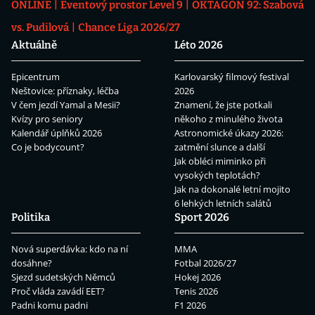
ONLINE
Eventový prostor Level 9
OKTAGON 92: Szabová
vs. Pudilová
Chance Liga 2026/27
Aktuálně
Léto 2026
Epicentrum
Karlovarský filmový festival
Neštovice: příznaky, léčba
2026
V čem jezdí Yamal a Mesii?
Znamení, že jste potkali
Kvízy pro seniory
někoho z minulého života
Kalendář úplňků 2026
Astronomické úkazy 2026:
Co je bodycount?
zatmění slunce a další
Jak obléci miminko při
vysokých teplotách?
Jak na dokonalé letní mojito
6 lehkých letních salátů
Politika
Sport 2026
Nová superdávka: kdo na ní
MMA
dosáhne?
Fotbal 2026/27
Sjezd sudetských Němců
Hokej 2026
Proč vláda zavádí EET?
Tenis 2026
Padni komu padni
F1 2026