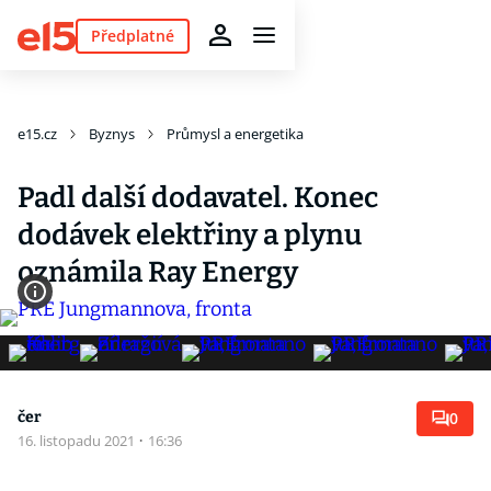
Předplatné
e15.cz
Byznys
Průmysl a energetika
Padl další dodavatel. Konec
dodávek elektřiny a plynu
oznámila Ray Energy
čer
0
16. listopadu 2021
·
16:36