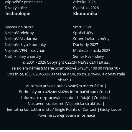
Výpověď z práce vzor
Atletika 2026
Divoký kačer
Cyklistika 2026
Technologie
Ekonomika
SpaceX na burze
Smrt OSVČ
Nejlepší telefony
Spořicí účty
Nejlepší AI zdarma
Superdávka – změny
Nejlepší chytré hodinky
Důchody 2027
Nejlepší VPN – srovnání
Minimální mzda 2027
Netflix filmy a seriály
Senior Pas – slevy
© 2001 - 2026 Copyright
CZECH NEWS CENTER a.s.
se sídlem náměstí Marie Schmolkové 3493/1, 100 00 Praha 10 -
Strašnice, IČO: 02346826, zapsána v OR, sp.zn. B 19490 a dodavatelé
obsahu
Autorská práva k publikovaným materiálům
Podmínky pro užívání služby informační společnosti
Informace o zpracování osobních údajů
Cookies
Nastavení soukromí
Vlastnická struktura
Jednotná kontaktní místa / Single Points of Contact
Etický kodex
Povinně zveřejňované informace