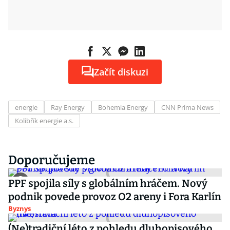
Začít diskuzi
energie
Ray Energy
Bohemia Energy
CNN Prima News
Kolibřík energie a.s.
Doporučujeme
PPF spojila síly s globálním hráčem. Nový
podnik povede provoz O2 areny i Fora Karlín
Byznys
(Ne)tradiční léto z pohledu dluhopisového