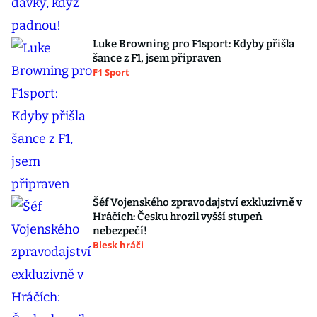
Luke Browning pro F1sport: Kdyby přišla
šance z F1, jsem připraven
F1 Sport
Šéf Vojenského zpravodajství exkluzivně v
Hráčích: Česku hrozil vyšší stupeň
nebezpečí!
Blesk hráči