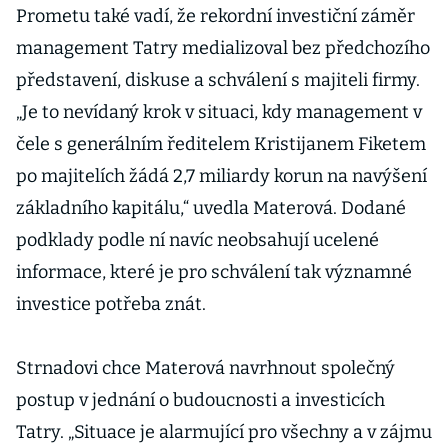
poptávce
Prometu také vadí, že rekordní investiční záměr
plánuje expanzi
management Tatry medializoval bez předchozího
výroby
představení, diskuse a schválení s majiteli firmy.
„Je to nevídaný krok v situaci, kdy management v
čele s generálním ředitelem Kristijanem Fiketem
po majitelích žádá 2,7 miliardy korun na navýšení
základního kapitálu,“ uvedla Materová. Dodané
podklady podle ní navíc neobsahují ucelené
informace, které je pro schválení tak významné
investice potřeba znát.
Strnadovi chce Materová navrhnout společný
postup v jednání o budoucnosti a investicích
Tatry. „Situace je alarmující pro všechny a v zájmu