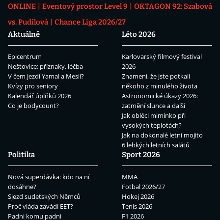
ONLINE
Eventový prostor Level 9
OKTAGON 92: Szabová
vs. Pudilová
Chance Liga 2026/27
Aktuálně
Léto 2026
Epicentrum
Karlovarský filmový festival
Neštovice: příznaky, léčba
2026
V čem jezdí Yamal a Mesii?
Znamení, že jste potkali
Kvízy pro seniory
někoho z minulého života
Kalendář úplňků 2026
Astronomické úkazy 2026:
Co je bodycount?
zatmění slunce a další
Jak obléci miminko při
vysokých teplotách?
Jak na dokonalé letní mojito
6 lehkých letních salátů
Politika
Sport 2026
Nová superdávka: kdo na ní
MMA
dosáhne?
Fotbal 2026/27
Sjezd sudetských Němců
Hokej 2026
Proč vláda zavádí EET?
Tenis 2026
Padni komu padni
F1 2026