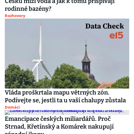
Česku mizí voda a jak k tomu přispívají
rodinné bazény?
Rozhovory
Vláda proškrtala mapu větrných zón.
Podívejte se, jestli ta u vaší chalupy zůstala
Domácí
Emancipace českých miliardářů. Proč
Strnad, Křetínský a Komárek nakupují