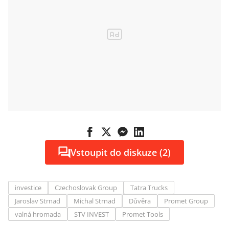
Vstoupit do diskuze (2)
investice
Czechoslovak Group
Tatra Trucks
Jaroslav Strnad
Michal Strnad
Důvěra
Promet Group
valná hromada
STV INVEST
Promet Tools