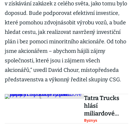
v získávání zakázek z celého světa, jako tomu bylo
doposud. Bude podporovat efektivní investice,
které pomohou zdvojnásobit výrobu vozů, a bude
hledat cestu, jak realizovat navržený investiční
plán i bez pomoci minoritního akcionáře. Od toho
jsme akcionářem – abychom hájili zájmy
společnosti, které jsou i zájmem všech
akcionářů,“ uvedl David Chour, místopředseda
představenstva a výkonný ředitel skupiny CSG.
Tatra Trucks
hlásí
miliardové
tržby i zisk.
Byznys
Kvůli vysoké