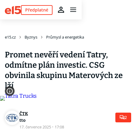
Předplatné
e15.cz
Byznys
Průmysl a energetika
Promet nevěří vedení Tatry,
odmítne plán investic. CSG
obvinila skupinu Materových ze
lží
ČTK
2
tto
17. července 2025
·
17:08