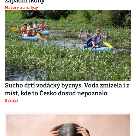
západní ikony
Názory a analýzy
Sucho drtí vodácký byznys. Voda zmizela i z
míst, kde to Česko dosud nepoznalo
Byznys