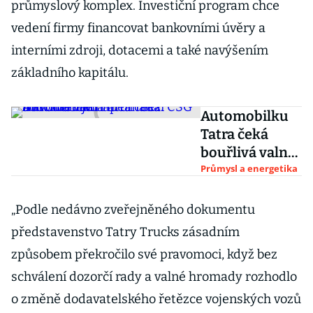
průmyslový komplex. Investiční program chce
vedení firmy financovat bankovními úvěry a
interními zdroji, dotacemi a také navýšením
základního kapitálu.
Automobilku
Tatra čeká
bouřlivá valná
hromada.
Průmysl a energetika
Důvodem je
napětí mezi
„Podle nedávno zveřejněného dokumentu
CSG
představenstvo Tatry Trucks zásadním
a Prometem
způsobem překročilo své pravomoci, když bez
schválení dozorčí rady a valné hromady rozhodlo
o změně dodavatelského řetězce vojenských vozů