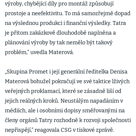
výroby, chybějící díly pro montáž způsobují
prostoje a neefektivitu. To má samozřejmě dopad
na výslednou produkci i finanční výsledky. Tatra
je přitom zakázkově dlouhodobě naplněna a
plánování výroby by tak nemělo být takový
problém,“ uvedla Materová.
„Skupina Promet i její generální ředitelka Denisa
Materová bohužel pokračují ve své taktice lživých
veřejných proklamací, které se zásadně liší od
jejich reálných kroků. Neustálým napadáním v
médiích, ale i osobními dopisy směřovanými na
členy orgánů Tatry rozhodně k rozvoji společnosti
nepřispějí,“ reagovala CSG v tiskové zprávě.