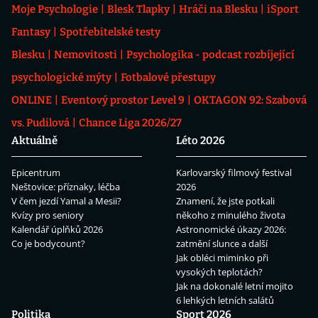
Moje Psychologie
Blesk Tlapky
Hráči na Blesku
iSport
Fantasy
Spotřebitelské testy
Blesku
Nemovitosti
Psychologika - podcast rozbíjející
psychologické mýty
Fotbalové přestupy
ONLINE
Eventový prostor Level 9
OKTAGON 92: Szabová
vs. Pudilová
Chance Liga 2026/27
Aktuálně
Léto 2026
Epicentrum
Karlovarský filmový festival
Neštovice: příznaky, léčba
2026
V čem jezdí Yamal a Mesii?
Znamení, že jste potkali
Kvízy pro seniory
někoho z minulého života
Kalendář úplňků 2026
Astronomické úkazy 2026:
Co je bodycount?
zatmění slunce a další
Jak obléci miminko při
vysokých teplotách?
Jak na dokonalé letní mojito
6 lehkých letních salátů
Politika
Sport 2026