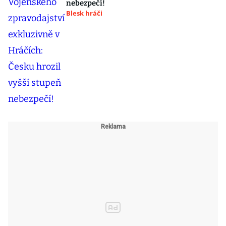
nebezpečí!
Blesk hráči