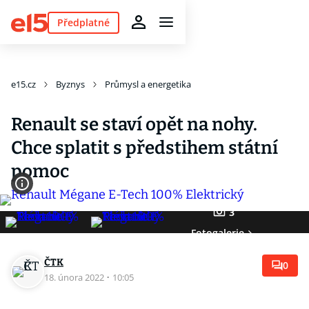
Předplatné
e15.cz
Byznys
Průmysl a energetika
Renault se staví opět na nohy.
Chce splatit s předstihem státní
pomoc
3
Fotogalerie
ČTK
0
18. února 2022
·
10:05