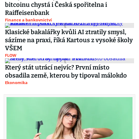
bitcoinu chystá i Česká spořitelna i
Raiffeisenbank
Finance a bankovnictví
Klasické bakalářky kvůli AI ztratily smysl,
sázíme na praxi, říká Kartous z vysoké školy
VŠEM
FLOW
Který stát utrácí nejvíc? První místo
obsadila země, kterou by tipoval málokdo
Ekonomika