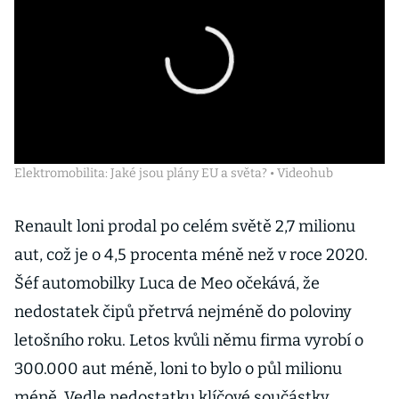
Elektromobilita: Jaké jsou plány EU a světa? • Videohub
Renault loni prodal po celém světě 2,7 milionu
aut, což je o 4,5 procenta méně než v roce 2020.
Šéf automobilky Luca de Meo očekává, že
nedostatek čipů přetrvá nejméně do poloviny
letošního roku. Letos kvůli němu firma vyrobí o
300.000 aut méně, loni to bylo o půl milionu
méně. Vedle nedostatku klíčové součástky