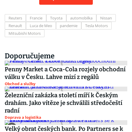
Reuters
Francie
Toyota
automobilka
Nissan
Renault
Luca de Meo
pandemie
Tesla Motors
Mitsubishi Motors
Doporučujeme
Penny Market a Coca-Cola rozjely obchodní
válku v Česku. Lahve mizí z regálů
Obchod a služby
Železniční zakázka století míří k Českým
drahám. Jako vítěze je schválili středočeští
radní
Doprava a logistika
Velký obrat českých bank. Po Partners se k