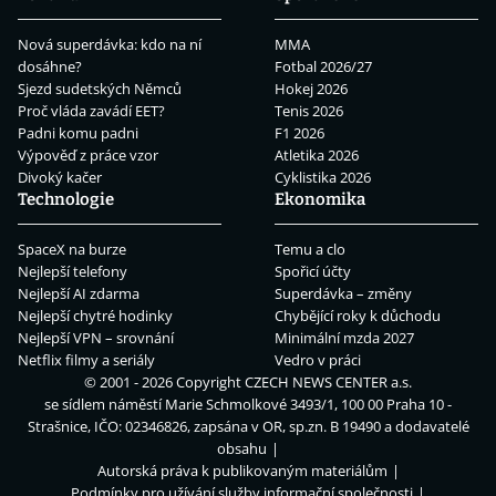
Nová superdávka: kdo na ní
MMA
dosáhne?
Fotbal 2026/27
Sjezd sudetských Němců
Hokej 2026
Proč vláda zavádí EET?
Tenis 2026
Padni komu padni
F1 2026
Výpověď z práce vzor
Atletika 2026
Divoký kačer
Cyklistika 2026
Technologie
Ekonomika
SpaceX na burze
Temu a clo
Nejlepší telefony
Spořicí účty
Nejlepší AI zdarma
Superdávka – změny
Nejlepší chytré hodinky
Chybějící roky k důchodu
Nejlepší VPN – srovnání
Minimální mzda 2027
Netflix filmy a seriály
Vedro v práci
© 2001 - 2026 Copyright
CZECH NEWS CENTER a.s.
se sídlem náměstí Marie Schmolkové 3493/1, 100 00 Praha 10 -
Strašnice, IČO: 02346826, zapsána v OR, sp.zn. B 19490 a dodavatelé
obsahu
Autorská práva k publikovaným materiálům
Podmínky pro užívání služby informační společnosti