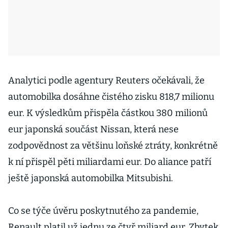
Analytici podle agentury Reuters očekávali, že
automobilka dosáhne čistého zisku 818,7 milionu
eur. K výsledkům přispěla částkou 380 milionů
eur japonská součást Nissan, která nese
zodpovědnost za většinu loňské ztráty, konkrétně
k ní přispěl pěti miliardami eur. Do aliance patří
ještě japonská automobilka Mitsubishi.
Co se týče úvěru poskytnutého za pandemie,
Renault platil už jednu ze čtyř miliard eur. Zbytek