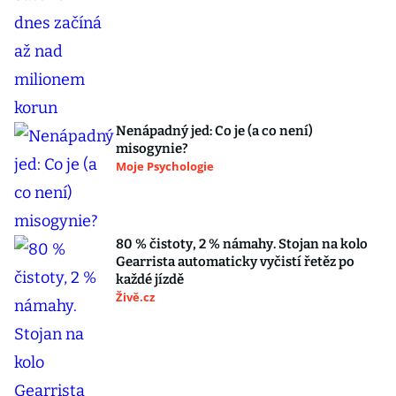
Nenápadný jed: Co je (a co není)
misogynie?
Moje Psychologie
80 % čistoty, 2 % námahy. Stojan na kolo
Gearrista automaticky vyčistí řetěz po
každé jízdě
Živě.cz