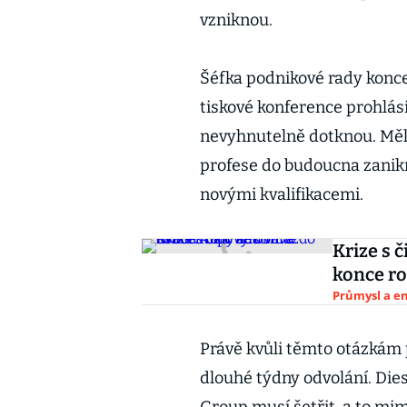
vzniknou.
Šéfka podnikové rady konc
tiskové konference prohlás
nevyhnutelně dotknou. Mělo 
profese do budoucna zanik
novými kvalifikacemi.
Krize s 
konce ro
Průmysl a e
Právě kvůli těmto otázkám 
dlouhé týdny odvolání. Die