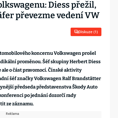
lkswagenu: Diess přežil,
häfer převezme vedení VW
Diskuze (
1
)
tomobilového koncernu Volkswagen prošel
adikální proměnou. Šéf skupiny Herbert Diess
de ale o část pravomocí. Čínské aktivity
ní šéf značky Volkswagen Ralf Brandstätter
 nynější předseda představenstva Škody Auto
onferenci po jednání dozorčí rady
tit ze záznamu.