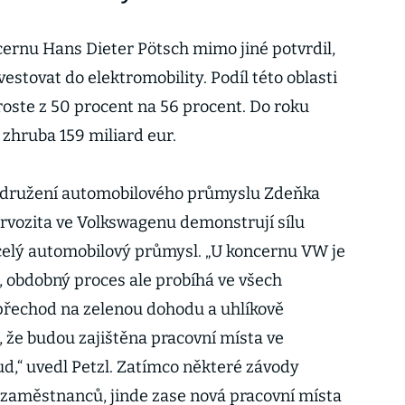
ernu Hans Dieter Pötsch mimo jiné potvrdil,
estovat do elektromobility. Podíl této oblasti
roste z 50 procent na 56 procent. Do roku
zhruba 159 miliard eur.
Sdružení automobilového průmyslu Zdeňka
rvozita ve Volkswagenu demonstrují sílu
 celý automobilový průmysl. „U koncernu VW je
de, obdobný proces ale probíhá ve všech
přechod na zelenou dohodu a uhlíkově
é, že budou zajištěna pracovní místa ve
d,“ uvedl Petzl. Zatímco některé závody
zaměstnanců, jinde zase nová pracovní místa