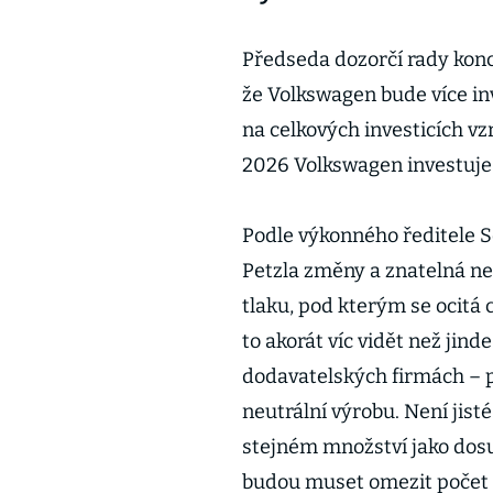
Předseda dozorčí rady konc
že Volkswagen bude více inv
na celkových investicích vz
2026 Volkswagen investuje 
Podle výkonného ředitele 
Petzla změny a znatelná ne
tlaku, pod kterým se ocitá
to akorát víc vidět než jin
dodavatelských firmách – 
neutrální výrobu. Není jist
stejném množství jako dosu
budou muset omezit počet 