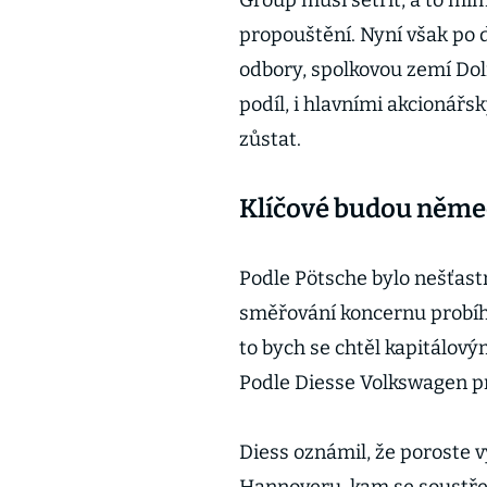
Group musí šetřit, a to mi
propouštění. Nyní však po 
odbory, spolkovou zemí Dol
podíl, i hlavními akcionář
zůstat.
Klíčové budou něme
Podle Pötsche bylo nešťast
směřování koncernu probíhal
to bych se chtěl kapitálový
Podle Diesse Volkswagen pr
Diess oznámil, že poroste