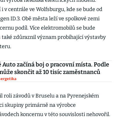
í výroba několika elektrických modelů.
 i v centrále ve Wolfsburgu, kde se bude od
en ID.3. Obě města leží ve spolkové zemi
cernu podíl. Více elektromobilů se bude
s také zdůraznil význam probíhající výstavby
teru.
 Auto začíná boj o pracovní místa. Podle
ůže skončit až 10 tisíc zaměstnanců
nergetika
l roli závodů v Bruselu a na Pyrenejském
ci skupiny primárně na výrobce
vodech koncernu v této souvislosti nehovořil.