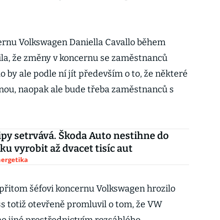
ernu Volkswagen Daniella Cavallo během
ila, že změny v koncernu se zaměstnanců
by ale podle ní jít především o to, že některé
nou, naopak ale bude třeba zaměstnanců s
čipy setrvává. Škoda Auto nestihne do
ku vyrobit až dvacet tisíc aut
nergetika
přitom šéfovi koncernu Volkswagen hrozilo
ss totiž otevřeně promluvil o tom, že VW