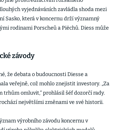
mo jiné prostřednictvím rozsáhlého
dlouhých vyjednáváních zavládla shoda mezi
ní Sasko, která v koncernu drží významný
skými rodinami Porscheů a Piëchů. Diess může
cké závody
né, že debata o budoucnosti Diesse a
a veřejně, což mohlo znejistit investory. „Za
m trhům omluvit,“ prohlásil šéf dozorčí rady.
ochází největšími změnami ve své historii.
 význam výrobního závodu koncernu v