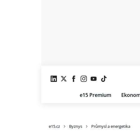
e15 Premium
Ekonom
e15.cz
Byznys
Průmysl a energetika