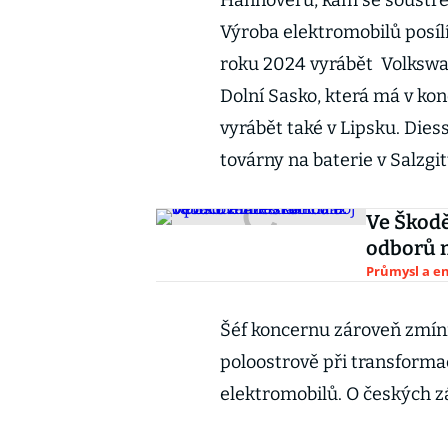
Hannoveru, kam se soustřed
Výroba elektromobilů posílí
roku 2024 vyrábět Volkswag
Dolní Sasko, která má v kon
vyrábět také v Lipsku. Dies
továrny na baterie v Salzgit
Ve Škodě
odborů m
Průmysl a e
Šéf koncernu zároveň zmíni
poloostrově při transforma
elektromobilů. O českých zá