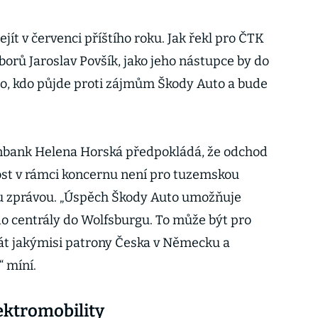
jít v červenci příštího roku. Jak řekl pro ČTK
rů Jaroslav Povšík, jako jeho nástupce by do
ho, kdo půjde proti zájmům Škody Auto a bude
nbank Helena Horská předpokládá, že odchod
ost v rámci koncernu není pro tuzemskou
u zprávou. „Úspěch Škody Auto umožňuje
 centrály do Wolfsburgu. To může být pro
át jakýmisi patrony Česka v Německu a
“ míní.
lektromobility