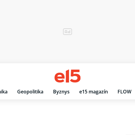
ika
Geopolitika
Byznys
e15 magazín
FLOW