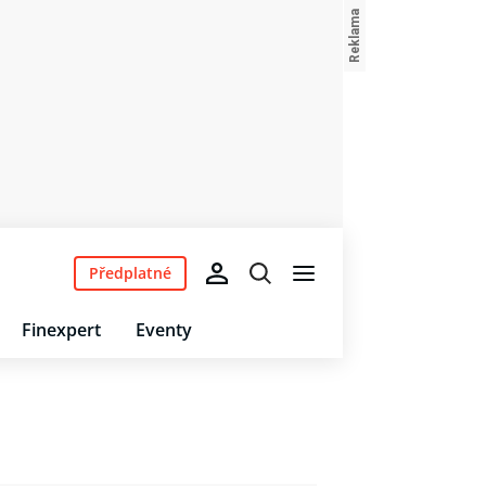
Předplatné
Finexpert
Eventy