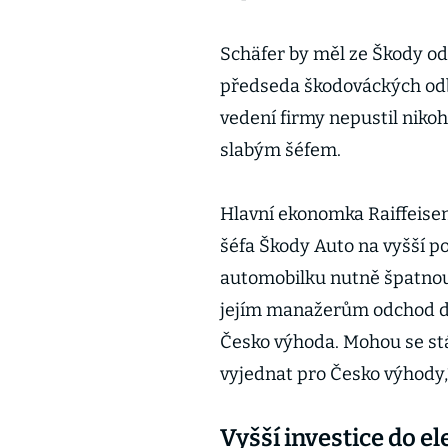
Schäfer by měl ze Škody ode
předseda škodováckých odbo
vedení firmy nepustil niko
slabým šéfem.
Hlavní ekonomka Raiffeise
šéfa Škody Auto na vyšší p
automobilku nutně špatno
jejím manažerům odchod do
Česko výhoda. Mohou se st
vyjednat pro Česko výhody,
Vyšší investice do e