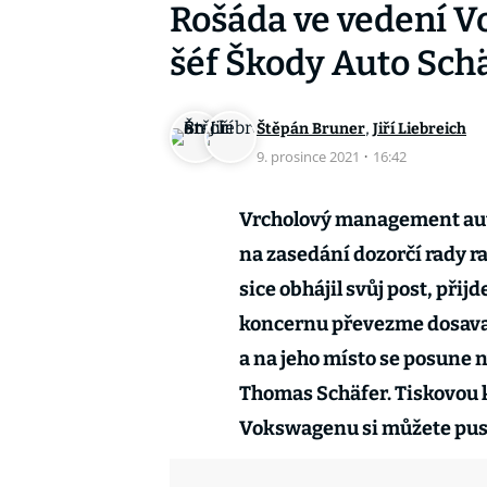
Rošáda ve vedení Vo
šéf Škody Auto Sc
,
Štěpán Bruner
Jiří Liebreich
9. prosince 2021
·
16:42
Vrcholový management au
na zasedání dozorčí rady r
sice obhájil svůj post, přij
koncernu převezme dosavad
a na jeho místo se posune
Thomas Schäfer. Tiskovou k
Vokswagenu si můžete pus