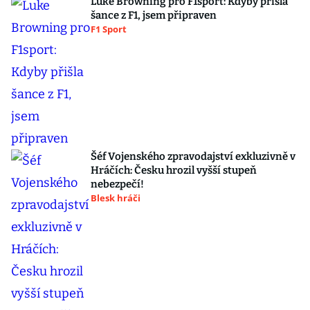
Luke Browning pro F1sport: Kdyby přišla
šance z F1, jsem připraven
F1 Sport
Šéf Vojenského zpravodajství exkluzivně v
Hráčích: Česku hrozil vyšší stupeň
nebezpečí!
Blesk hráči