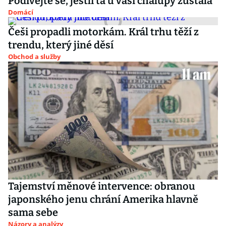
Podívejte se, jestli ta u vaší chalupy zůstala
Domácí
Češi propadli motorkám. Král trhu těží z
trendu, který jiné děsí
Obchod a služby
Tajemství měnové intervence: obranou
japonského jenu chrání Amerika hlavně
sama sebe
Názory a analýzy