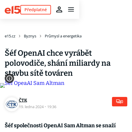
Předplatné
e15.cz
Byznys
Průmysl a energetika
Šéf OpenAI chce vyrábět
polovodiče, shání miliardy na
stavbu sítě továren
ČTK
0
19. ledna 2024
·
19:36
Šéf společnosti OpenAI Sam Altman se snaží