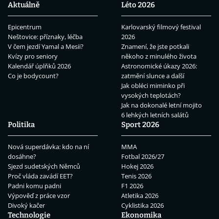
Aktuálně
Léto 2026
Epicentrum
Karlovarský filmový festival
Neštovice: příznaky, léčba
2026
V čem jezdí Yamal a Mesii?
Znamení, že jste potkali
Kvízy pro seniory
někoho z minulého života
Kalendář úplňků 2026
Astronomické úkazy 2026:
Co je bodycount?
zatmění slunce a další
Jak obléci miminko při
vysokých teplotách?
Jak na dokonalé letní mojito
6 lehkých letních salátů
Politika
Sport 2026
Nová superdávka: kdo na ní
MMA
dosáhne?
Fotbal 2026/27
Sjezd sudetských Němců
Hokej 2026
Proč vláda zavádí EET?
Tenis 2026
Padni komu padni
F1 2026
Výpověď z práce vzor
Atletika 2026
Divoký kačer
Cyklistika 2026
Technologie
Ekonomika