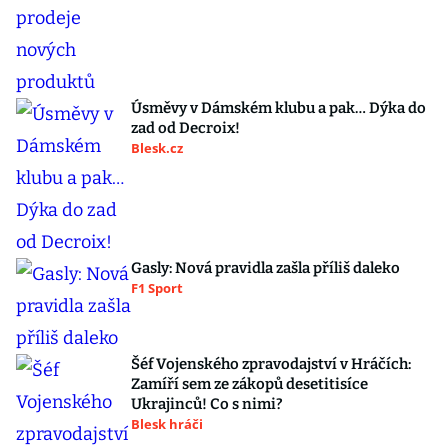
Úsměvy v Dámském klubu a pak… Dýka do
zad od Decroix!
Blesk.cz
Gasly: Nová pravidla zašla příliš daleko
F1 Sport
Šéf Vojenského zpravodajství v Hráčích:
Zamíří sem ze zákopů desetitisíce
Ukrajinců! Co s nimi?
Blesk hráči