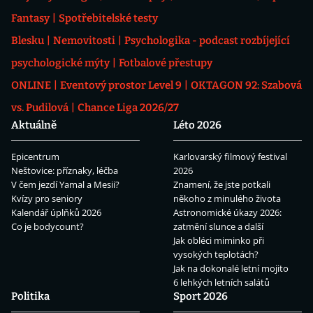
Fantasy
Spotřebitelské testy
Blesku
Nemovitosti
Psychologika - podcast rozbíjející
psychologické mýty
Fotbalové přestupy
ONLINE
Eventový prostor Level 9
OKTAGON 92: Szabová
vs. Pudilová
Chance Liga 2026/27
Aktuálně
Léto 2026
Epicentrum
Karlovarský filmový festival
Neštovice: příznaky, léčba
2026
V čem jezdí Yamal a Mesii?
Znamení, že jste potkali
Kvízy pro seniory
někoho z minulého života
Kalendář úplňků 2026
Astronomické úkazy 2026:
Co je bodycount?
zatmění slunce a další
Jak obléci miminko při
vysokých teplotách?
Jak na dokonalé letní mojito
6 lehkých letních salátů
Politika
Sport 2026