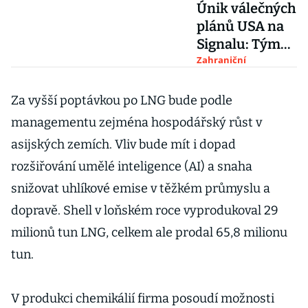
Únik válečných
plánů USA na
Signalu: Tým
Donalda
Zahraniční
Trumpa řešil
bombardování
Za vyšší poptávkou po LNG bude podle
a nadával
managementu zejména hospodářský růst v
Evropanům do
asijských zemích. Vliv bude mít i dopad
příživníků
rozšiřování umělé inteligence (AI) a snaha
snižovat uhlíkové emise v těžkém průmyslu a
dopravě. Shell v loňském roce vyprodukoval 29
milionů tun LNG, celkem ale prodal 65,8 milionu
tun.
V produkci chemikálií firma posoudí možnosti