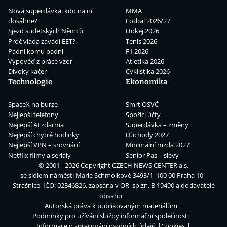
Nová superdávka: kdo na ní
MMA
dosáhne?
Fotbal 2026/27
Sjezd sudetských Němců
Hokej 2026
Proč vláda zavádí EET?
Tenis 2026
Padni komu padni
F1 2026
Výpověď z práce vzor
Atletika 2026
Divoký kačer
Cyklistika 2026
Technologie
Ekonomika
SpaceX na burze
Smrt OSVČ
Nejlepší telefony
Spořicí účty
Nejlepší AI zdarma
Superdávka – změny
Nejlepší chytré hodinky
Důchody 2027
Nejlepší VPN – srovnání
Minimální mzda 2027
Netflix filmy a seriály
Senior Pas – slevy
© 2001 - 2026 Copyright
CZECH NEWS CENTER a.s.
se sídlem náměstí Marie Schmolkové 3493/1, 100 00 Praha 10 -
Strašnice, IČO: 02346826, zapsána v OR, sp.zn. B 19490 a dodavatelé
obsahu
Autorská práva k publikovaným materiálům
Podmínky pro užívání služby informační společnosti
Informace o zpracování osobních údajů
Cookies