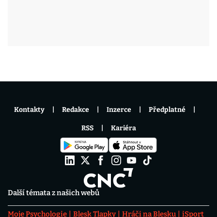
Kontakty
Redakce
Inzerce
Předplatné
RSS
Kariéra
Další témata z našich webů
Moje Psychologie
Blesk Tlapky
Hráči na Blesku
iSport