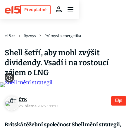
Předplatné
e15.cz
Byznys
Průmysl a energetika
Shell šetří, aby mohl zvýšit
dividendy. Vsadí i na rostoucí
zájem o LNG
ČTK
0
25. března 2025
·
11:13
Britská těžební společnost Shell mění strategii,