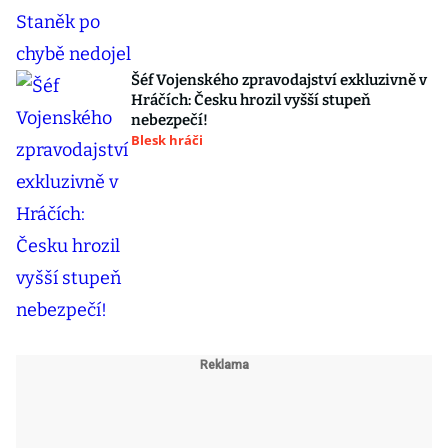
Šéf Vojenského zpravodajství exkluzivně v
Hráčích: Česku hrozil vyšší stupeň
nebezpečí!
Blesk hráči