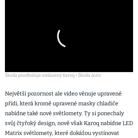
Škoda poodhaluje omlazený Karoq • Škoda Auto
Největší pozornost ale video věnuje upravené
přídi, která kromě upravené masky chladiče
nabídne také nové světlomety. Ty si ponechaly
svůj čtyřoký design, nově však Karoq nabídne LED
Matrix světlomety, které dokážou vystínovat