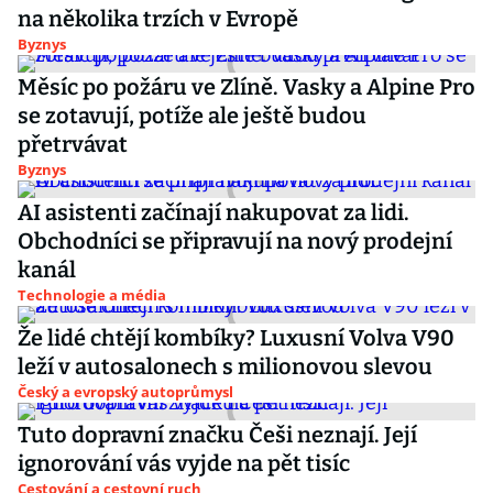
na několika trzích v Evropě
Byznys
Měsíc po požáru ve Zlíně. Vasky a Alpine Pro
se zotavují, potíže ale ještě budou
přetrvávat
Byznys
AI asistenti začínají nakupovat za lidi.
Obchodníci se připravují na nový prodejní
kanál
Technologie a média
Že lidé chtějí kombíky? Luxusní Volva V90
leží v autosalonech s milionovou slevou
Český a evropský autoprůmysl
Tuto dopravní značku Češi neznají. Její
ignorování vás vyjde na pět tisíc
Cestování a cestovní ruch