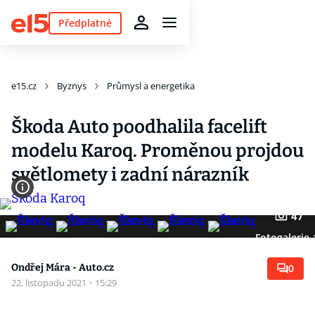
Předplatné
e15.cz
Byznys
Průmysl a energetika
Škoda Auto poodhalila facelift
modelu Karoq. Proměnou projdou
světlomety i zadní nárazník
47
Fotogalerie
Ondřej Mára - Auto.cz
0
22. listopadu 2021
·
15:29