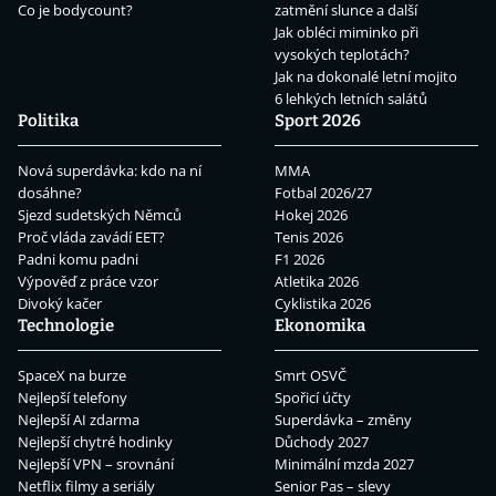
Co je bodycount?
zatmění slunce a další
Jak obléci miminko při
vysokých teplotách?
Jak na dokonalé letní mojito
6 lehkých letních salátů
Politika
Sport 2026
Nová superdávka: kdo na ní
MMA
dosáhne?
Fotbal 2026/27
Sjezd sudetských Němců
Hokej 2026
Proč vláda zavádí EET?
Tenis 2026
Padni komu padni
F1 2026
Výpověď z práce vzor
Atletika 2026
Divoký kačer
Cyklistika 2026
Technologie
Ekonomika
SpaceX na burze
Smrt OSVČ
Nejlepší telefony
Spořicí účty
Nejlepší AI zdarma
Superdávka – změny
Nejlepší chytré hodinky
Důchody 2027
Nejlepší VPN – srovnání
Minimální mzda 2027
Netflix filmy a seriály
Senior Pas – slevy