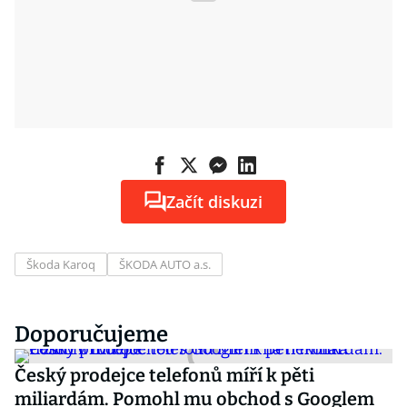
Začít diskuzi
Škoda Karoq
ŠKODA AUTO a.s.
Doporučujeme
Český prodejce telefonů míří k pěti
miliardám. Pomohl mu obchod s Googlem