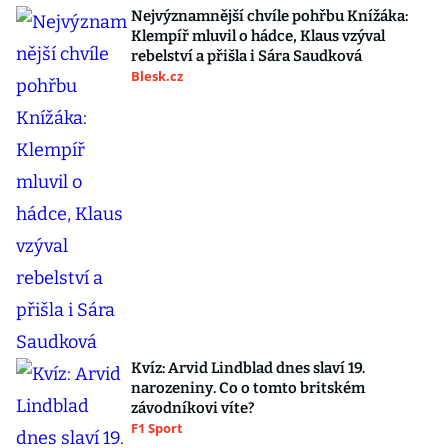
Nejvýznamnější chvíle pohřbu Knížáka:
Klempíř mluvil o hádce, Klaus vzýval
rebelství a přišla i Sára Saudková
Blesk.cz
Kvíz: Arvid Lindblad dnes slaví 19.
narozeniny. Co o tomto britském
závodníkovi víte?
F1 Sport