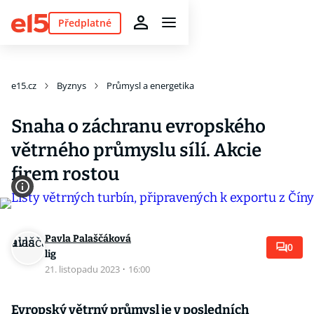
Předplatné
e15.cz
Byznys
Průmysl a energetika
Snaha o záchranu evropského
větrného průmyslu sílí. Akcie
firem rostou
Pavla Palaščáková
0
lig
21. listopadu 2023
·
16:00
Evropský větrný průmysl je v posledních