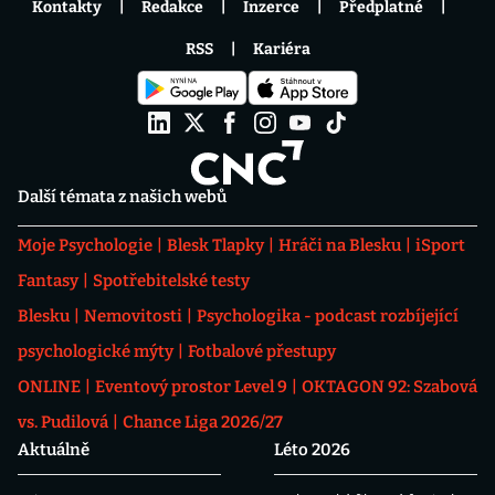
Kontakty
Redakce
Inzerce
Předplatné
RSS
Kariéra
Další témata z našich webů
Moje Psychologie
Blesk Tlapky
Hráči na Blesku
iSport
Fantasy
Spotřebitelské testy
Blesku
Nemovitosti
Psychologika - podcast rozbíjející
psychologické mýty
Fotbalové přestupy
ONLINE
Eventový prostor Level 9
OKTAGON 92: Szabová
vs. Pudilová
Chance Liga 2026/27
Aktuálně
Léto 2026