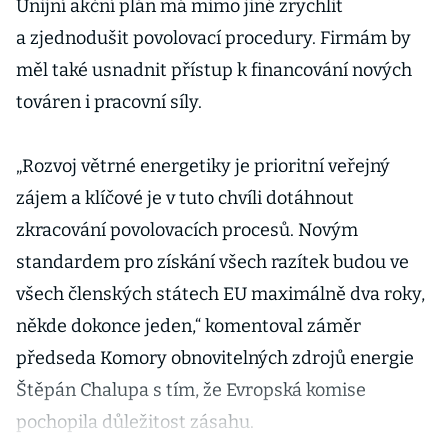
Unijní akční plán má mimo jiné zrychlit
a zjednodušit povolovací procedury. Firmám by
měl také usnadnit přístup k financování nových
továren i pracovní síly.
„Rozvoj větrné energetiky je prioritní veřejný
zájem a klíčové je v tuto chvíli dotáhnout
zkracování povolovacích procesů. Novým
standardem pro získání všech razítek budou ve
všech členských státech EU maximálně dva roky,
někde dokonce jeden,“ komentoval záměr
předseda Komory obnovitelných zdrojů energie
Štěpán Chalupa s tím, že Evropská komise
pochopila důležitost zásahu.