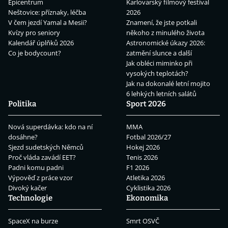
Epicentrum
Karlovarský filmový festival
Neštovice: příznaky, léčba
2026
V čem jezdí Yamal a Mesii?
Znamení, že jste potkali
Kvízy pro seniory
někoho z minulého života
Kalendář úplňků 2026
Astronomické úkazy 2026:
Co je bodycount?
zatmění slunce a další
Jak obléci miminko při
vysokých teplotách?
Jak na dokonalé letní mojito
6 lehkých letních salátů
Politika
Sport 2026
Nová superdávka: kdo na ní
MMA
dosáhne?
Fotbal 2026/27
Sjezd sudetských Němců
Hokej 2026
Proč vláda zavádí EET?
Tenis 2026
Padni komu padni
F1 2026
Výpověď z práce vzor
Atletika 2026
Divoký kačer
Cyklistika 2026
Technologie
Ekonomika
SpaceX na burze
Smrt OSVČ