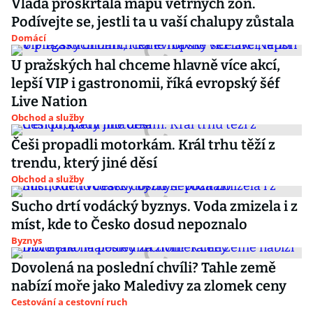
Vláda proškrtala mapu větrných zón.
Podívejte se, jestli ta u vaší chalupy zůstala
Domácí
U pražských hal chceme hlavně více akcí,
lepší VIP i gastronomii, říká evropský šéf
Live Nation
Obchod a služby
Češi propadli motorkám. Král trhu těží z
trendu, který jiné děsí
Obchod a služby
Sucho drtí vodácký byznys. Voda zmizela i z
míst, kde to Česko dosud nepoznalo
Byznys
Dovolená na poslední chvíli? Tahle země
nabízí moře jako Maledivy za zlomek ceny
Cestování a cestovní ruch