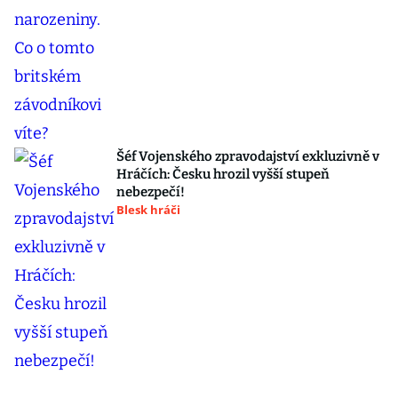
Šéf Vojenského zpravodajství exkluzivně v
Hráčích: Česku hrozil vyšší stupeň
nebezpečí!
Blesk hráči