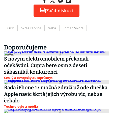
Začít diskuzi
OKD
okres Karviná
těžba
Roman Sikora
Doporučujeme
S novým elektromobilem překonali
očekávání. Cupra bere osm z deseti
zákazníků konkurenci
Český a evropský autoprůmysl
Řada iPhone 17 možná zdraží už ode dneška.
Apple navíc škrtá jejich výrobu víc, než se
čekalo
Technologie a média