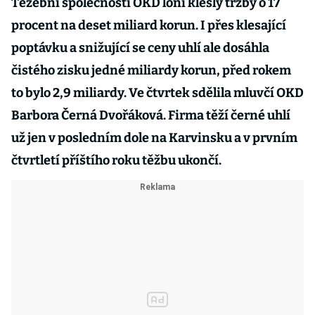
Těžební společnosti OKD loni klesly tržby o 17
procent na deset miliard korun. I přes klesající
poptávku a snižující se ceny uhlí ale dosáhla
čistého zisku jedné miliardy korun, před rokem
to bylo 2,9 miliardy. Ve čtvrtek sdělila mluvčí OKD
Barbora Černá Dvořáková. Firma těží černé uhlí
už jen v posledním dole na Karvinsku a v prvním
čtvrtletí příštího roku těžbu ukončí.