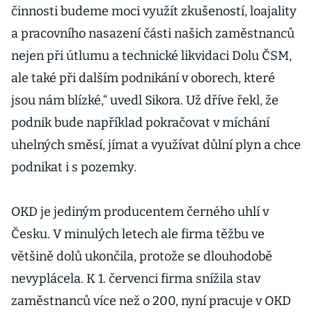
činnosti budeme moci využít zkušeností, loajality
a pracovního nasazení části našich zaměstnanců
nejen při útlumu a technické likvidaci Dolu ČSM,
ale také při dalším podnikání v oborech, které
jsou nám blízké,“ uvedl Sikora. Už dříve řekl, že
podnik bude například pokračovat v míchání
uhelných směsí, jímat a využívat důlní plyn a chce
podnikat i s pozemky.
OKD je jediným producentem černého uhlí v
Česku. V minulých letech ale firma těžbu ve
většině dolů ukončila, protože se dlouhodobě
nevyplácela. K 1. červenci firma snížila stav
zaměstnanců více než o 200, nyní pracuje v OKD