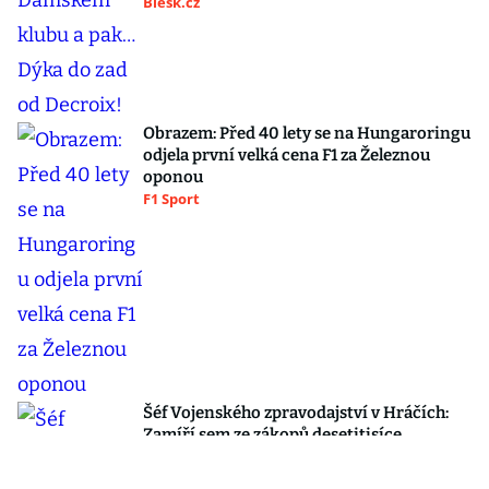
Blesk.cz
Obrazem: Před 40 lety se na Hungaroringu
odjela první velká cena F1 za Železnou
oponou
F1 Sport
Šéf Vojenského zpravodajství v Hráčích:
Zamíří sem ze zákopů desetitisíce
Ukrajinců! Co s nimi?
Blesk hráči