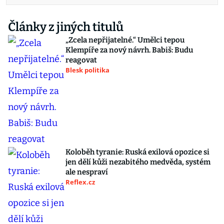
Články z jiných titulů
„Zcela nepřijatelné.“ Umělci tepou
Klempíře za nový návrh. Babiš: Budu
reagovat
Blesk politika
Koloběh tyranie: Ruská exilová opozice si
jen dělí kůži nezabitého medvěda, systém
ale nespraví
Reflex.cz