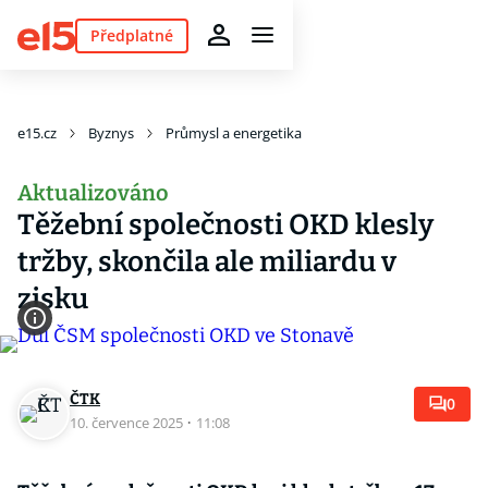
Předplatné
e15.cz
Byznys
Průmysl a energetika
Aktualizováno
Těžební společnosti OKD klesly
tržby, skončila ale miliardu v
zisku
ČTK
0
10. července 2025
·
11:08