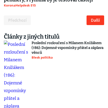
KoronaHelpdesk E15
Předchozí
Další
Články z jiných titulů
Poslední rozloučení s Milanem Knížákem
(†86): Dojemné vzpomínky přátel a záplava
věnců
Blesk politika