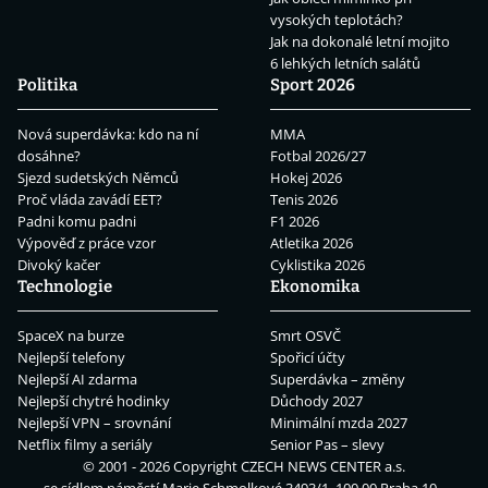
vysokých teplotách?
Jak na dokonalé letní mojito
6 lehkých letních salátů
Politika
Sport 2026
Nová superdávka: kdo na ní
MMA
dosáhne?
Fotbal 2026/27
Sjezd sudetských Němců
Hokej 2026
Proč vláda zavádí EET?
Tenis 2026
Padni komu padni
F1 2026
Výpověď z práce vzor
Atletika 2026
Divoký kačer
Cyklistika 2026
Technologie
Ekonomika
SpaceX na burze
Smrt OSVČ
Nejlepší telefony
Spořicí účty
Nejlepší AI zdarma
Superdávka – změny
Nejlepší chytré hodinky
Důchody 2027
Nejlepší VPN – srovnání
Minimální mzda 2027
Netflix filmy a seriály
Senior Pas – slevy
© 2001 - 2026 Copyright
CZECH NEWS CENTER a.s.