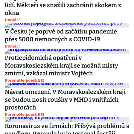
lidí. Někteří se snažili zachránit skokem z
okna
Domácí
V Česku je poprvé od začátku pandemie
přes 5000 nemocných s COVID-19
Domácí
Protiepidemická opatření v
Moravskoslezském kraji se možná místy
zmírní, vzkázal ministr Vojtěch
KoronaHelpdesk E15
Návrat omezení. V Moravskoslezském kraji
se budou nosit roušky v MHD i vnitřních
prostorách
KoronaHelpdesk E15
Koronavirus ve firmách: Přibývá problémů s
pendlery, Prymula by je testoval častěji