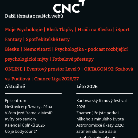
Další témata z našich webů
Moje Psychologie
Blesk Tlapky
Hráči na Blesku
iSport
Fantasy
Spotřebitelské testy
Blesku
Nemovitosti
Psychologika - podcast rozbíjející
psychologické mýty
Fotbalové přestupy
ONLINE
Eventový prostor Level 9
OKTAGON 92: Szabová
vs. Pudilová
Chance Liga 2026/27
Aktuálně
Léto 2026
Epicentrum
Karlovarský filmový festival
Neštovice: příznaky, léčba
2026
V čem jezdí Yamal a Mesii?
Znamení, že jste potkali
Kvízy pro seniory
někoho z minulého života
Kalendář úplňků 2026
Astronomické úkazy 2026:
Co je bodycount?
zatmění slunce a další
Jak obléci miminko při