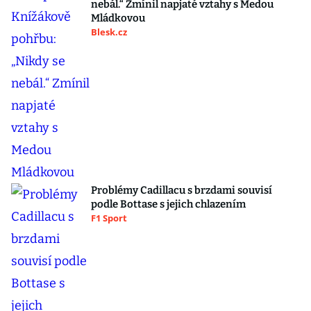
nebál.“ Zmínil napjaté vztahy s Medou
Mládkovou
Blesk.cz
Problémy Cadillacu s brzdami souvisí
podle Bottase s jejich chlazením
F1 Sport