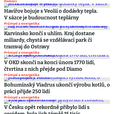
Domácí
Havířov bojuje s Veolií o dodávky tepla.
V sázce je budoucnost teplárny
Průmysl a energetika
Karvinsko končí s uhlím. Kraj dostane
miliardy, chystá se vzdělávací park či
tramvaj do Ostravy
Průmysl a energetika
V OKD skončí na konci února 1770 lidí,
čtvrtina z nich přejde pod Diamo
Průmysl a energetika
Bohumínský Viadrus ukončí výrobu kotlů, o
práci přijde 250 lidí
Průmysl a energetika
V Česku opět rekordně přibylo lidí s
covidem, bylo jich téměř 15 tisíc