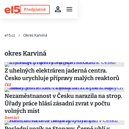
Předplatné
e15.cz
Okres Karviná
okres Karviná
Z uhelných elektráren jaderná centra.
Česko urychluje přípravy malých reaktorů
ČEZ
Nezaměstnanost v Česku narazila na strop.
Úřady práce hlásí zásadní zvrat v počtu
volných míst
Domácí
Poslední vozík ze Stonavy. Černé uhlí v