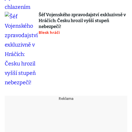
Šéf Vojenského zpravodajství exkluzivně v
Hráčích: Česku hrozil vyšší stupeň
nebezpečí!
Blesk hráči