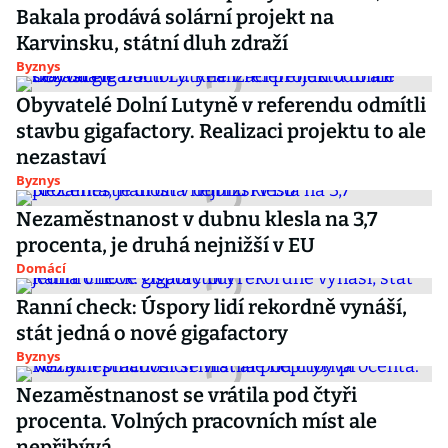
Bakala prodává solární projekt na
Karvinsku, státní dluh zdraží
Byznys
Obyvatelé Dolní Lutyně v referendu odmítli
stavbu gigafactory. Realizaci projektu to ale
nezastaví
Byznys
Nezaměstnanost v dubnu klesla na 3,7
procenta, je druhá nejnižší v EU
Domácí
Ranní check: Úspory lidí rekordně vynáší,
stát jedná o nové gigafactory
Byznys
Nezaměstnanost se vrátila pod čtyři
procenta. Volných pracovních míst ale
nepřibývá