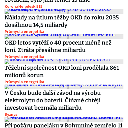
KoronaHelpdesk E15
Náklady na útlum těžby OKD do roku 2035
dosáhnou 14,5 miliardy
Průmysl a energetika
OKD letos vytěží o 40 procent méně než
loni. Ztráta přesáhne miliardu
Průmysl a energetika
Těžební společnost OKD loni prodělala 861
milionů korun
Průmysl a energetika
V Česku bude další závod na výrobu
elektrolytu do baterií. Číňané chtějí
investovat bezmála miliardu
Byznys
Při požáru paneláku v Bohumíně zemřelo 11