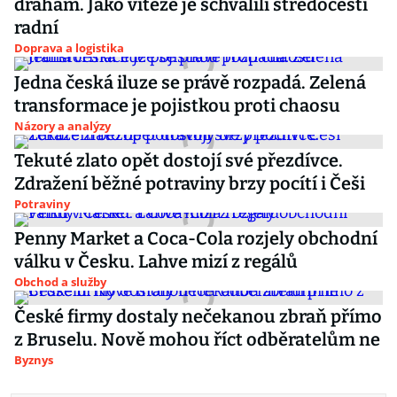
drahám. Jako vítěze je schválili středočeští
radní
Doprava a logistika
Jedna česká iluze se právě rozpadá. Zelená
transformace je pojistkou proti chaosu
Názory a analýzy
Tekuté zlato opět dostojí své přezdívce.
Zdražení běžné potraviny brzy pocítí i Češi
Potraviny
Penny Market a Coca-Cola rozjely obchodní
válku v Česku. Lahve mizí z regálů
Obchod a služby
České firmy dostaly nečekanou zbraň přímo
z Bruselu. Nově mohou říct odběratelům ne
Byznys