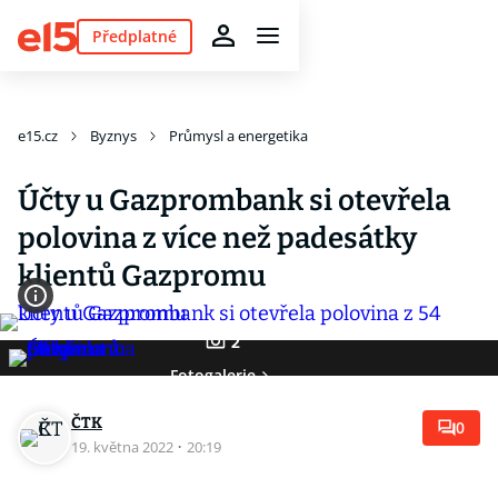
Předplatné
e15.cz
Byznys
Průmysl a energetika
Účty u Gazprombank si otevřela
polovina z více než padesátky
klientů Gazpromu
2
Fotogalerie
ČTK
0
19. května 2022
·
20:19