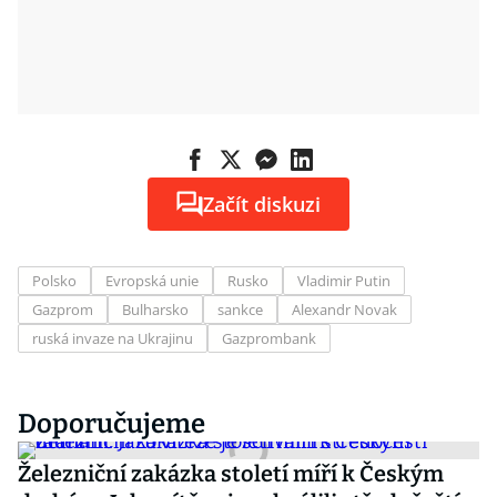
Začít diskuzi
Polsko
Evropská unie
Rusko
Vladimir Putin
Gazprom
Bulharsko
sankce
Alexandr Novak
ruská invaze na Ukrajinu
Gazprombank
Doporučujeme
Železniční zakázka století míří k Českým