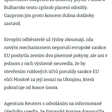
Bulharsko tento způsob placení odmítly.
Gazprom jim proto koncem dubna dodávky
zastavil.
Evropští odběratelé už týdny zkoumají, zda
novým mechanismem neporuší evropské sankce.
EU poskytla zemím dva písemné pokyny, ale ani v
jednom z nich výslovně neuvedla, že by
otevřením rublových účtů porušily sankce EU
vůči Moskvě za její invazi na Ukrajinu, která
pokračuje od konce února.
Agentura Reuters s odvoláním na informované
úředníky uvedla, že Evropská komise doporučila