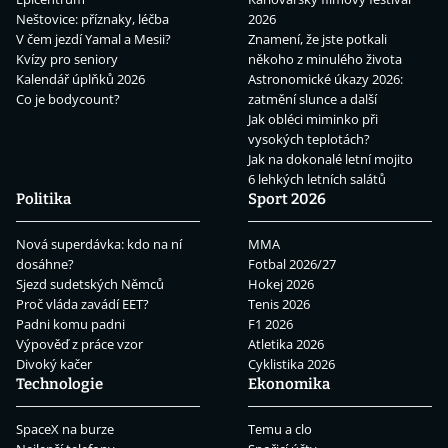
Neštovice: příznaky, léčba
2026
V čem jezdí Yamal a Mesii?
Znamení, že jste potkali
Kvízy pro seniory
někoho z minulého života
Kalendář úplňků 2026
Astronomické úkazy 2026:
Co je bodycount?
zatmění slunce a další
Jak obléci miminko při
vysokých teplotách?
Jak na dokonalé letní mojito
6 lehkých letních salátů
Politika
Sport 2026
Nová superdávka: kdo na ní
MMA
dosáhne?
Fotbal 2026/27
Sjezd sudetských Němců
Hokej 2026
Proč vláda zavádí EET?
Tenis 2026
Padni komu padni
F1 2026
Výpověď z práce vzor
Atletika 2026
Divoký kačer
Cyklistika 2026
Technologie
Ekonomika
SpaceX na burze
Temu a clo