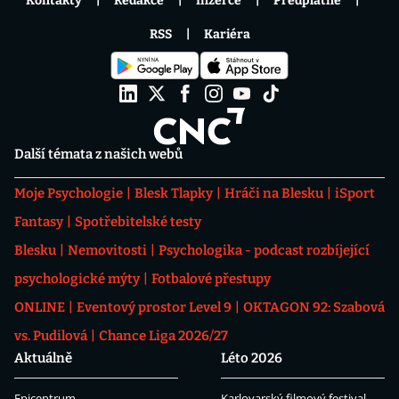
Kontakty
Redakce
Inzerce
Předplatné
RSS
Kariéra
Další témata z našich webů
Moje Psychologie
Blesk Tlapky
Hráči na Blesku
iSport
Fantasy
Spotřebitelské testy
Blesku
Nemovitosti
Psychologika - podcast rozbíjející
psychologické mýty
Fotbalové přestupy
ONLINE
Eventový prostor Level 9
OKTAGON 92: Szabová
vs. Pudilová
Chance Liga 2026/27
Aktuálně
Léto 2026
Epicentrum
Karlovarský filmový festival