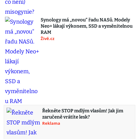
Synology má „novou“ řadu NASů. Modely
Neo+ lákají výkonem, SSD a vyměnitelnou
RAM
Živě.cz
Řekněte STOP mdlým vlasům! Jak jim
zaručeně vrátíte lesk?
Reklama