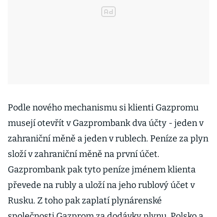
Podle nového mechanismu si klienti Gazpromu
musejí otevřít v Gazprombank dva účty - jeden v
zahraniční měně a jeden v rublech. Peníze za plyn
složí v zahraniční měně na první účet.
Gazprombank pak tyto peníze jménem klienta
převede na rubly a uloží na jeho rublový účet v
Rusku. Z toho pak zaplatí plynárenské
společnosti Gazprom za dodávky plynu. Polsko a