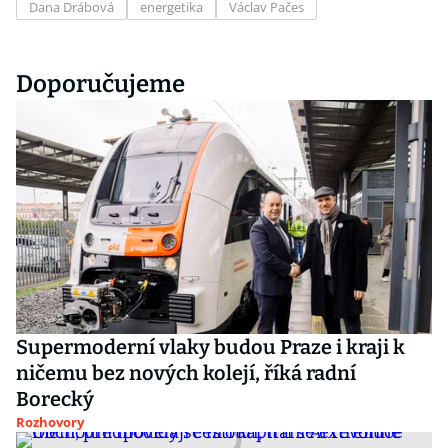
Dana Drábová
energetika
Václav Pačes
Doporučujeme
Supermoderní vlaky budou Praze i kraji k
ničemu bez nových kolejí, říká radní
Borecký
Rozhovory