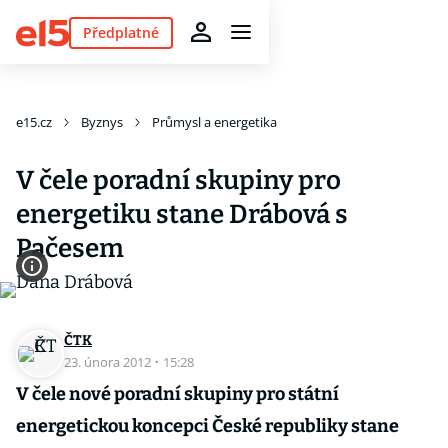
Předplatné
e15.cz
Byznys
Průmysl a energetika
V čele poradní skupiny pro
energetiku stane Drábová s
Pačesem
ČTK
23. února 2012
·
15:28
V čele nové poradní skupiny pro státní
energetickou koncepci České republiky stane