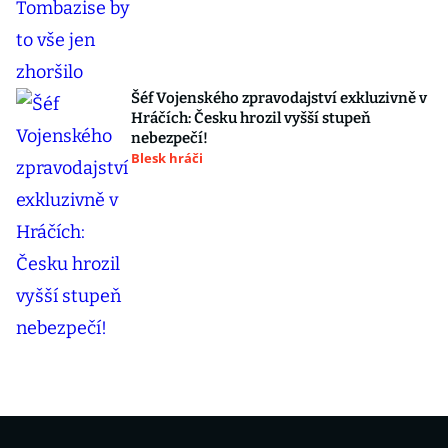
Šéf Vojenského zpravodajství exkluzivně v
Hráčích: Česku hrozil vyšší stupeň
nebezpečí!
Blesk hráči