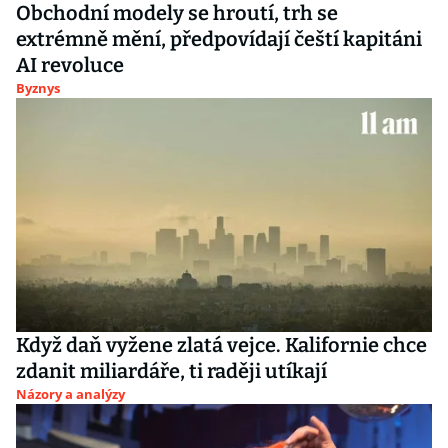
Obchodní modely se hroutí, trh se
extrémně mění, předpovídají čeští kapitáni
AI revoluce
Byznys
Když daň vyžene zlatá vejce. Kalifornie chce
zdanit miliardáře, ti raději utíkají
Názory a analýzy