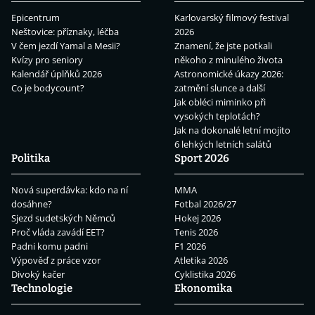
Epicentrum
Karlovarský filmový festival
Neštovice: příznaky, léčba
2026
V čem jezdí Yamal a Mesii?
Znamení, že jste potkali
Kvízy pro seniory
někoho z minulého života
Kalendář úplňků 2026
Astronomické úkazy 2026:
Co je bodycount?
zatmění slunce a další
Jak obléci miminko při
vysokých teplotách?
Jak na dokonalé letní mojito
6 lehkých letních salátů
Politika
Sport 2026
Nová superdávka: kdo na ní
MMA
dosáhne?
Fotbal 2026/27
Sjezd sudetských Němců
Hokej 2026
Proč vláda zavádí EET?
Tenis 2026
Padni komu padni
F1 2026
Výpověď z práce vzor
Atletika 2026
Divoký kačer
Cyklistika 2026
Technologie
Ekonomika