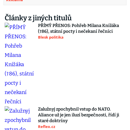
Články z jiných titulů
PŘÍMÝ PŘENOS: Pohřeb Milana Knížáka
(†86), státní pocty i nečekaní řečníci
Blesk politika
Zalužnyj zpochybnil vstup do NATO.
Aliance už je jen iluzí bezpečnosti, řídí ji
staré doktríny
Reflex.cz