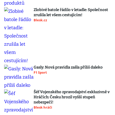
Zlobivé batole řádilo v letadle: Společnost
zrušila let všem cestujícím!
Blesk.cz
Gasly: Nová pravidla zašla příliš daleko
F1 Sport
Šéf Vojenského zpravodajství exkluzivně v
Hráčích: Česku hrozil vyšší stupeň
nebezpečí!
Blesk hráči