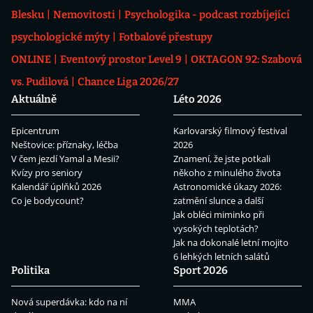
Blesku
Nemovitosti
Psychologika - podcast rozbíjející
psychologické mýty
Fotbalové přestupy
ONLINE
Eventový prostor Level 9
OKTAGON 92: Szabová
vs. Pudilová
Chance Liga 2026/27
Aktuálně
Léto 2026
Epicentrum
Karlovarský filmový festival
Neštovice: příznaky, léčba
2026
V čem jezdí Yamal a Mesii?
Znamení, že jste potkali
Kvízy pro seniory
někoho z minulého života
Kalendář úplňků 2026
Astronomické úkazy 2026:
Co je bodycount?
zatmění slunce a další
Jak obléci miminko při
vysokých teplotách?
Jak na dokonalé letní mojito
6 lehkých letních salátů
Politika
Sport 2026
Nová superdávka: kdo na ní
MMA