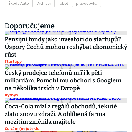
Škoda Auto
Vrchlabí
robot
převodovka
Doporučujeme
Penzijní fondy jako investoři do startupů?
Úspory Čechů mohou rozhýbat ekonomický
růst
Startupy
Český prodejce telefonů míří k pěti
miliardám. Pomohl mu obchod s Googlem
na několika trzích v Evropě
Byznys
Coca-Cola mizí z regálů obchodů, tekuté
zlato znovu zdraží. A oblíbená farma
mezitím změnila majitele
Co vám (ne)uteklo