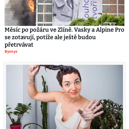
Měsíc po požáru ve Zlíně. Vasky a Alpine Pro
se zotavují, potíže ale ještě budou
přetrvávat
Byznys