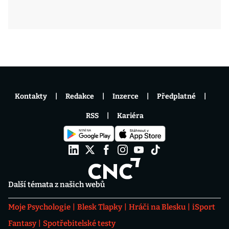
Kontakty
Redakce
Inzerce
Předplatné
RSS
Kariéra
Další témata z našich webů
Moje Psychologie
Blesk Tlapky
Hráči na Blesku
iSport
Fantasy
Spotřebitelské testy