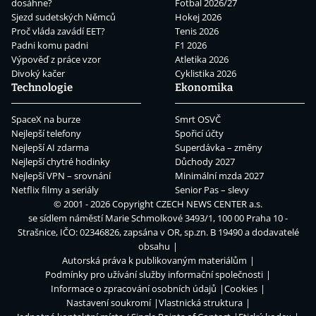
dosáhne?
Fotbal 2026/27
Sjezd sudetských Němců
Hokej 2026
Proč vláda zavádí EET?
Tenis 2026
Padni komu padni
F1 2026
Výpověď z práce vzor
Atletika 2026
Divoký kačer
Cyklistika 2026
Technologie
Ekonomika
SpaceX na burze
Smrt OSVČ
Nejlepší telefony
Spořicí účty
Nejlepší AI zdarma
Superdávka – změny
Nejlepší chytré hodinky
Důchody 2027
Nejlepší VPN – srovnání
Minimální mzda 2027
Netflix filmy a seriály
Senior Pas – slevy
© 2001 - 2026 Copyright
CZECH NEWS CENTER a.s.
se sídlem náměstí Marie Schmolkové 3493/1, 100 00 Praha 10 -
Strašnice, IČO: 02346826, zapsána v OR, sp.zn. B 19490 a dodavatelé
obsahu
Autorská práva k publikovaným materiálům
Podmínky pro užívání služby informační společnosti
Informace o zpracování osobních údajů
Cookies
Nastavení soukromí
Vlastnická struktura