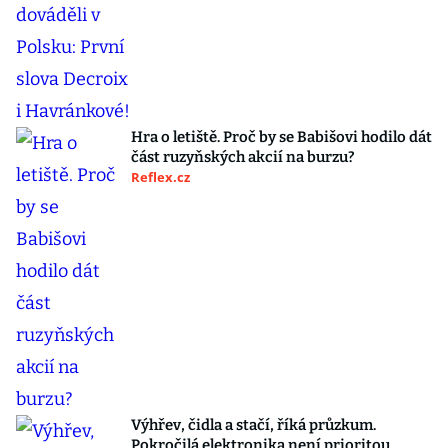
Hra o letiště. Proč by se Babišovi hodilo dát
část ruzyňských akcií na burzu?
Reflex.cz
Výhřev, čidla a stačí, říká průzkum.
Pokročilá elektronika není prioritou