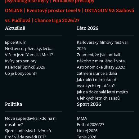
psychologické mýty
Fotbalové přestupy
ONLINE
Eventový prostor Level 9
OKTAGON 92: Szabová
vs. Pudilová
Chance Liga 2026/27
Aktuálně
Léto 2026
Epicentrum
Karlovarský filmový festival
Neštovice: příznaky, léčba
2026
V čem jezdí Yamal a Mesii?
Znamení, že jste potkali
Kvízy pro seniory
někoho z minulého života
Kalendář úplňků 2026
Astronomické úkazy 2026:
Co je bodycount?
zatmění slunce a další
Jak obléci miminko při
vysokých teplotách?
Jak na dokonalé letní mojito
6 lehkých letních salátů
Politika
Sport 2026
Nová superdávka: kdo na ní
MMA
dosáhne?
Fotbal 2026/27
Sjezd sudetských Němců
Hokej 2026
Proč vláda zavádí EET?
Tenis 2026