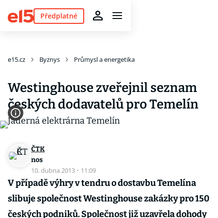
Předplatné
e15.cz
Byznys
Průmysl a energetika
Westinghouse zveřejnil seznam
českých dodavatelů pro Temelín
ČTK
nos
10. dubna 2013
·
11:09
V případě výhry v tendru o dostavbu Temelína
slibuje společnost Westinghouse zakázky pro 150
českých podniků. Společnost již uzavřela dohody