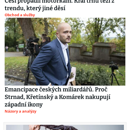
Češi propadli motorkám. Král trhu těží z
trendu, který jiné děsí
Obchod a služby
Emancipace českých miliardářů. Proč
Strnad, Křetínský a Komárek nakupují
západní ikony
Názory a analýzy