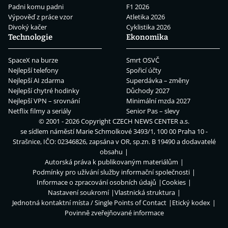
Padni komu padni
F1 2026
Výpověď z práce vzor
Atletika 2026
Divoký kačer
Cyklistika 2026
Technologie
Ekonomika
SpaceX na burze
Smrt OSVČ
Nejlepší telefony
Spořicí účty
Nejlepší AI zdarma
Superdávka – změny
Nejlepší chytré hodinky
Důchody 2027
Nejlepší VPN – srovnání
Minimální mzda 2027
Netflix filmy a seriály
Senior Pas – slevy
© 2001 - 2026 Copyright
CZECH NEWS CENTER a.s.
se sídlem náměstí Marie Schmolkové 3493/1, 100 00 Praha 10 -
Strašnice, IČO: 02346826, zapsána v OR, sp.zn. B 19490 a dodavatelé
obsahu
Autorská práva k publikovaným materiálům
Podmínky pro užívání služby informační společnosti
Informace o zpracování osobních údajů
Cookies
Nastavení soukromí
Vlastnická struktura
Jednotná kontaktní místa / Single Points of Contact
Etický kodex
Povinně zveřejňované informace