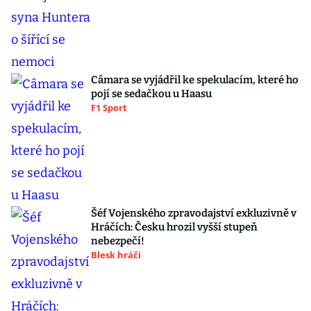
Câmara se vyjádřil ke spekulacím, které ho
pojí se sedačkou u Haasu
F1 Sport
Šéf Vojenského zpravodajství exkluzivně v
Hráčích: Česku hrozil vyšší stupeň
nebezpečí!
Blesk hráči