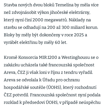
Stavba nových dvou bloků Temelína by měla více
než zdvojnásobit výkon jihočeské elektrárny,
který nyní činí 2000 megawattů. Náklady na
stavbu se odhadují na 200 až 300 miliard korun.
Bloky by měly být dokončeny v roce 2025 a
vyrábět elektřinu by měly 60 let.
Kromě Konsorcia MIR.1200 a Westinghousu se o
zakázku ucházela také francouzská společnost
Areva, ČEZ ji však loni v říjnu z tendru vyřadil.
Areva se odvolala k Úřadu pro ochranu
hospodářské soutěže (ÚOHS), který rozhodnutí
ČEZ potvrdil. Francouzská společnost nyní podala
rozklad k předsedovi ÚOHS, v případě neúspěchu