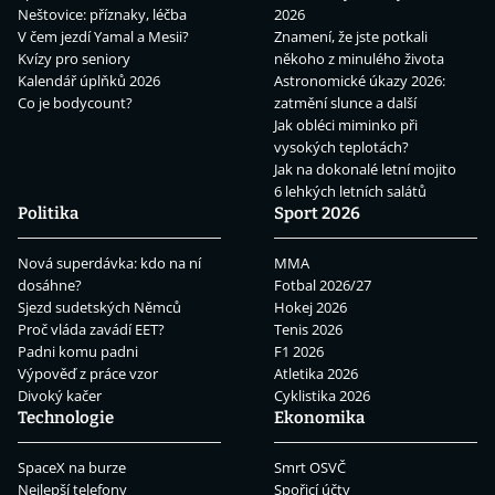
Neštovice: příznaky, léčba
2026
V čem jezdí Yamal a Mesii?
Znamení, že jste potkali
Kvízy pro seniory
někoho z minulého života
Kalendář úplňků 2026
Astronomické úkazy 2026:
Co je bodycount?
zatmění slunce a další
Jak obléci miminko při
vysokých teplotách?
Jak na dokonalé letní mojito
6 lehkých letních salátů
Politika
Sport 2026
Nová superdávka: kdo na ní
MMA
dosáhne?
Fotbal 2026/27
Sjezd sudetských Němců
Hokej 2026
Proč vláda zavádí EET?
Tenis 2026
Padni komu padni
F1 2026
Výpověď z práce vzor
Atletika 2026
Divoký kačer
Cyklistika 2026
Technologie
Ekonomika
SpaceX na burze
Smrt OSVČ
Nejlepší telefony
Spořicí účty