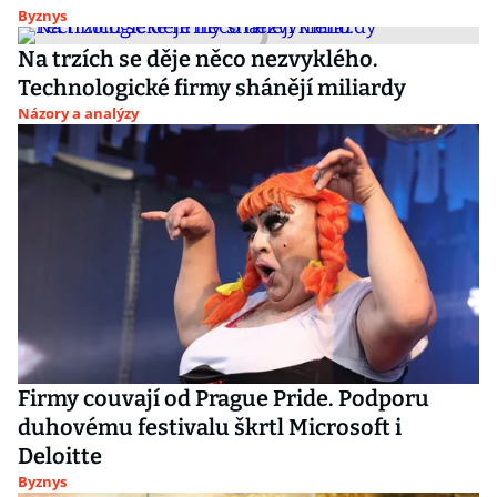
Byznys
Na trzích se děje něco nezvyklého.
Technologické firmy shánějí miliardy
Názory a analýzy
Firmy couvají od Prague Pride. Podporu
duhovému festivalu škrtl Microsoft i
Deloitte
Byznys