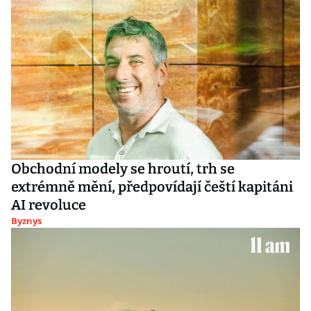
Obchodní modely se hroutí, trh se
extrémně mění, předpovídají čeští kapitáni
AI revoluce
Byznys