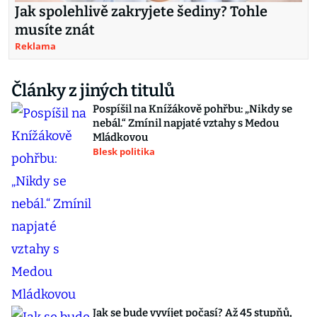
Jak spolehlivě zakryjete šediny? Tohle
musíte znát
Reklama
Články z jiných titulů
Pospíšil na Knížákově pohřbu: „Nikdy se
nebál.“ Zmínil napjaté vztahy s Medou
Mládkovou
Blesk politika
Jak se bude vyvíjet počasí? Až 45 stupňů,