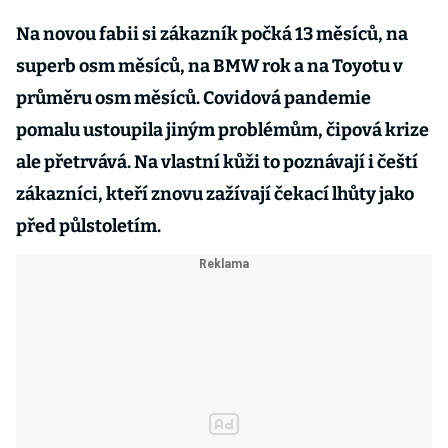
Na novou fabii si zákazník počká 13 měsíců, na
superb osm měsíců, na BMW rok a na Toyotu v
průměru osm měsíců. Covidová pandemie
pomalu ustoupila jiným problémům, čipová krize
ale přetrvává. Na vlastní kůži to poznávají i čeští
zákazníci, kteří znovu zažívají čekací lhůty jako
před půlstoletím.