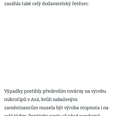
zasáhla také celý dodavatelský řetězec.
Výpadky postihly především továrny na výrobu
mikročipů v Asii, kvůli nakaženým
zaměstnancům musela být výroba stopnuta i na