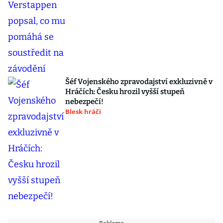
Šéf Vojenského zpravodajství exkluzivně v
Hráčích: Česku hrozil vyšší stupeň
nebezpečí!
Blesk hráči