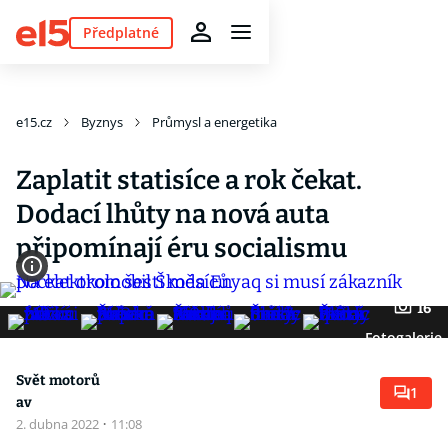
Předplatné
e15.cz
Byznys
Průmysl a energetika
Zaplatit statisíce a rok čekat.
Dodací lhůty na nová auta
připomínají éru socialismu
16
Fotogalerie
Svět motorů
1
av
2. dubna 2022
·
11:08