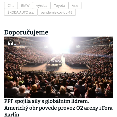
Čína
BMW
výroba
Toyota
Asie
ŠKODA AUTO a.s.
pandemie covidu-19
Doporučujeme
PPF spojila síly s globálním lídrem.
Americký obr povede provoz O2 areny i Fora
Karlín