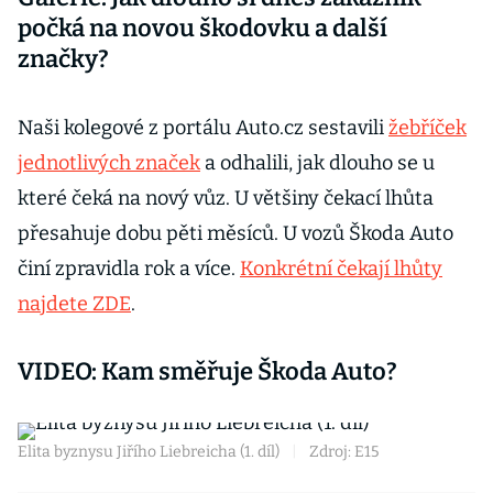
počká na novou škodovku a další
značky?
Naši kolegové z portálu Auto.cz sestavili
žebříček
jednotlivých značek
a odhalili, jak dlouho se u
které čeká na nový vůz. U většiny čekací lhůta
přesahuje dobu pěti měsíců. U vozů Škoda Auto
činí zpravidla rok a více.
Konkrétní čekají lhůty
najdete ZDE
.
VIDEO: Kam směřuje Škoda Auto?
Elita byznysu Jiřího Liebreicha (1. díl)
|
Zdroj: E15