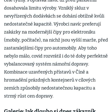
celé týdny. Poptávka navíc už před pandemií
dosahovala limitu výroby. Vzniklý skluz v
nevyřízených dodávkách se dohání obtížně kvůli
nedostatečné kapacitě. Výrobci navíc preferují
zakázky na modernější čipy pro elektroniku
(mobily, počítače), na nichž jsou vyšší marže, před
zastaralejšími čipy pro automobily. Aby toho
nebylo málo, covid rozvrátil i do té doby perfektně
vybalancovaný systém námořní dopravy.
Kombinace uzavřených přístavů v Číně a
hromadění prázdných kontejnerů v cílových
zemích způsobily nedostatečnou kapacitu a
strmý růst cen dopravy.
Galerie: Jak dlouho si dnes zákazník