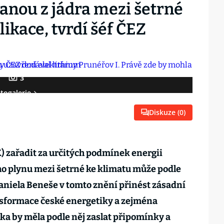
kanou z jádra mezi šetrné
kace, tvrdí šéf ČEZ
3
togalerie
Diskuze (
0
)
) zařadit za určitých podmínek energii
ho plynu mezi šetrné ke klimatu může podle
aniela Beneše v tomto znění přinést zásadní
nsformace české energetiky a zejména
ika by měla podle něj zaslat připomínky a