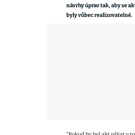
návrhy úprav tak, aby se ak
byly vůbec realizovatelné.
"Pokud by byl akt přijat v 