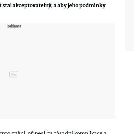
t stal akceptovatelný, a aby jeho podmínky
tomto znění, přinesl by zásadní komplikace z