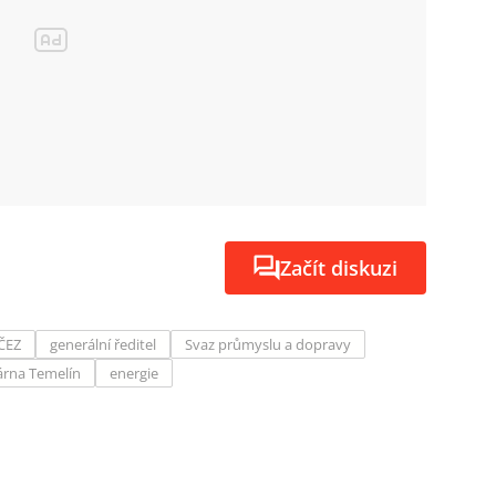
Začít diskuzi
ČEZ
generální ředitel
Svaz průmyslu a dopravy
árna Temelín
energie