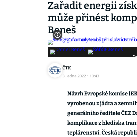
Zařadit energii zís
může přinést kompli
Beneš
Fo
ČTK
3. ledna 2022
·
10:43
Návrh Evropské komise (EK
vyrobenou z jádra a zemní
generálního ředitele ČEZ D
komplikace z hlediska tra
teplárenství. Česká republ