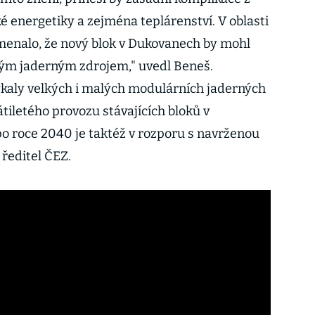
é energetiky a zejména teplárenství. V oblasti
amenalo, že nový blok v Dukovanech by mohl
ým jaderným zdrojem," uvedl Beneš.
ýkaly velkých i malých modulárních jaderných
átiletého provozu stávajících bloků v
o roce 2040 je taktéž v rozporu s navrženou
 ředitel ČEZ.