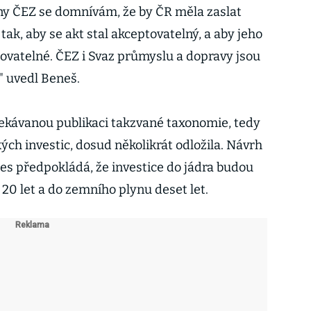
ny ČEZ se domnívám, že by ČR měla zaslat
ak, aby se akt stal akceptovatelný, a aby jeho
ovatelné. ČEZ i Svaz průmyslu a dopravy jsou
" uvedl Beneš.
ekávanou publikaci takzvané taxonomie, tedy
ch investic, dosud několikrát odložila. Návrh
es předpokládá, že investice do jádra budou
20 let a do zemního plynu deset let.