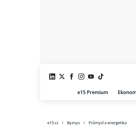
e15 Premium
Ekonom
e15.cz
Byznys
Průmysl a energetika