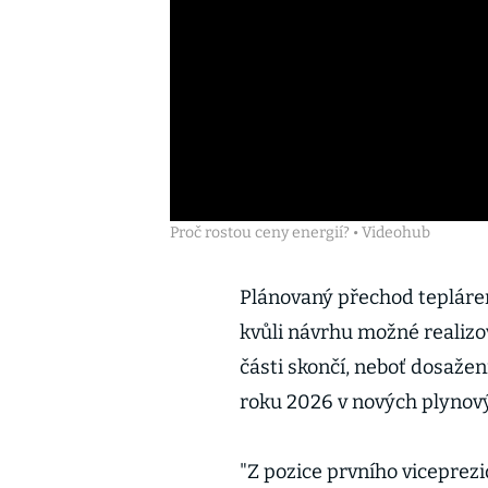
Proč rostou ceny energií? • Videohub
Plánovaný přechod tepláren
kvůli návrhu možné realizov
části skončí, neboť dosaže
roku 2026 v nových plynov
"Z pozice prvního viceprez