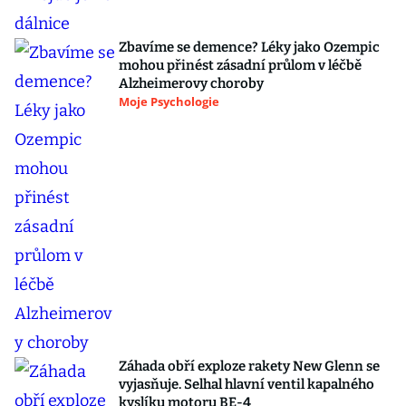
Zbavíme se demence? Léky jako Ozempic
mohou přinést zásadní průlom v léčbě
Alzheimerovy choroby
Moje Psychologie
Záhada obří exploze rakety New Glenn se
vyjasňuje. Selhal hlavní ventil kapalného
kyslíku motoru BE-4