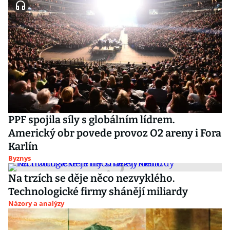
PPF spojila síly s globálním lídrem.
Americký obr povede provoz O2 areny i Fora
Karlín
Byznys
Na trzích se děje něco nezvyklého.
Technologické firmy shánějí miliardy
Názory a analýzy