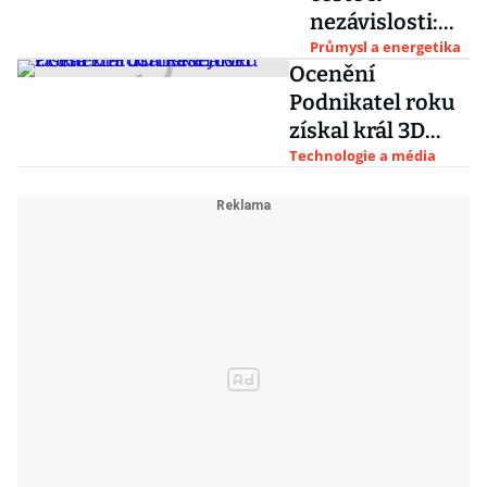
nezávislosti:
Prusa Research
Průmysl a energetika
Ocenění
začíná vyrábět
Podnikatel roku
vlastní
získal král 3D
základové
tisku Josef Průša
Technologie a média
desky
z Prusa Research