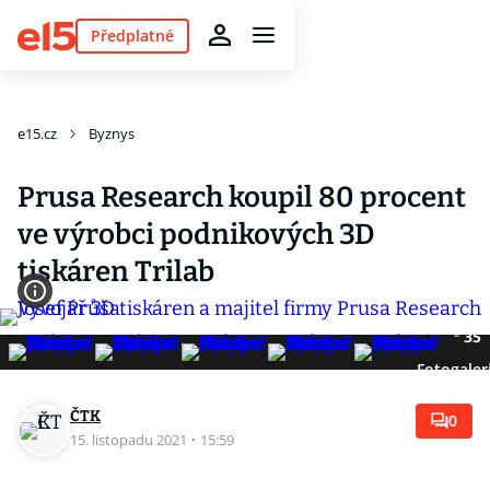
Předplatné
e15.cz
Byznys
Prusa Research koupil 80 procent
ve výrobci podnikových 3D
tiskáren Trilab
35
Fotogaler
ČTK
0
15. listopadu 2021
·
15:59