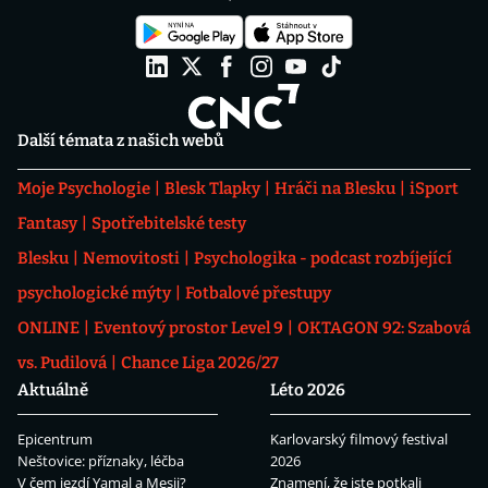
Další témata z našich webů
Moje Psychologie
Blesk Tlapky
Hráči na Blesku
iSport
Fantasy
Spotřebitelské testy
Blesku
Nemovitosti
Psychologika - podcast rozbíjející
psychologické mýty
Fotbalové přestupy
ONLINE
Eventový prostor Level 9
OKTAGON 92: Szabová
vs. Pudilová
Chance Liga 2026/27
Aktuálně
Léto 2026
Epicentrum
Karlovarský filmový festival
Neštovice: příznaky, léčba
2026
V čem jezdí Yamal a Mesii?
Znamení, že jste potkali