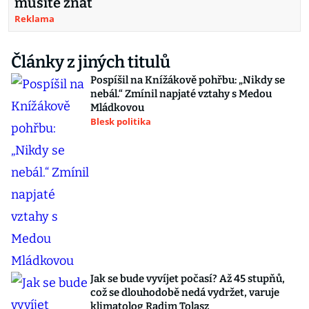
musíte znát
Reklama
Články z jiných titulů
Pospíšil na Knížákově pohřbu: „Nikdy se
nebál.“ Zmínil napjaté vztahy s Medou
Mládkovou
Blesk politika
Jak se bude vyvíjet počasí? Až 45 stupňů,
což se dlouhodobě nedá vydržet, varuje
klimatolog Radim Tolasz