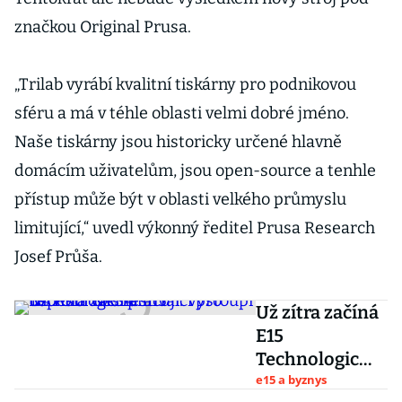
značkou Original Prusa.
„Trilab vyrábí kvalitní tiskárny pro podnikovou
sféru a má v téhle oblasti velmi dobré jméno.
Naše tiskárny jsou historicky určené hlavně
domácím uživatelům, jsou open-source a tenhle
přístup může být v oblasti velkého průmyslu
limitující,“ uvedl výkonný ředitel Prusa Research
Josef Průša.
Už zítra začíná
E15
Technologic
Festival.
e15 a byznys