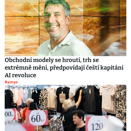
Obchodní modely se hroutí, trh se
extrémně mění, předpovídají čeští kapitáni
AI revoluce
Byznys