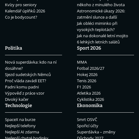
Kvízy pro seniory
někoho z minulého života
Kalendář úplňků 2026
Astronomické úkazy 2026:
Co je bodycount?
zatmění slunce a další
Jak obléci miminko při
vysokých teplotách?
Jak na dokonalé letní mojito
6 lehkých letních salátů
Politika
Sport 2026
Nová superdávka: kdo na ní
MMA
dosáhne?
Fotbal 2026/27
Sjezd sudetských Němců
Hokej 2026
Proč vláda zavádí EET?
Tenis 2026
Padni komu padni
F1 2026
Výpověď z práce vzor
Atletika 2026
Divoký kačer
Cyklistika 2026
Technologie
Ekonomika
SpaceX na burze
Smrt OSVČ
Nejlepší telefony
Spořicí účty
Nejlepší AI zdarma
Superdávka – změny
Nejlepší chytré hodinky
Důchody 2027