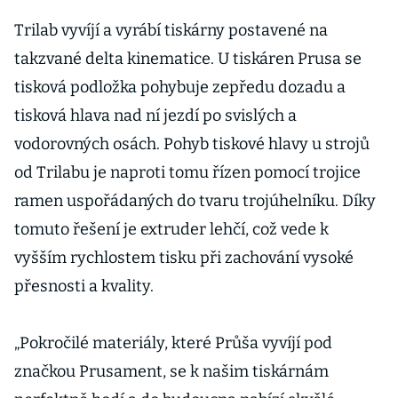
Vystoupí
úspěšní Češi
Trilab vyvíjí a vyrábí tiskárny postavené na
pracující pro
takzvané delta kinematice. U tiskáren Prusa se
NATO či NASA
tisková podložka pohybuje zepředu dozadu a
tisková hlava nad ní jezdí po svislých a
vodorovných osách. Pohyb tiskové hlavy u strojů
od Trilabu je naproti tomu řízen pomocí trojice
ramen uspořádaných do tvaru trojúhelníku. Díky
tomuto řešení je extruder lehčí, což vede k
vyšším rychlostem tisku při zachování vysoké
přesnosti a kvality.
„Pokročilé materiály, které Průša vyvíjí pod
značkou Prusament, se k našim tiskárnám