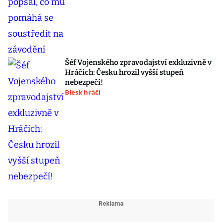
Šéf Vojenského zpravodajství exkluzivně v
Hráčích: Česku hrozil vyšší stupeň
nebezpečí!
Blesk hráči