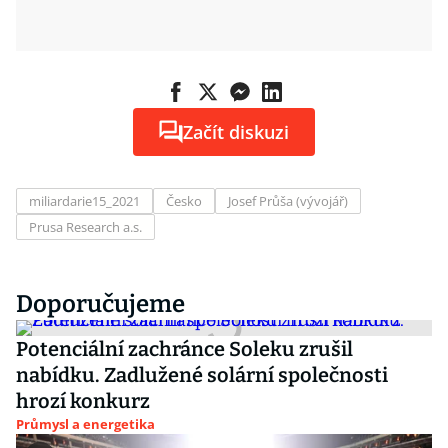
Začít diskuzi
miliardarie15_2021
Česko
Josef Průša (vývojář)
Prusa Research a.s.
Doporučujeme
Potenciální zachránce Soleku zrušil
nabídku. Zadlužené solární společnosti
hrozí konkurz
Průmysl a energetika