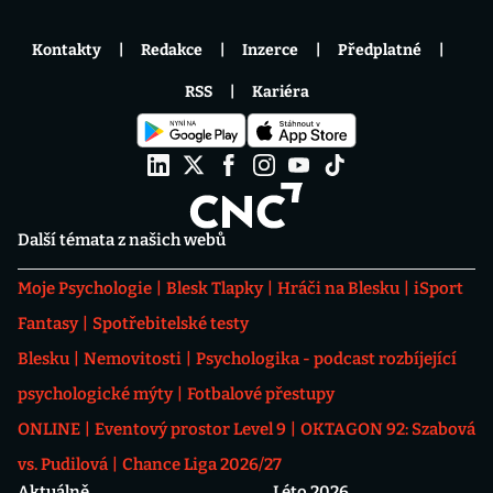
Kontakty
Redakce
Inzerce
Předplatné
RSS
Kariéra
Další témata z našich webů
Moje Psychologie
Blesk Tlapky
Hráči na Blesku
iSport
Fantasy
Spotřebitelské testy
Blesku
Nemovitosti
Psychologika - podcast rozbíjející
psychologické mýty
Fotbalové přestupy
ONLINE
Eventový prostor Level 9
OKTAGON 92: Szabová
vs. Pudilová
Chance Liga 2026/27
Aktuálně
Léto 2026