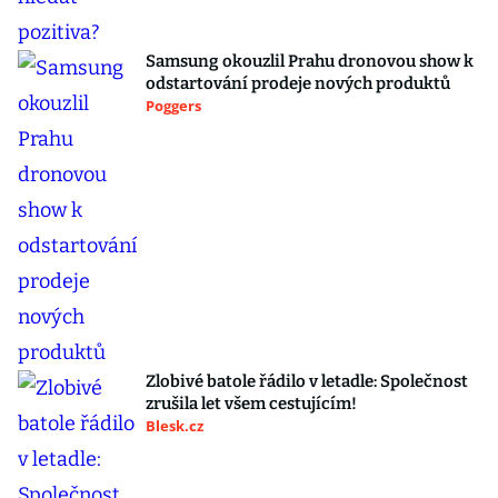
Samsung okouzlil Prahu dronovou show k
odstartování prodeje nových produktů
Poggers
Zlobivé batole řádilo v letadle: Společnost
zrušila let všem cestujícím!
Blesk.cz