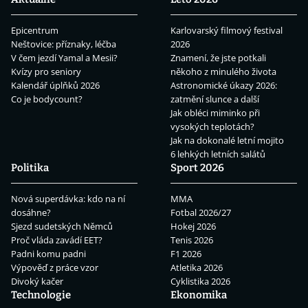
Epicentrum
Karlovarský filmový festival
Neštovice: příznaky, léčba
2026
V čem jezdí Yamal a Mesii?
Znamení, že jste potkali
Kvízy pro seniory
někoho z minulého života
Kalendář úplňků 2026
Astronomické úkazy 2026:
Co je bodycount?
zatmění slunce a další
Jak obléci miminko při
vysokých teplotách?
Jak na dokonalé letní mojito
6 lehkých letních salátů
Politika
Sport 2026
Nová superdávka: kdo na ní
MMA
dosáhne?
Fotbal 2026/27
Sjezd sudetských Němců
Hokej 2026
Proč vláda zavádí EET?
Tenis 2026
Padni komu padni
F1 2026
Výpověď z práce vzor
Atletika 2026
Divoký kačer
Cyklistika 2026
Technologie
Ekonomika