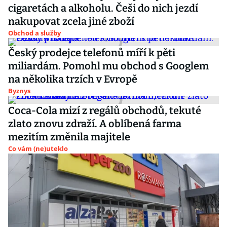
cigaretách a alkoholu. Češi do nich jezdí
nakupovat zcela jiné zboží
Obchod a služby
Český prodejce telefonů míří k pěti
miliardám. Pomohl mu obchod s Googlem
na několika trzích v Evropě
Byznys
Coca-Cola mizí z regálů obchodů, tekuté
zlato znovu zdraží. A oblíbená farma
mezitím změnila majitele
Co vám (ne)uteklo