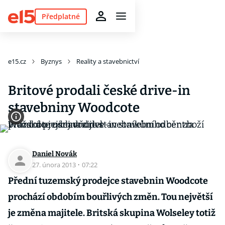
Předplatné
e15.cz
Byznys
Reality a stavebnictví
Britové prodali české drive-in
stavebniny Woodcote
Daniel Novák
27. února 2013
·
07:22
Přední tuzemský prodejce stavebnin Woodcote
prochází obdobím bouřlivých změn. Tou největší
je změna majitele. Britská skupina Wolseley totiž