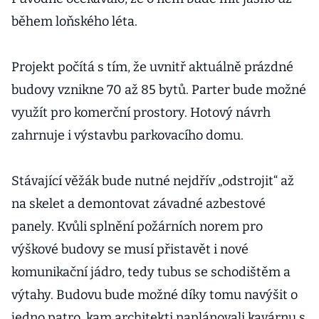
během loňského léta.
Projekt počítá s tím, že uvnitř aktuálně prázdné
budovy vznikne 70 až 85 bytů. Parter bude možné
využít pro komerční prostory. Hotový návrh
zahrnuje i výstavbu parkovacího domu.
Stávající věžák bude nutné nejdřív „odstrojit“ až
na skelet a demontovat závadné azbestové
panely. Kvůli splnění požárních norem pro
výškové budovy se musí přistavět i nové
komunikační jádro, tedy tubus se schodištěm a
výtahy. Budovu bude možné díky tomu navýšit o
jedno patro, kam architekti naplánovali kavárnu s