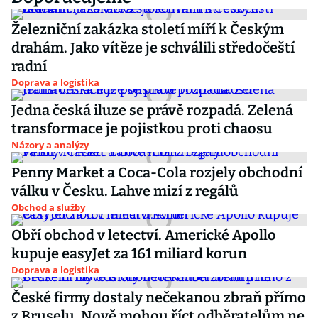
Železniční zakázka století míří k Českým
drahám. Jako vítěze je schválili středočeští
radní
Doprava a logistika
Jedna česká iluze se právě rozpadá. Zelená
transformace je pojistkou proti chaosu
Názory a analýzy
Penny Market a Coca-Cola rozjely obchodní
válku v Česku. Lahve mizí z regálů
Obchod a služby
Obří obchod v letectví. Americké Apollo
kupuje easyJet za 161 miliard korun
Doprava a logistika
České firmy dostaly nečekanou zbraň přímo
z Bruselu. Nově mohou říct odběratelům ne