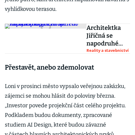
vyhlídkovou terasou.
Architektka
Jiřičná se
napodruhé
pokusí vrátit
Reality a stavebnictví
do Prahy. Opět
Přestavět, anebo zdemolovat
s developerem
Central Group
Loni v prosinci město vypsalo veřejnou zakázku,
zájemci se mohou hlásit do poloviny března.
„Investor povede projekční část celého projektu.
Podkladem budou dokumenty, zpracované
studiem AI Design, které budou závazné
v částech hlavních architektonických prvků