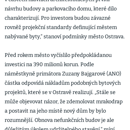
návrhu budovy a parkovacího domu, které dílo
charakterizují. Pro investora budou závazné
rovněž projekční standardy definující městem
nabývané byty,“ stanoví podmínky město Ostrava.
Před rokem město vyčíslilo předpokládanou
investici na 390 milionů korun. Podle
náměstkyně primátora Zuzany Bajgarové (ANO)
částka odpovídá nákladům podobných bytových
projektů, které se v Ostravě realizují. „Stále se
může objevovat názor, že zdemolovat mrakodrap
a postavit na jeho místě nový dům by bylo
rozumnější. Obnova nefunkčních budov je ale
důležitým úkolem udržitelného stavění,“ míní