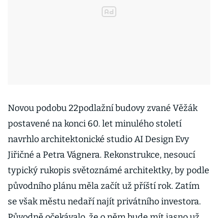
Novou podobu 22podlažní budovy zvané Věžák
postavené na konci 60. let minulého století
navrhlo architektonické studio AI Design Evy
Jiřičné a Petra Vágnera. Rekonstrukce, nesoucí
typický rukopis světoznámé architektky, by podle
původního plánu měla začít už příští rok. Zatím
se však městu nedaří najít privátního investora.
Původně očekávalo, že o něm bude mít jasno už