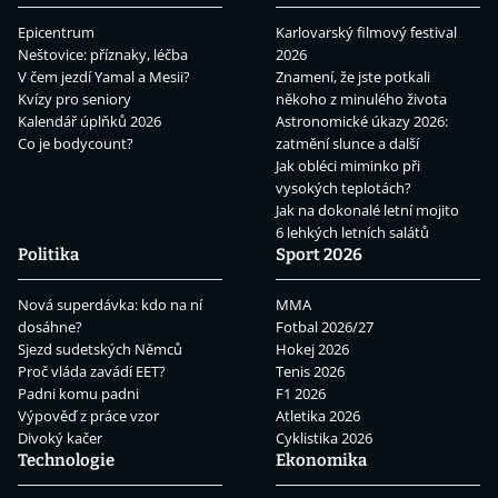
Epicentrum
Karlovarský filmový festival
Neštovice: příznaky, léčba
2026
V čem jezdí Yamal a Mesii?
Znamení, že jste potkali
Kvízy pro seniory
někoho z minulého života
Kalendář úplňků 2026
Astronomické úkazy 2026:
Co je bodycount?
zatmění slunce a další
Jak obléci miminko při
vysokých teplotách?
Jak na dokonalé letní mojito
6 lehkých letních salátů
Politika
Sport 2026
Nová superdávka: kdo na ní
MMA
dosáhne?
Fotbal 2026/27
Sjezd sudetských Němců
Hokej 2026
Proč vláda zavádí EET?
Tenis 2026
Padni komu padni
F1 2026
Výpověď z práce vzor
Atletika 2026
Divoký kačer
Cyklistika 2026
Technologie
Ekonomika