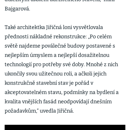
Bajgarová.
Také architektka Jiřičná loni vysvětlovala
přednosti nákladné rekonstrukce: „Po celém
světě najdeme poválečné budovy postavené s
nejlepším úmyslem a nejlepší dosažitelnou
technologií pro potřeby své doby. Mnohé z nich
ukončily svou užitečnou roli, a ačkoli jejich
konstrukčně stavební stav je pořád v
akceptovatelném stavu, podmínky na bydlení a
kvalita vnějších fasád neodpovídají dnešním
požadavkům,“ uvedla Jiřičná.