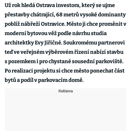
Už rok hledá Ostrava investora, který se ujme
přestavby chátrající, 68 metrů vysoké dominanty
poblíž nábřeží Ostravice. Město ji chce proměnit v
moderní bytovou věž podle návrhu studia
architektky Evy Jiřičné. Soukromému partnerovi
teď ve veřejném výběrovém řízení nabízí stavbu
s pozemkem i pro chystané sousední parkoviště.
Po realizaci projektu si chce město ponechat část
bytů a podíl v parkovacím domě.