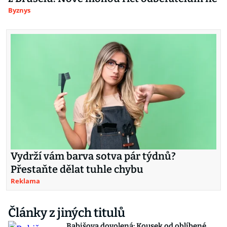
Byznys
Vydrží vám barva sotva pár týdnů?
Přestaňte dělat tuhle chybu
Reklama
Články z jiných titulů
Babišova dovolená: Kousek od oblíbené