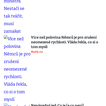
Více než polovina Němců je pro zrušení
neomezené rychlosti. Vláda řekla, co si o
tom myslí
Auto.cz
Nenápadný jed: Co je (a co není)