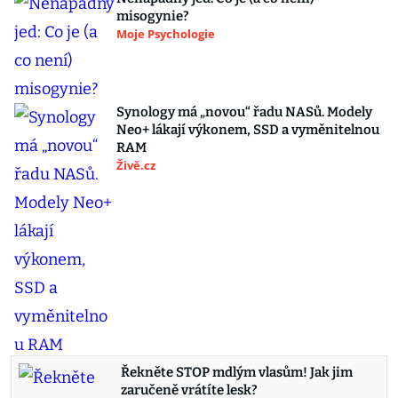
misogynie?
Moje Psychologie
Synology má „novou“ řadu NASů. Modely
Neo+ lákají výkonem, SSD a vyměnitelnou
RAM
Živě.cz
Řekněte STOP mdlým vlasům! Jak jim
zaručeně vrátíte lesk?