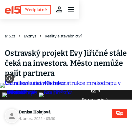
Předplatné
e15.cz
Byznys
Reality a stavebnictví
Ostravský projekt Evy Jiřičné stále
čeká na investora. Město nemůže
najít partnera
3
Fotogalerie
Denisa Holajová
0
4. února 2022
·
05:30