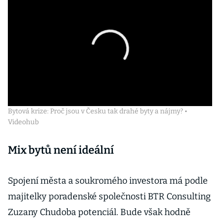
Bytová krize: Proč jsou v Česku tak drahé byty a nájmy? •
Videohub
Mix bytů není ideální
Spojení města a soukromého investora má podle
majitelky poradenské společnosti BTR Consulting
Zuzany Chudoba potenciál. Bude však hodně