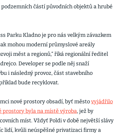
podzemních částí původních objektů a hrubé
ess Parku Kladno je pro nás velkým závazkem
 jak mohou moderní průmyslové areály
voji měst a regionů,“ říká regionální ředitel
drejco. Developer se podle něj snaží
bu i následný provoz, část stavebního
příklad bude recyklovat.
jemci nové prostory obsadí, byť město
vyjádřilo
é prostory byla na místě výroba
, jež by
covních míst. Vždyť Poldi v době největší slávy
 lidí, kvůli neúspěšné privatizaci firmy a