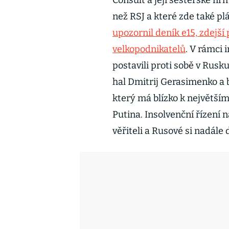
Consult a její sesterské fi
než RSJ a které zde také p
upozornil deník e15, zdejš
velkopodnikatelů
. V rámci 
postavili proti sobě v Rus
hal Dmitrij Gerasimenko a b
který má blízko k největš
Putina. Insolvenční řízení
věřiteli a Rusové si nadál