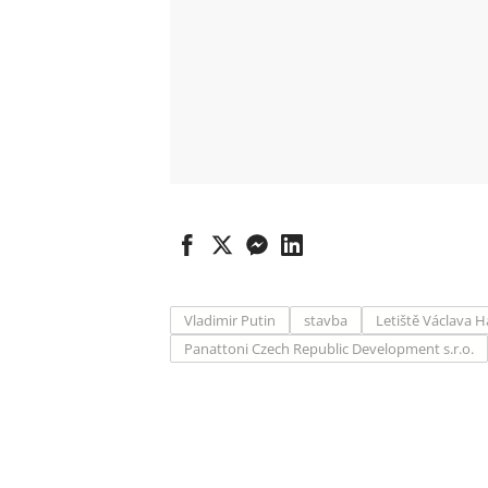
Vladimir Putin
stavba
Letiště Václava H
Panattoni Czech Republic Development s.r.o.