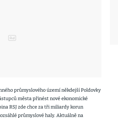
mného průmyslového území někdejší Poldovky
zástupců města přinést nové ekonomické
pina RSJ zde chce za tři miliardy korun
rozsáhlé průmyslové haly. Aktuálně na