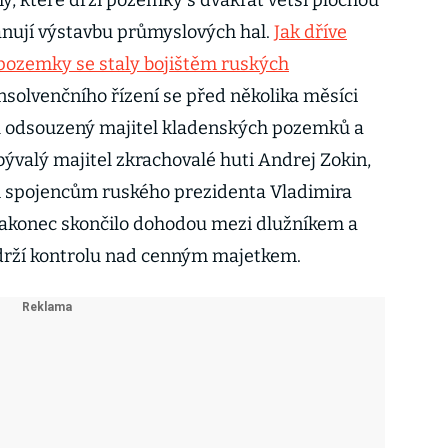
rmy, které drží pozemky s dvakrát větší plochou
lánují výstavbu průmyslových hal.
Jak dříve
í pozemky se staly bojištěm ruských
insolvenčního řízení se před několika měsíci
ku odsouzený majitel kladenských pozemků a
ývalý majitel zkrachovalé huti Andrej Zokin,
ím spojencům ruského prezidenta Vladimira
 nakonec skončilo dohodou mezi dlužníkem a
e drží kontrolu nad cenným majetkem.