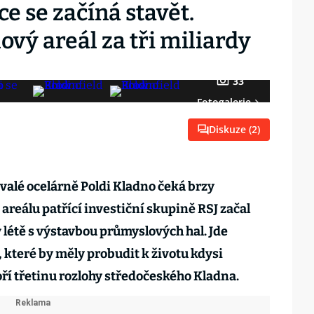
e se začíná stavět.
vý areál za tři miliardy
33
Fotogalerie
Diskuze (
2
)
alé ocelárně Poldi Kladno čeká brzy
areálu patřící investiční skupině RSJ začal
 létě s výstavbou průmyslových hal. Jde
, které by měly probudit k životu kdysi
oří třetinu rozlohy středočeského Kladna.