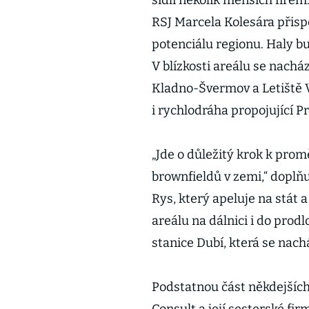
sídlí několik menších fir
RSJ Marcela Kolesára přis
potenciálu regionu. Haly b
V blízkosti areálu se nacház
Kladno-Švermov a Letiště V
i rychlodráha propojující Pr
„Jde o důležitý krok k pro
brownfieldů v zemi,“ doplňu
Rys, který apeluje na stát a
areálu na dálnici i do prod
stanice Dubí, která se nachá
Podstatnou část někdejších