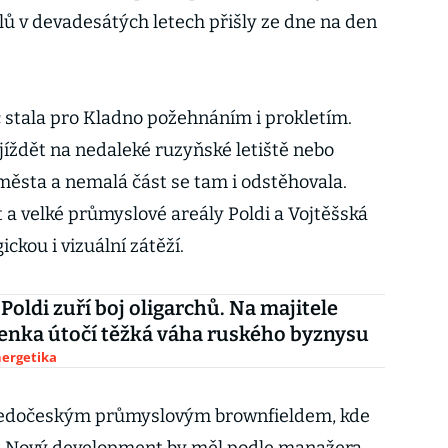
ů v devadesátých letech přišly ze dne na den
 stala pro Kladno požehnáním i prokletím.
ojíždět na nedaleké ruzyňské letiště nebo
města a nemalá část se tam i odstěhovala.
 a velké průmyslové areály Poldi a Vojtěšská
ickou i vizuální zátěží.
 Poldi zuří boj oligarchů. Na majitele
nka útočí těžká váha ruského byznysu
nergetika
tředočeským průmyslovým brownfieldem, kde