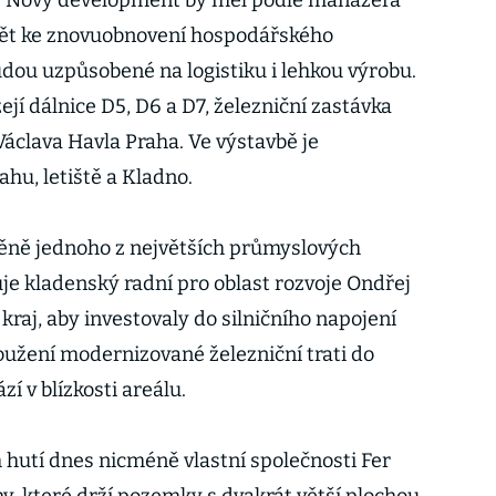
em. Nový development by měl podle manažera
pět ke znovuobnovení hospodářského
udou uzpůsobené na logistiku i lehkou výrobu.
ejí dálnice D5, D6 a D7, železniční zastávka
áclava Havla Praha. Ve výstavbě je
ahu, letiště a Kladno.
měně jednoho z největších průmyslových
je kladenský radní pro oblast rozvoje Ondřej
 kraj, aby investovaly do silničního napojení
loužení modernizované železniční trati do
zí v blízkosti areálu.
 hutí dnes nicméně vlastní společnosti Fer