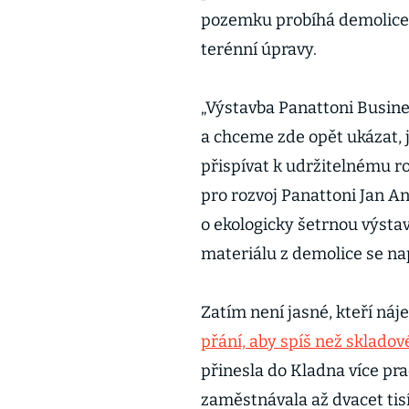
pozemku probíhá demolice 
terénní úpravy.
„Výstavba Panattoni Busin
a chceme zde opět ukázat,
přispívat k udržitelnému roz
pro rozvoj Panattoni Jan An
o ekologicky šetrnou výstav
materiálu z demolice se na
Zatím není jasné, kteří ná
přání, aby spíš než skladov
přinesla do Kladna více pra
zaměstnávala až dvacet tisíc