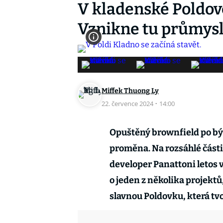
V kladenské Poldovc
Vznikne tu průmyslo
Miffek Thuong Ly
22. července 2024
·
14:00
Opuštěný brownfield po býv
proměna. Na rozsáhlé části 
developer Panattoni letos v
o jeden z několika projektů
slavnou Poldovku, která tv