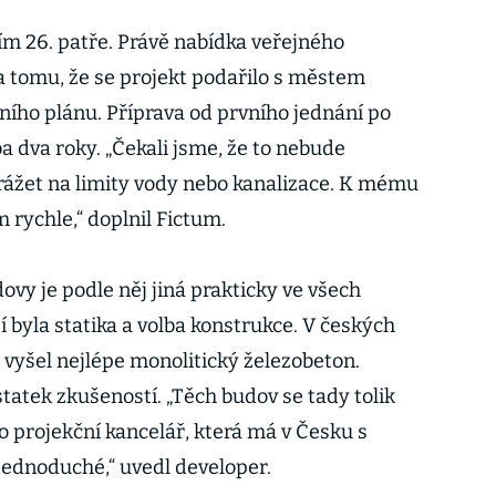
ím 26. patře. Právě nabídka veřejného
 tomu, že se projekt podařilo s městem
ího plánu. Příprava od prvního jednání po
a dva roky. „Čekali jsme, že to nebude
ážet na limity vody nebo kanalizace. K mému
m rychle,“ doplnil Fictum.
vy je podle něj jiná prakticky ve všech
 byla statika a volba konstrukce. V českých
vyšel nejlépe monolitický železobeton.
tek zkušeností. „Těch budov se tady tolik
bo projekční kancelář, která má v Česku s
 jednoduché,“ uvedl developer.