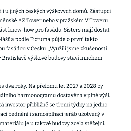
i i u jiných českých výškových domů. Zástupci
brněnské AZ Tower nebo v pražském V Toweru.
část know-how pro fasádu. Sisters mají dostat
ášť a podle Fictuma půjde o první takto
 fasádou v Česku. „Využili jsme zkušenosti
 v Bratislavě výškové budovy staví mnohem
s dva roky. Na přelomu let 2027 a 2028 by
uálního harmonogramu dostavěna v plné výši.
tá investor přibližně se třemi týdny na jedno
hací bednění i samošplhací jeřáb ukotvený v
ateriálu je u takové budovy zcela stěžejní.