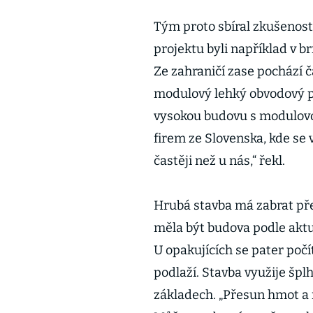
Tým proto sbíral zkušenost
projektu byli například v 
Ze zahraničí zase pochází 
modulový lehký obvodový pl
vysokou budovu s modulovou
firem ze Slovenska, kde se
častěji než u nás,“ řekl.
Hrubá stavba má zabrat pře
měla být budova podle akt
U opakujících se pater počí
podlaží. Stavba využije špl
základech. „Přesun hmot a m