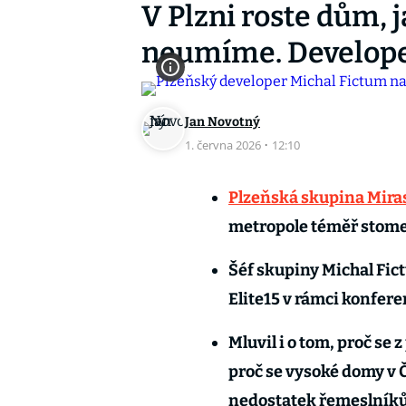
V Plzni roste dům, 
neumíme. Developer
Jan Novotný
1. června 2026
·
12:10
Plzeňská skupina Mira
metropole téměř stomet
Šéf skupiny Michal Fic
Elite15 v rámci konfer
Mluvil i o tom, proč se
proč se vysoké domy v Č
nedostatek řemeslníků