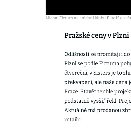
Michal Fictum na snídani klubu Elite15 o svém
Pražské ceny v Plzni
Odlišnosti se promítají i 
Plzni se podle Fictuma pohy
čtvereční, v Sisters je to z
překvapení, ale naše cena
Praze. Stavět tenhle projekt
podstatně vyšší,“ řekl. Proj
Aktuálně má prodanou zhrub
retailu.