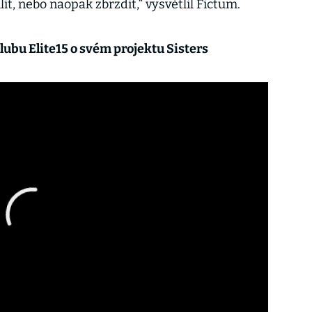
t, nebo naopak zbrzdit,“ vysvětlil Fictum.
lubu Elite15 o svém projektu Sisters