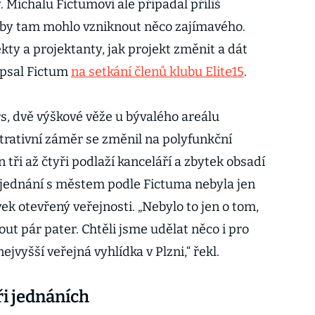
 Michalu Fictumovi ale připadal příliš
že by tam mohlo vzniknout něco zajímavého.
ekty a projektanty, jak projekt změnit a dát
opsal Fictum
na setkání členů klubu Elite15
.
s, dvě výškové věže u bývalého areálu
rativní záměr se změnil na polyfunkční
n tři až čtyři podlaží kanceláří a zbytek obsadí
jednání s městem podle Fictuma nebyla jen
ek otevřený veřejnosti. „Nebylo to jen o tom,
t pár pater. Chtěli jsme udělat něco i pro
jvyšší veřejná vyhlídka v Plzni,“ řekl.
i jednáních