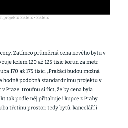
 projektu Sisters • Sisters
do ceny. Zatímco průměrná cena nového bytu v
buje kolem 120 až 125 tisíc korun za metr
hruba 170 až 175 tisíc. „Pražáci budou možná
 je hodně podobná standardnímu projektu v
 v Praze, troufnu si říct, že by cena byla
ekt tak podle něj přitahuje i kupce z Prahy.
a třetinu prostor, tedy bytů, kanceláří i