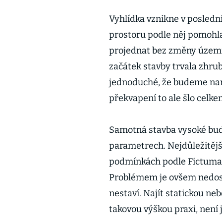
Vyhlídka vznikne v posledn
prostoru podle něj pomohla
projednat bez změny územn
začátek stavby trvala zhrub
jednoduché, že budeme nar
překvapení to ale šlo celke
Samotná stavba vysoké budo
parametrech. Nejdůležitější
podmínkách podle Fictuma 
Problémem je ovšem nedosta
nestaví. Najít statickou ne
takovou výškou praxi, není