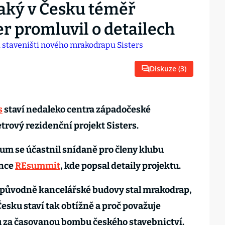
jaký v Česku téměř
 promluvil o detailech
Diskuze (
3
)
s
staví nedaleko centra západočeské
rový rezidenční projekt Sisters.
tum se účastnil snídaně pro členy klubu
ence
REsummit
, kde popsal detaily projektu.
 z původně kancelářské budovy stal mrakodrap,
esku staví tak obtížně a proč považuje
 za časovanou bombu českého stavebnictví.