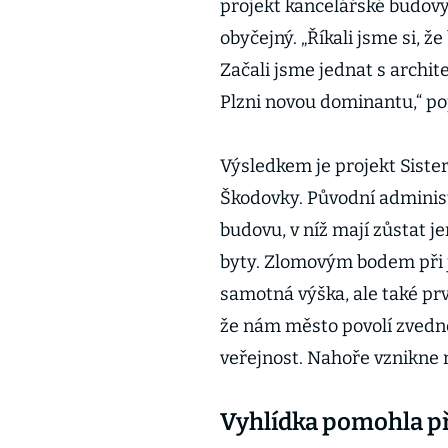
projekt kancelářské budovy.
obyčejný. „Říkali jsme si, 
Začali jsme jednat s archit
Plzni novou dominantu,“ p
Výsledkem je projekt Sister
Škodovky. Původní administ
budovu, v níž mají zůstat je
byty. Zlomovým bodem při 
samotná výška, ale také prv
že nám město povolí zvednou
veřejnost. Nahoře vznikne ne
Vyhlídka pomohla př