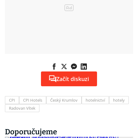
Začít diskuzi
CPI
CPI Hotels
Český Krumlov
hotelnictví
hotely
Radovan Vítek
Doporučujeme