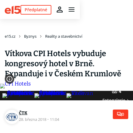
Předplatné
e15.cz
Byznys
Reality a stavebnictví
Vítkova CPI Hotels vybuduje
kongresový hotel v Brně.
Expanduje i v Českém Krumlově
4
Fotogalerie
ČTK
0
28. března 2018
·
11:04