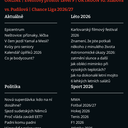
ONLINE
Eventový prostor Level 9
OKTAGON 92: Szabová
vs. Pudilová
Chance Liga 2026/27
Aktuálně
Léto 2026
Epicentrum
Karlovarský filmový festival
Neštovice: příznaky, léčba
2026
V čem jezdí Yamal a Mesii?
Znamení, že jste potkali
Kvízy pro seniory
někoho z minulého života
Kalendář úplňků 2026
Astronomické úkazy 2026:
Co je bodycount?
zatmění slunce a další
Jak obléci miminko při
vysokých teplotách?
Jak na dokonalé letní mojito
6 lehkých letních salátů
Politika
Sport 2026
Nová superdávka: kdo na ní
MMA
dosáhne?
Fotbal 2026/27
Sjezd sudetských Němců
Hokej 2026
Proč vláda zavádí EET?
Tenis 2026
Padni komu padni
F1 2026
Výpověď z práce vzor
Atletika 2026