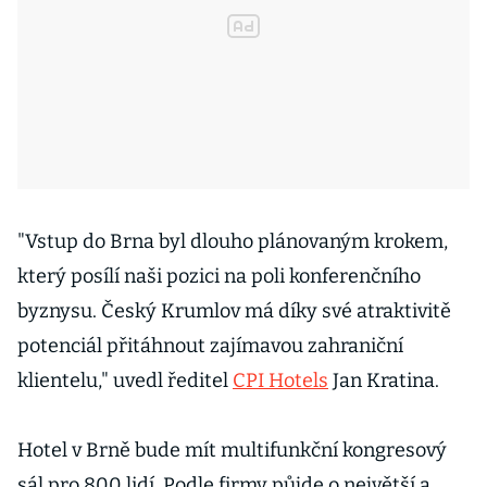
"Vstup do Brna byl dlouho plánovaným krokem,
který posílí naši pozici na poli konferenčního
byznysu. Český Krumlov má díky své atraktivitě
potenciál přitáhnout zajímavou zahraniční
klientelu," uvedl ředitel
CPI Hotels
Jan Kratina.
Hotel v Brně bude mít multifunkční kongresový
sál pro 800 lidí. Podle firmy půjde o největší a