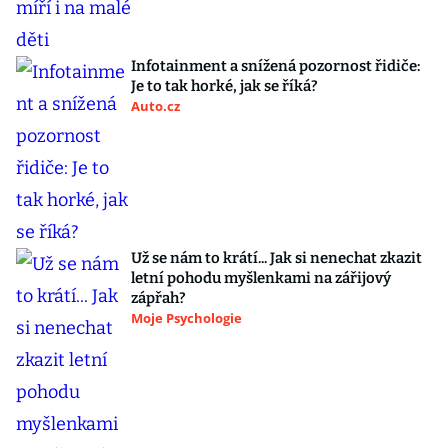
Infotainment a snížená pozornost řidiče:
Je to tak horké, jak se říká?
Auto.cz
Už se nám to krátí... Jak si nenechat zkazit
letní pohodu myšlenkami na zářijový
zápřah?
Moje Psychologie