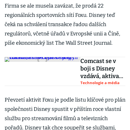
Firma se ale musela zavázat, že prodá 22
regionálních sportovních sítí Foxu. Disney teď
čeká na schválení transakce řadou dalších
regulátorů, včetně úřadů v Evropské unii a Číně,
píše ekonomický list The Wall Street Journal.
Comcast se v
boji s Disney
vzdává, aktiva
21st Century
Technologie a média
Fox už nechce.
Má ale jiný cíl
Převzetí aktivit Foxu je podle listu klíčové pro plán
společnosti Disney spustit v příštím roce vlastní
službu pro streamování filmů a televizních
pořadů. Disney tak chce soupeřit se službami,