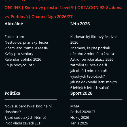
ONLINE
Eventový prostor Level 9
OKTAGON 92: Szabová
vs. Pudilová
Chance Liga 2026/27
Aktuálně
Léto 2026
Epicentrum
Karlovarský filmový festival
Neštovice: příznaky, léčba
2026
V čem jezdí Yamal a Mesii?
Znamení, že jste potkali
Kvízy pro seniory
někoho z minulého života
Kalendář úplňků 2026
Astronomické úkazy 2026:
Co je bodycount?
zatmění slunce a další
Jak obléci miminko při
vysokých teplotách?
Jak na dokonalé letní mojito
6 lehkých letních salátů
Politika
Sport 2026
Nová superdávka: kdo na ní
MMA
dosáhne?
Fotbal 2026/27
Sjezd sudetských Němců
Hokej 2026
Proč vláda zavádí EET?
Tenis 2026