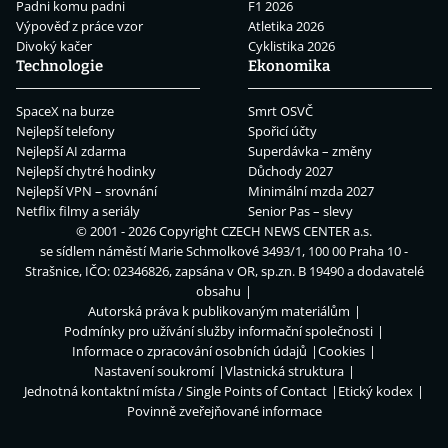
Padni komu padni
F1 2026
Výpověď z práce vzor
Atletika 2026
Divoký kačer
Cyklistika 2026
Technologie
Ekonomika
SpaceX na burze
Smrt OSVČ
Nejlepší telefony
Spořicí účty
Nejlepší AI zdarma
Superdávka – změny
Nejlepší chytré hodinky
Důchody 2027
Nejlepší VPN – srovnání
Minimální mzda 2027
Netflix filmy a seriály
Senior Pas – slevy
© 2001 - 2026 Copyright
CZECH NEWS CENTER a.s.
se sídlem náměstí Marie Schmolkové 3493/1, 100 00 Praha 10 -
Strašnice, IČO: 02346826, zapsána v OR, sp.zn. B 19490 a dodavatelé
obsahu
Autorská práva k publikovaným materiálům
Podmínky pro užívání služby informační společnosti
Informace o zpracování osobních údajů
Cookies
Nastavení soukromí
Vlastnická struktura
Jednotná kontaktní místa / Single Points of Contact
Etický kodex
Povinně zveřejňované informace