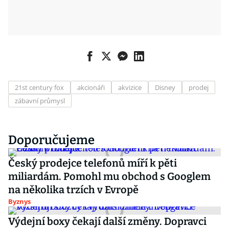
21st century fox
akcionáři
akvizice
Disney
prodej
zábavní průmysl
Doporučujeme
Český prodejce telefonů míří k pěti
miliardám. Pomohl mu obchod s Googlem
na několika trzích v Evropě
Byznys
Výdejní boxy čekají další změny. Dopravci