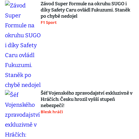
Závod Super Formule na okruhu SUGO i
díky Safety Caru ovládl Fukuzumi. Staněk
po chybě nedojel
F1 Sport
Šéf Vojenského zpravodajství exkluzivně v
Hráčích: Česku hrozil vyšší stupeň
nebezpečí!
Blesk hráči