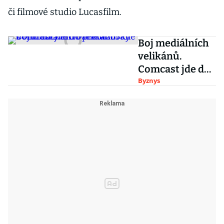
či filmové studio Lucasfilm.
Boj mediálních
velikánů.
Comcast jde do
přetahované s
Byznys
Murdochem o
televizi Sky