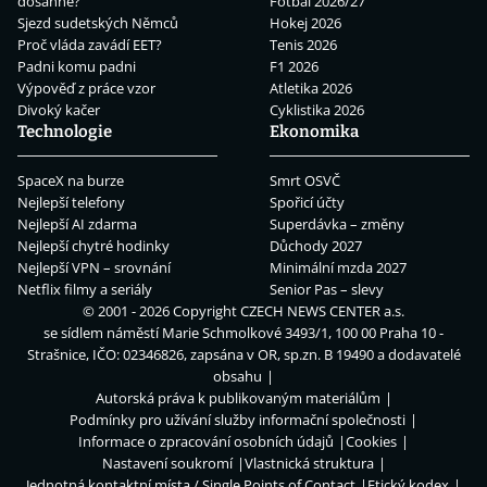
dosáhne?
Fotbal 2026/27
Sjezd sudetských Němců
Hokej 2026
Proč vláda zavádí EET?
Tenis 2026
Padni komu padni
F1 2026
Výpověď z práce vzor
Atletika 2026
Divoký kačer
Cyklistika 2026
Technologie
Ekonomika
SpaceX na burze
Smrt OSVČ
Nejlepší telefony
Spořicí účty
Nejlepší AI zdarma
Superdávka – změny
Nejlepší chytré hodinky
Důchody 2027
Nejlepší VPN – srovnání
Minimální mzda 2027
Netflix filmy a seriály
Senior Pas – slevy
© 2001 - 2026 Copyright
CZECH NEWS CENTER a.s.
se sídlem náměstí Marie Schmolkové 3493/1, 100 00 Praha 10 -
Strašnice, IČO: 02346826, zapsána v OR, sp.zn. B 19490 a dodavatelé
obsahu
Autorská práva k publikovaným materiálům
Podmínky pro užívání služby informační společnosti
Informace o zpracování osobních údajů
Cookies
Nastavení soukromí
Vlastnická struktura
Jednotná kontaktní místa / Single Points of Contact
Etický kodex