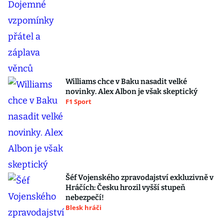
Williams chce v Baku nasadit velké
novinky. Alex Albon je však skeptický
F1 Sport
Šéf Vojenského zpravodajství exkluzivně v
Hráčích: Česku hrozil vyšší stupeň
nebezpečí!
Blesk hráči