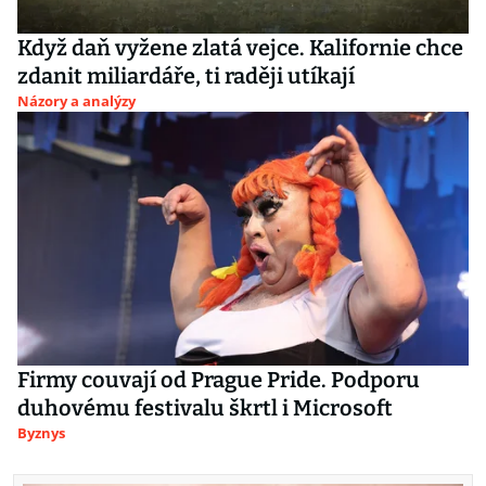
Když daň vyžene zlatá vejce. Kalifornie chce
zdanit miliardáře, ti raději utíkají
Názory a analýzy
Firmy couvají od Prague Pride. Podporu
duhovému festivalu škrtl i Microsoft
Byznys