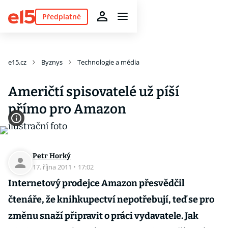
Předplatné
e15.cz
Byznys
Technologie a média
Američtí spisovatelé už píší
přímo pro Amazon
Petr Horký
17. října 2011
·
17:02
Internetový prodejce Amazon přesvědčil
čtenáře, že knihkupectví nepotřebují, teď se pro
změnu snaží připravit o práci vydavatele. Jak