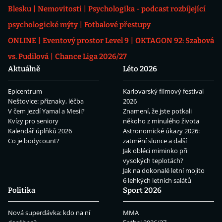
Blesku
Nemovitosti
Psychologika - podcast rozbíjející
psychologické mýty
Fotbalové přestupy
ONLINE
Eventový prostor Level 9
OKTAGON 92: Szabová
vs. Pudilová
Chance Liga 2026/27
Aktuálně
Léto 2026
Epicentrum
Karlovarský filmový festival
Neštovice: příznaky, léčba
2026
V čem jezdí Yamal a Mesii?
Znamení, že jste potkali
Kvízy pro seniory
někoho z minulého života
Kalendář úplňků 2026
Astronomické úkazy 2026:
Co je bodycount?
zatmění slunce a další
Jak obléci miminko při
vysokých teplotách?
Jak na dokonalé letní mojito
6 lehkých letních salátů
Politika
Sport 2026
Nová superdávka: kdo na ní
MMA