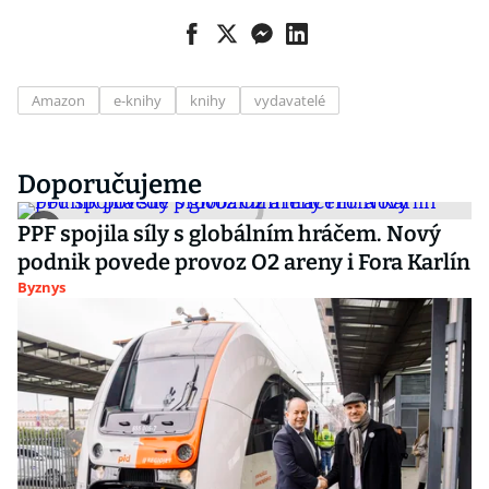
Amazon
e-knihy
knihy
vydavatelé
Doporučujeme
PPF spojila síly s globálním hráčem. Nový
podnik povede provoz O2 areny i Fora Karlín
Byznys