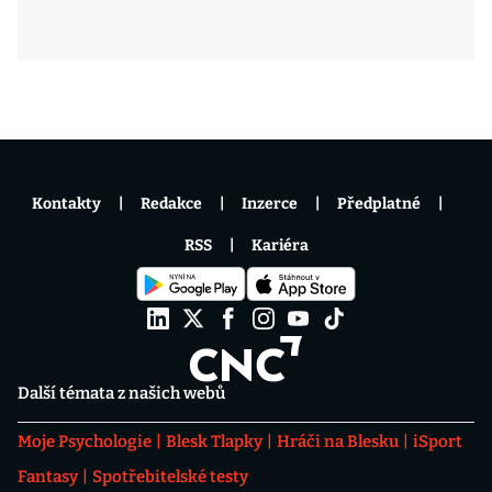
Kontakty
Redakce
Inzerce
Předplatné
RSS
Kariéra
Další témata z našich webů
Moje Psychologie
Blesk Tlapky
Hráči na Blesku
iSport
Fantasy
Spotřebitelské testy