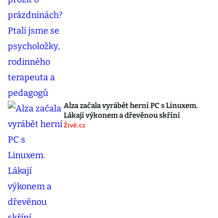
Alza začala vyrábět herní PC s Linuxem.
Lákají výkonem a dřevěnou skříní
Živě.cz