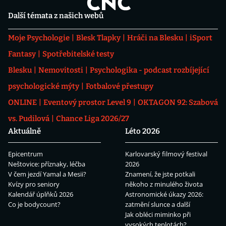
Další témata z našich webů
Moje Psychologie
Blesk Tlapky
Hráči na Blesku
iSport
Fantasy
Spotřebitelské testy
Blesku
Nemovitosti
Psychologika - podcast rozbíjející
psychologické mýty
Fotbalové přestupy
ONLINE
Eventový prostor Level 9
OKTAGON 92: Szabová
vs. Pudilová
Chance Liga 2026/27
Aktuálně
Léto 2026
Epicentrum
Karlovarský filmový festival
Neštovice: příznaky, léčba
2026
V čem jezdí Yamal a Mesii?
Znamení, že jste potkali
Kvízy pro seniory
někoho z minulého života
Kalendář úplňků 2026
Astronomické úkazy 2026:
Co je bodycount?
zatmění slunce a další
Jak obléci miminko při
vysokých teplotách?