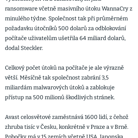
ransomware včetně masivního útoku WannaCry z
minulého týdne. Společnost tak při průměrném
požadavku útočníků 500 dolarů za odblokování
počítače uživatelům ušetřila 64 miliard dolarů,
dodal Steckler.
Celkový počet útoků na počítače je ale výrazně
větší. Měsíčně tak společnost zabrání 3,5
miliardám malwarových útoků a zablokuje
přístup na 500 milionů škodlivých stránek.
Avast celosvětové zaměstnává 1600 lidí, z čehož
zhruba tisíc v Česku, konkrétně v Praze a v Brně.
Pobočky má v 15 zemích včetně USA, Japonska