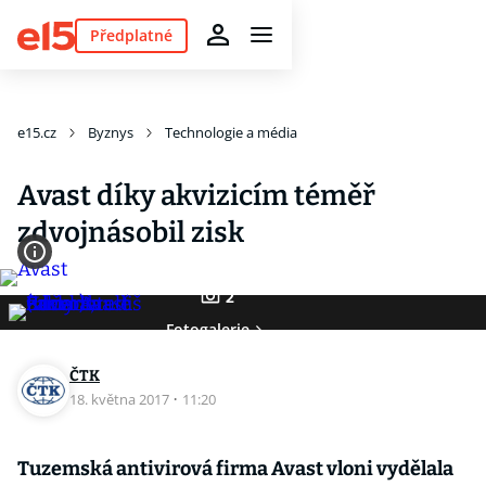
Předplatné
e15.cz
Byznys
Technologie a média
Avast díky akvizicím téměř
zdvojnásobil zisk
2
Fotogalerie
ČTK
18. května 2017
·
11:20
Tuzemská antivirová firma Avast vloni vydělala