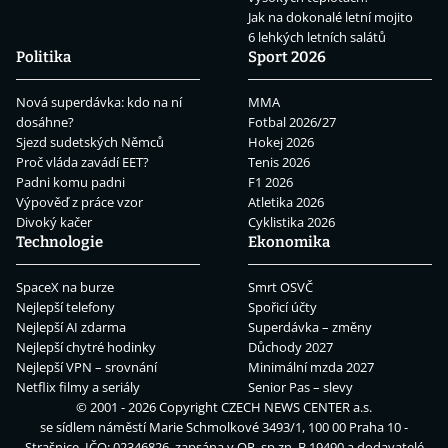
Jak na dokonalé letní mojito
6 lehkých letních salátů
Politika
Sport 2026
Nová superdávka: kdo na ní
MMA
dosáhne?
Fotbal 2026/27
Sjezd sudetských Němců
Hokej 2026
Proč vláda zavádí EET?
Tenis 2026
Padni komu padni
F1 2026
Výpověď z práce vzor
Atletika 2026
Divoký kačer
Cyklistika 2026
Technologie
Ekonomika
SpaceX na burze
Smrt OSVČ
Nejlepší telefony
Spořicí účty
Nejlepší AI zdarma
Superdávka – změny
Nejlepší chytré hodinky
Důchody 2027
Nejlepší VPN – srovnání
Minimální mzda 2027
Netflix filmy a seriály
Senior Pas – slevy
© 2001 - 2026 Copyright
CZECH NEWS CENTER a.s.
se sídlem náměstí Marie Schmolkové 3493/1, 100 00 Praha 10 -
Strašnice, IČO: 02346826, zapsána v OR, sp.zn. B 19490 a dodavatelé