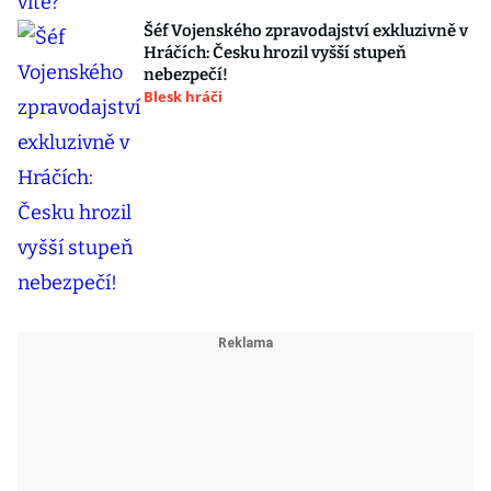
Šéf Vojenského zpravodajství exkluzivně v
Hráčích: Česku hrozil vyšší stupeň
nebezpečí!
Blesk hráči