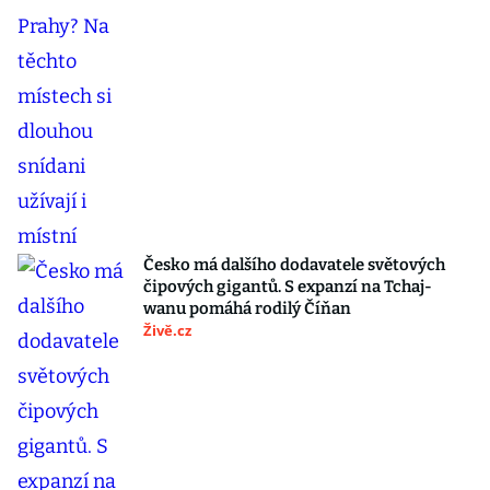
Česko má dalšího dodavatele světových
čipových gigantů. S expanzí na Tchaj-
wanu pomáhá rodilý Číňan
Živě.cz