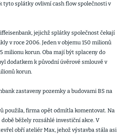
 tyto splátky ovlivní cash flow společnosti v
ffeisenbank, jejichž splátky společnost čekají
ikly v roce 2006. Jeden v objemu 150 milionů
,5 milionu korun. Oba mají být splaceny do
 byl dodatkem k původní úvěrové smlouvě v
ilionů korun.
senbank zastaveny pozemky a budovami BS na
rů použila, firma opět odmítla komentovat. Na
době běžely rozsáhlé investiční akce. V
vřel obří ateliér Max, jehož výstavba stála asi