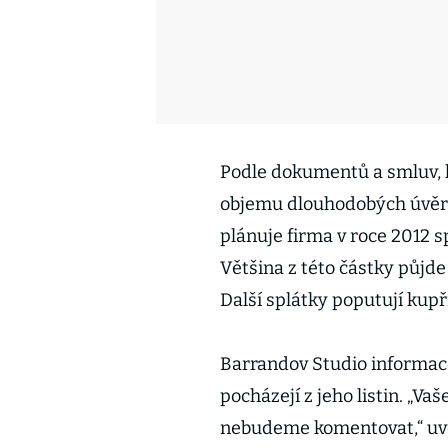
Podle dokumentů a smluv, k
objemu dlouhodobých úvěrů
plánuje firma v roce 2012 s
Většina z této částky půjde
Další splátky poputují kup
Barrandov Studio informace
pocházejí z jeho listin. „Va
nebudeme komentovat,“ uve