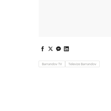
Barrandov TV
Televize Barrandov