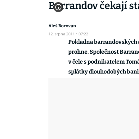
Barrandov čekají s
Aleš Borovan
12. srpna 2011
·
07:22
Pokladna barrandovských at
prohne. Společnost Barrand
v čele s podnikatelem Tom
splátky dlouhodobých ban