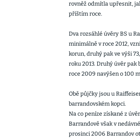
rovněž odmítla upřesnit, jak
příštím roce.
Dva rozsáhlé úvěry BS u Rai
minimálně v roce 2012, vzn
korun, druhý pak ve výši 73
roku 2013. Druhý úvěr pak
roce 2009 navýšen o 100 m
Obě půjčky jsou u Raiffei
barrandovském kopci.
Na co peníze získané z úvě
Barrandově však v nedávné 
prosinci 2006 Barrandov ote