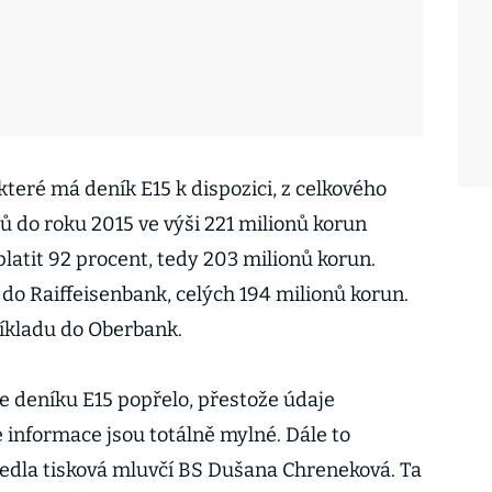
teré má deník E15 k dispozici, z celkového
 do roku 2015 ve výši 221 milionů korun
platit 92 procent, tedy 203 milionů korun.
 do Raiffeisenbank, celých 194 milionů korun.
říkladu do Oberbank.
 deníku E15 popřelo, přestože údaje
še informace jsou totálně mylné. Dále to
dla tisková mluvčí BS Dušana Chreneková. Ta