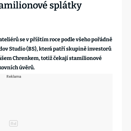
tamilionové splátky
eliérů se v příštím roce podle všeho pořádně
ov Studio (BS), která patří skupině investorů
ášem Chrenkem, totiž čekají stamilionové
kovních úvěrů.