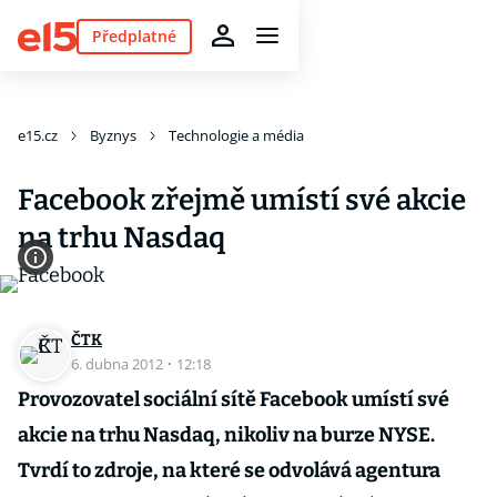
Předplatné
e15.cz
Byznys
Technologie a média
Facebook zřejmě umístí své akcie
na trhu Nasdaq
ČTK
6. dubna 2012
·
12:18
Provozovatel sociální sítě Facebook umístí své
akcie na trhu Nasdaq, nikoliv na burze NYSE.
Tvrdí to zdroje, na které se odvolává agentura