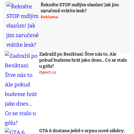
Řekněte STOP mdlým vlasům! Jak jim
zaručeně vrátíte lesk?
Reklama
Zadražil po Besiktasi: Štve nás to. Ale
pokud budeme hrát jako dnes... Co se stalo
u gólu?
iSport.cz
GTA 6 dostane ještě v srpnu nové záběry.