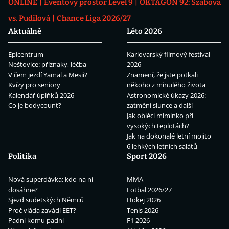
ONLINE
Eventový prostor Level 9
OKTAGON 92: Szabová
vs. Pudilová
Chance Liga 2026/27
Aktuálně
Léto 2026
Epicentrum
Karlovarský filmový festival
Neštovice: příznaky, léčba
2026
V čem jezdí Yamal a Mesii?
Znamení, že jste potkali
Kvízy pro seniory
někoho z minulého života
Kalendář úplňků 2026
Astronomické úkazy 2026:
Co je bodycount?
zatmění slunce a další
Jak obléci miminko při
vysokých teplotách?
Jak na dokonalé letní mojito
6 lehkých letních salátů
Politika
Sport 2026
Nová superdávka: kdo na ní
MMA
dosáhne?
Fotbal 2026/27
Sjezd sudetských Němců
Hokej 2026
Proč vláda zavádí EET?
Tenis 2026
Padni komu padni
F1 2026