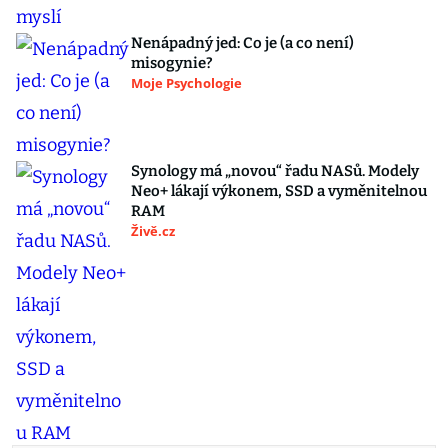
Nenápadný jed: Co je (a co není)
misogynie?
Moje Psychologie
Synology má „novou“ řadu NASů. Modely
Neo+ lákají výkonem, SSD a vyměnitelnou
RAM
Živě.cz