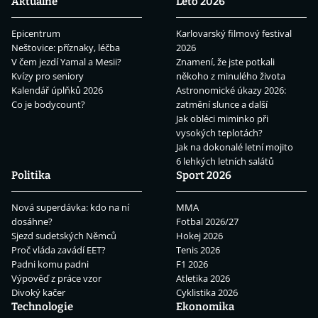
Aktuálně
Léto 2026
Epicentrum
Karlovarský filmový festival
Neštovice: příznaky, léčba
2026
V čem jezdí Yamal a Mesii?
Znamení, že jste potkali
Kvízy pro seniory
někoho z minulého života
Kalendář úplňků 2026
Astronomické úkazy 2026:
Co je bodycount?
zatmění slunce a další
Jak obléci miminko při
vysokých teplotách?
Jak na dokonalé letní mojito
6 lehkých letních salátů
Politika
Sport 2026
Nová superdávka: kdo na ní
MMA
dosáhne?
Fotbal 2026/27
Sjezd sudetských Němců
Hokej 2026
Proč vláda zavádí EET?
Tenis 2026
Padni komu padni
F1 2026
Výpověď z práce vzor
Atletika 2026
Divoký kačer
Cyklistika 2026
Technologie
Ekonomika