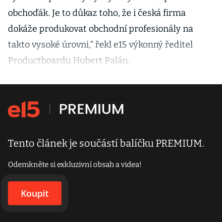
obchoďák. Je to důkaz toho, že i česká firma
dokáže produkovat obchodní profesionály na
takto vysoké úrovni,“ řekl e15 výkonný ředitel
Productboardu Hubert Palán.
Tento článek je součástí balíčku PREMIUM.
Odemkněte si exkluzivní obsah a videa!
Koupit