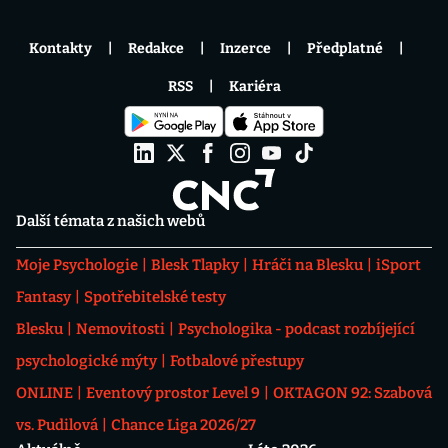
Kontakty
Redakce
Inzerce
Předplatné
RSS
Kariéra
Další témata z našich webů
Moje Psychologie
Blesk Tlapky
Hráči na Blesku
iSport
Fantasy
Spotřebitelské testy
Blesku
Nemovitosti
Psychologika - podcast rozbíjející
psychologické mýty
Fotbalové přestupy
ONLINE
Eventový prostor Level 9
OKTAGON 92: Szabová
vs. Pudilová
Chance Liga 2026/27