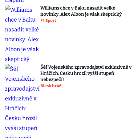
Williams chce v Baku nasadit velké
novinky. Alex Albon je však skeptický
F1 Sport
Šéf Vojenského zpravodajství exkluzivně v
Hráčích: Česku hrozil vyšší stupeň
nebezpečí!
Blesk hráči