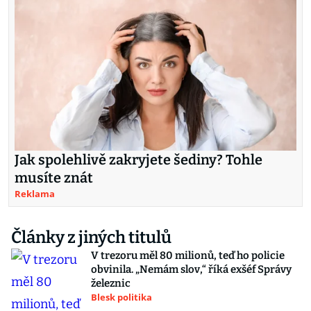
Jak spolehlivě zakryjete šediny? Tohle
musíte znát
Reklama
Články z jiných titulů
V trezoru měl 80 milionů, teď ho policie
obvinila. „Nemám slov,“ říká exšéf Správy
železnic
Blesk politika