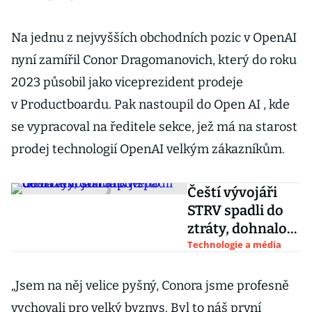
Na jednu z nejvyšších obchodních pozic v OpenAI
nyní zamířil Conor Dragomanovich, který do roku
2023 působil jako viceprezident prodeje
v Productboardu. Pak nastoupil do Open AI , kde
se vypracoval na ředitele sekce, jež má na starost
prodej technologií OpenAI velkým zákazníkům.
Čeští vývojáři
STRV spadli do
ztráty, dohnalo
je ochlazení
Technologie a média
startupového
trhu
„Jsem na něj velice pyšný, Conora jsme profesně
vychovali pro velký byznys. Byl to náš první