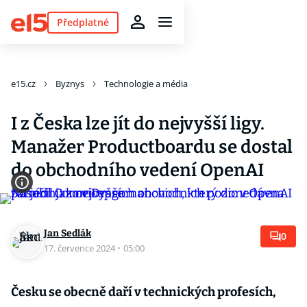
Předplatné
e15.cz
Byznys
Technologie a média
I z Česka lze jít do nejvyšší ligy.
Manažer Productboardu se dostal
do obchodního vedení OpenAI
Jan Sedlák
0
17. července 2024
·
05:00
Česku se obecně daří v technických profesích,