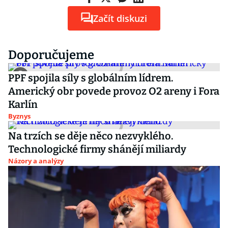
Začít diskuzi
Doporučujeme
PPF spojila síly s globálním lídrem.
Americký obr povede provoz O2 areny i Fora
Karlín
Byznys
Na trzích se děje něco nezvyklého.
Technologické firmy shánějí miliardy
Názory a analýzy