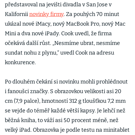
představoval na jevišti divadla v San Jose v
Kalifornii
novinky firmy
. Za pouhých 70 minut
ukázal nové iMacy, nový MacBook Pro, nový Mac
Mini a dva nové iPady. Cook uvedl, že firma
očekává další růst. „Nesmíme ubrat, nesmíme
sundat nohu z plynu,“ uvedl Cook na adresu
konkurence.
Po dlouhém čekání si novinku mohli prohlédnout
i fanoušci značky. S obrazovkou velikosti asi 20
cm (7,9 palce), hmotností 312 g tloušťkou 7,2 mm
se vejde do téměř každé větší kapsy. Je lehčí než
běžná kniha, to váží asi 50 procent méně, než
velký iPad. Obrazovka je podle testu na minitablet