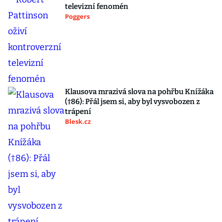
televizní fenomén
Poggers
Klausova mrazivá slova na pohřbu Knížáka
(†86): Přál jsem si, aby byl vysvobozen z
trápení
Blesk.cz