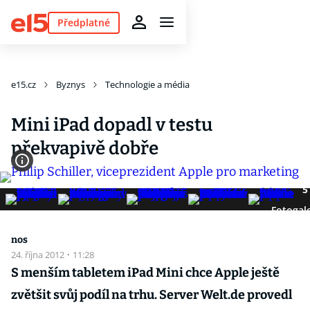
Předplatné
e15.cz
Byznys
Technologie a média
Mini iPad dopadl v testu
překvapivě dobře
5
Fotogale
nos
24. října 2012
·
11:28
S menším tabletem iPad Mini chce Apple ještě
zvětšit svůj podíl na trhu. Server Welt.de provedl