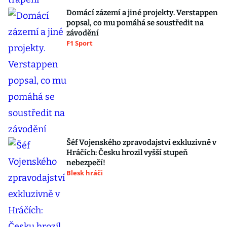
Domácí zázemí a jiné projekty. Verstappen
popsal, co mu pomáhá se soustředit na
závodění
F1 Sport
Šéf Vojenského zpravodajství exkluzivně v
Hráčích: Česku hrozil vyšší stupeň
nebezpečí!
Blesk hráči