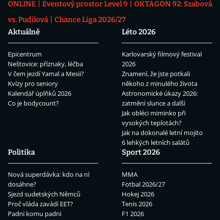
ONLINE
Eventový prostor Level 9
OKTAGON 92: Szabová
vs. Pudilová
Chance Liga 2026/27
Aktuálně
Léto 2026
Epicentrum
Karlovarský filmový festival
Neštovice: příznaky, léčba
2026
V čem jezdí Yamal a Mesii?
Znamení, že jste potkali
Kvízy pro seniory
někoho z minulého života
Kalendář úplňků 2026
Astronomické úkazy 2026:
Co je bodycount?
zatmění slunce a další
Jak obléci miminko při
vysokých teplotách?
Jak na dokonalé letní mojito
6 lehkých letních salátů
Politika
Sport 2026
Nová superdávka: kdo na ní
MMA
dosáhne?
Fotbal 2026/27
Sjezd sudetských Němců
Hokej 2026
Proč vláda zavádí EET?
Tenis 2026
Padni komu padni
F1 2026