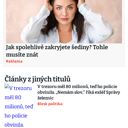
Jak spolehlivě zakryjete šediny? Tohle
musíte znát
Reklama
Články z jiných titulů
V trezoru měl 80 milionů, teď ho policie
obvinila. „Nemám slov,“ říká exšéf Správy
železnic
Blesk politika