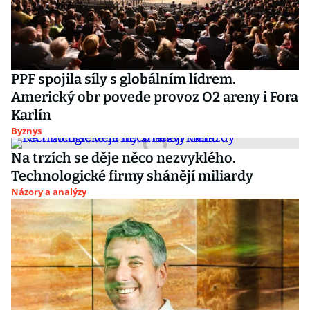
PPF spojila síly s globálním lídrem.
Americký obr povede provoz O2 areny i Fora
Karlín
Byznys
Na trzích se děje něco nezvyklého.
Technologické firmy shánějí miliardy
Názory a analýzy