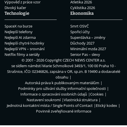
Výpověď z práce vzor
Atletika 2026
Divoký kačer
Cyklistika 2026
Technologie
Ekonomika
SpaceX na burze
Smrt OSVČ
Nejlepší telefony
Spořicí účty
Nejlepší AI zdarma
Superdávka – změny
Nejlepší chytré hodinky
Důchody 2027
Nejlepší VPN – srovnání
Minimální mzda 2027
Netflix filmy a seriály
Senior Pas – slevy
© 2001 - 2026 Copyright
CZECH NEWS CENTER a.s.
se sídlem náměstí Marie Schmolkové 3493/1, 100 00 Praha 10 -
Strašnice, IČO: 02346826, zapsána v OR, sp.zn. B 19490 a dodavatelé
obsahu
Autorská práva k publikovaným materiálům
Podmínky pro užívání služby informační společnosti
Informace o zpracování osobních údajů
Cookies
Nastavení soukromí
Vlastnická struktura
Jednotná kontaktní místa / Single Points of Contact
Etický kodex
Povinně zveřejňované informace