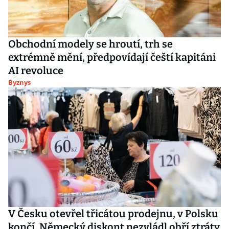
Obchodní modely se hroutí, trh se
extrémně mění, předpovídají čeští kapitáni
AI revoluce
Byznys
V Česku otevřel třicátou prodejnu, v Polsku
končí. Německý diskont nezvládl obří ztráty