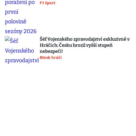
F1 Sport
Šéf Vojenského zpravodajství exkluzivně v
Hráčích: Česku hrozil vyšší stupeň
nebezpečí!
Blesk hráči