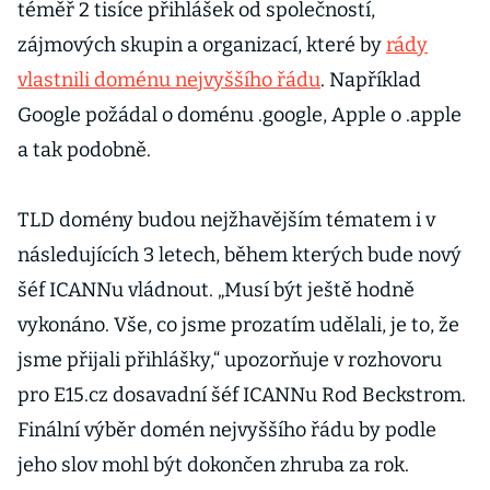
téměř 2 tisíce přihlášek od společností,
zájmových skupin a organizací, které by
rády
vlastnili doménu nejvyššího řádu
. Například
Google požádal o doménu .google, Apple o .apple
a tak podobně.
TLD domény budou nejžhavějším tématem i v
následujících 3 letech, během kterých bude nový
šéf ICANNu vládnout. „Musí být ještě hodně
vykonáno. Vše, co jsme prozatím udělali, je to, že
jsme přijali přihlášky,“ upozorňuje v rozhovoru
pro E15.cz dosavadní šéf ICANNu Rod Beckstrom.
Finální výběr domén nejvyššího řádu by podle
jeho slov mohl být dokončen zhruba za rok.