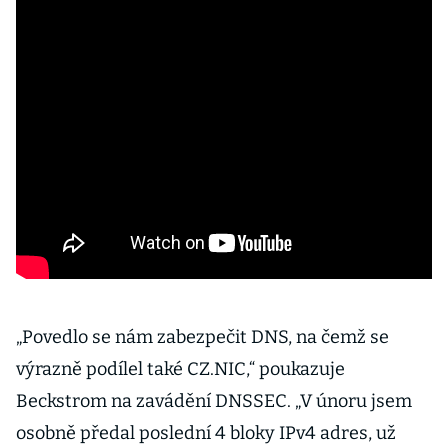
„Povedlo se nám zabezpečit DNS, na čemž se
výrazně podílel také CZ.NIC,“ poukazuje
Beckstrom na zavádění DNSSEC. „V únoru jsem
osobně předal poslední 4 bloky IPv4 adres, už