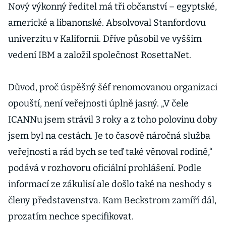
Nový výkonný ředitel má tři občanství – egyptské,
americké a libanonské. Absolvoval Stanfordovu
univerzitu v Kalifornii. Dříve působil ve vyšším
vedení IBM a založil společnost RosettaNet.
Důvod, proč úspěšný šéf renomovanou organizaci
opouští, není veřejnosti úplně jasný. „V čele
ICANNu jsem strávil 3 roky a z toho polovinu doby
jsem byl na cestách. Je to časově náročná služba
veřejnosti a rád bych se teď také věnoval rodině,“
podává v rozhovoru oficiální prohlášení. Podle
informací ze zákulisí ale došlo také na neshody s
členy představenstva. Kam Beckstrom zamíří dál,
prozatím nechce specifikovat.