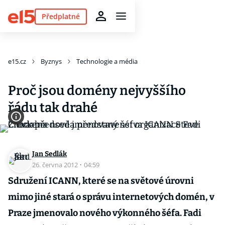
Předplatné
e15.cz
Byznys
Technologie a média
Proč jsou domény nejvyššího
řádu tak drahé
Jan Sedlák
26. června 2012
·
04:59
Sdružení ICANN, které se na světové úrovni
mimo jiné stará o správu internetových domén, v
Praze jmenovalo nového výkonného šéfa. Fadi