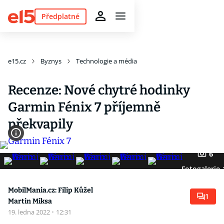
Předplatné
e15.cz
Byznys
Technologie a média
Recenze: Nové chytré hodinky
Garmin Fénix 7 příjemně
překvapily
6
Fotogalerie
MobilMania.cz: Filip Kůžel
1
Martin Miksa
19. ledna 2022
·
12:31