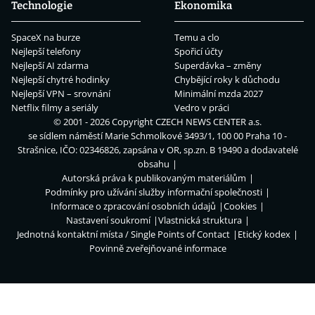
Technologie
Ekonomika
SpaceX na burze
Temu a clo
Nejlepší telefony
Spořicí účty
Nejlepší AI zdarma
Superdávka – změny
Nejlepší chytré hodinky
Chybějící roky k důchodu
Nejlepší VPN – srovnání
Minimální mzda 2027
Netflix filmy a seriály
Vedro v práci
© 2001 - 2026 Copyright
CZECH NEWS CENTER a.s.
se sídlem náměstí Marie Schmolkové 3493/1, 100 00 Praha 10 -
Strašnice, IČO: 02346826, zapsána v OR, sp.zn. B 19490 a dodavatelé
obsahu
Autorská práva k publikovaným materiálům
Podmínky pro užívání služby informační společnosti
Informace o zpracování osobních údajů
Cookies
Nastavení soukromí
Vlastnická struktura
Jednotná kontaktní místa / Single Points of Contact
Etický kodex
Povinně zveřejňované informace