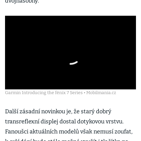
dvojnásobný.
Garmin Introducing the fēnix 7 Series • Mobilmania.cz
Další zásadní novinkou je, že starý dobrý
transreflexní displej dostal dotykovou vrstvu.
Fanoušci aktuálních modelů však nemusí zoufat,