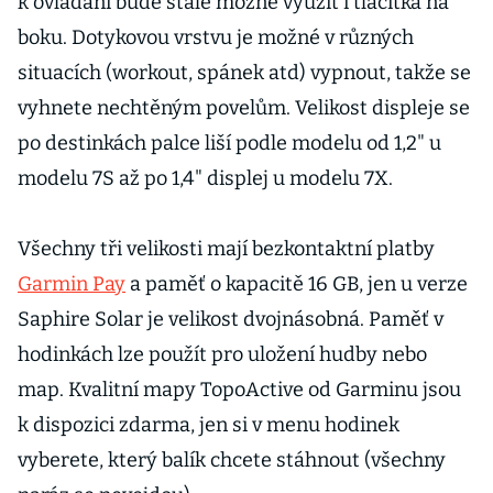
k ovládání bude stále možné využít i tlačítka na
boku. Dotykovou vrstvu je možné v různých
situacích (workout, spánek atd) vypnout, takže se
vyhnete nechtěným povelům. Velikost displeje se
po destinkách palce liší podle modelu od 1,2" u
modelu 7S až po 1,4" displej u modelu 7X.
Všechny tři velikosti mají bezkontaktní platby
Garmin Pay
a paměť o kapacitě 16 GB, jen u verze
Saphire Solar je velikost dvojnásobná. Paměť v
hodinkách lze použít pro uložení hudby nebo
map. Kvalitní mapy TopoActive od Garminu jsou
k dispozici zdarma, jen si v menu hodinek
vyberete, který balík chcete stáhnout (všechny