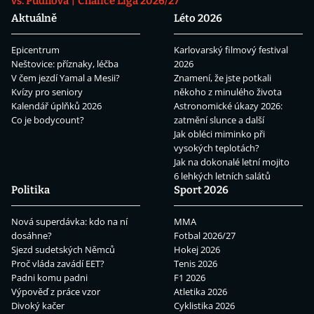
vs. Pudilová
Chance Liga 2026/27
Aktuálně
Léto 2026
Epicentrum
Karlovarský filmový festival
Neštovice: příznaky, léčba
2026
V čem jezdí Yamal a Mesii?
Znamení, že jste potkali
Kvízy pro seniory
někoho z minulého života
Kalendář úplňků 2026
Astronomické úkazy 2026:
Co je bodycount?
zatmění slunce a další
Jak obléci miminko při
vysokých teplotách?
Jak na dokonalé letní mojito
6 lehkých letních salátů
Politika
Sport 2026
Nová superdávka: kdo na ní
MMA
dosáhne?
Fotbal 2026/27
Sjezd sudetských Němců
Hokej 2026
Proč vláda zavádí EET?
Tenis 2026
Padni komu padni
F1 2026
Výpověď z práce vzor
Atletika 2026
Divoký kačer
Cyklistika 2026