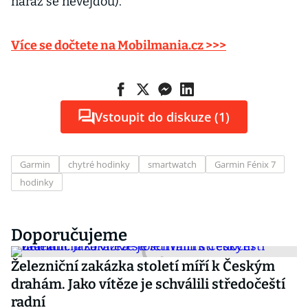
naráz se nevejdou).
Více se dočtete na Mobilmania.cz >>>
Vstoupit do diskuze (1)
Garmin
chytré hodinky
smartwatch
Garmin Fénix 7
hodinky
Doporučujeme
Železniční zakázka století míří k Českým
drahám. Jako vítěze je schválili středočeští
radní