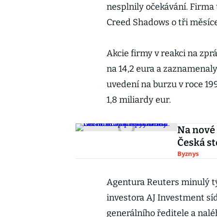
nesplnily očekávání. Firma 
Creed Shadows o tři měsíce 
Akcie firmy v reakci na zpr
na 14,2 eura a zaznamenaly
uvedení na burzu v roce 199
1,8 miliardy eur.
Na nové M
Česká st
Byznys
Agentura Reuters minulý týd
investora AJ Investment sí
generálního ředitele a na