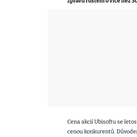
zprávu růstem o více než 3
Cena akcií Ubisoftu se leto
cenou konkurentů. Důvodem 