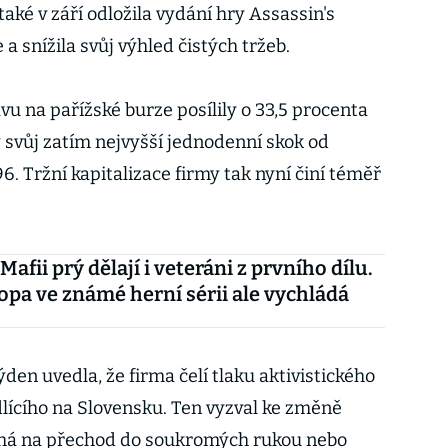
také v září odložila vydání hry Assassin's
a snížila svůj výhled čistých tržeb.
ávu na pařížské burze posílily o 33,5 procenta
 svůj zatím nejvyšší jednodenní skok od
6. Tržní kapitalizace firmy tak nyní činí téměř
afii prý dělají i veteráni z prvního dílu.
opa ve známé herní sérii ale vychládá
en uvedla, že firma čelí tlaku aktivistického
dlícího na Slovensku. Ten vyzval ke změně
léhá na přechod do soukromých rukou nebo