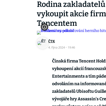
Rodina zakladatelů
vykoupit akcie firmy
Tencentem
ČTK
4. října 2024
·
19:46
Čínská firma Tencent Hold
vykoupení akcií francouzs
Entertainments a tím pádem
odvoláním na informované 
zakladatelů Ubisoftu Guill
vývojáře hry Assassin's Cre