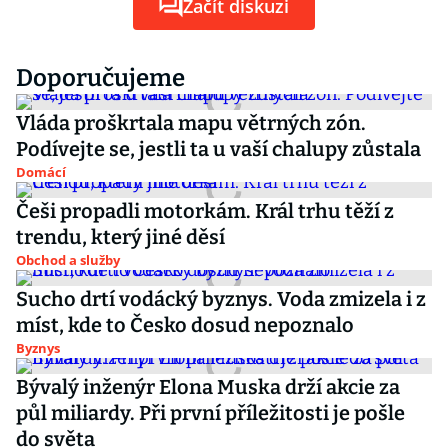
Začít diskuzi
Doporučujeme
Vláda proškrtala mapu větrných zón.
Podívejte se, jestli ta u vaší chalupy zůstala
Domácí
Češi propadli motorkám. Král trhu těží z
trendu, který jiné děsí
Obchod a služby
Sucho drtí vodácký byznys. Voda zmizela i z
míst, kde to Česko dosud nepoznalo
Byznys
Bývalý inženýr Elona Muska drží akcie za
půl miliardy. Při první příležitosti je pošle
do světa