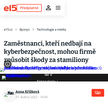
Předplatné
e15.cz
Byznys
Technologie a média
Zaměstnanci, kteří nedbají na
kyberbezpečnost, mohou firmě
způsobit škody za stamiliony
2
Fotogalerie
Anna Křížková
0
27. dubna 2022
·
14:30