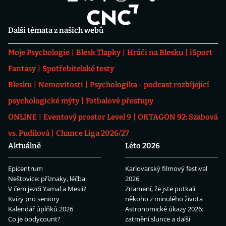
Další témata z našich webů
Moje Psychologie
Blesk Tlapky
Hráči na Blesku
iSport
Fantasy
Spotřebitelské testy
Blesku
Nemovitosti
Psychologika - podcast rozbíjející
psychologické mýty
Fotbalové přestupy
ONLINE
Eventový prostor Level 9
OKTAGON 92: Szabová
vs. Pudilová
Chance Liga 2026/27
Aktuálně
Léto 2026
Epicentrum
Karlovarský filmový festival
Neštovice: příznaky, léčba
2026
V čem jezdí Yamal a Mesii?
Znamení, že jste potkali
Kvízy pro seniory
někoho z minulého života
Kalendář úplňků 2026
Astronomické úkazy 2026:
Co je bodycount?
zatmění slunce a další