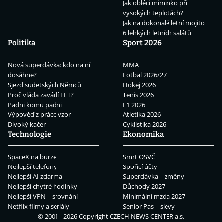
Jak obléci miminko při
vysokých teplotách?
Jak na dokonalé letní mojito
6 lehkých letních salátů
Politika
Sport 2026
Nová superdávka: kdo na ní
MMA
dosáhne?
Fotbal 2026/27
Sjezd sudetských Němců
Hokej 2026
Proč vláda zavádí EET?
Tenis 2026
Padni komu padni
F1 2026
Výpověď z práce vzor
Atletika 2026
Divoký kačer
Cyklistika 2026
Technologie
Ekonomika
SpaceX na burze
Smrt OSVČ
Nejlepší telefony
Spořicí účty
Nejlepší AI zdarma
Superdávka – změny
Nejlepší chytré hodinky
Důchody 2027
Nejlepší VPN – srovnání
Minimální mzda 2027
Netflix filmy a seriály
Senior Pas – slevy
© 2001 - 2026 Copyright
CZECH NEWS CENTER a.s.