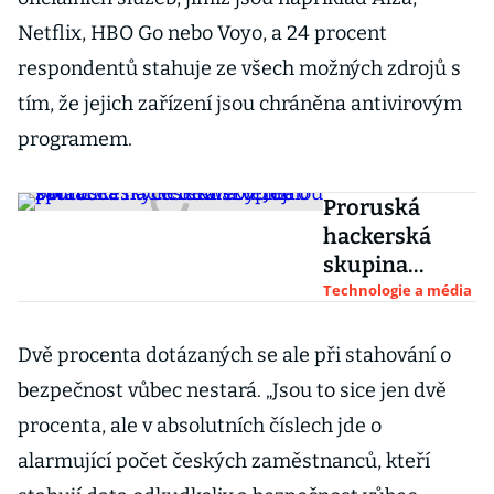
Netflix, HBO Go nebo Voyo, a 24 procent
respondentů stahuje ze všech možných zdrojů s
tím, že jejich zařízení jsou chráněna antivirovým
programem.
Proruská
hackerská
skupina
zaútočila na
Technologie a média
české weby.
Jde o portál
Dvě procenta dotázaných se ale při stahování o
Českých drah
bezpečnost vůbec nestará. „Jsou to sice jen dvě
a veřejnou
procenta, ale v absolutních číslech jde o
správu
alarmující počet českých zaměstnanců, kteří