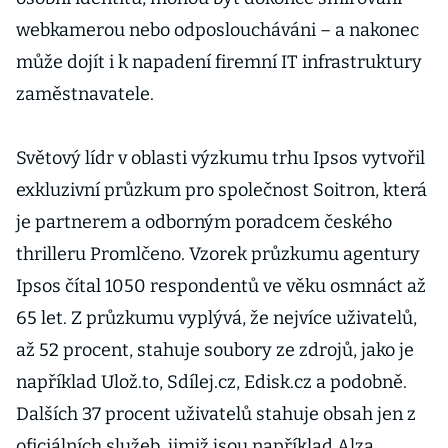
webkamerou nebo odposloucháváni – a nakonec
může dojít i k napadení firemní IT infrastruktury
zaměstnavatele.
Světový lídr v oblasti výzkumu trhu Ipsos vytvořil
exkluzivní průzkum pro společnost Soitron, která
je partnerem a odborným poradcem českého
thrilleru Promlčeno. Vzorek průzkumu agentury
Ipsos čítal 1050 respondentů ve věku osmnáct až
65 let. Z průzkumu vyplývá, že nejvíce uživatelů,
až 52 procent, stahuje soubory ze zdrojů, jako je
například Ulož.to, Sdílej.cz, Edisk.cz a podobně.
Dalších 37 procent uživatelů stahuje obsah jen z
oficiálních služeb, jimiž jsou například Alza,