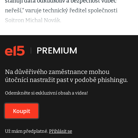
stahují data odkudkoliv a bezpečnost vůbec
neřeší,“ varuje technický ředitel společnosti
Soitron Michal Novák.
Na důvěřivého zaměstnance mohou
útočníci nastražit past v podobě phishingu.
Odemkněte si exkluzivní obsah a videa!
Koupit
Už mám předplatné.
Přihlásit se