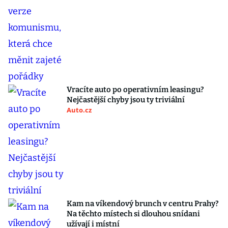
Vracíte auto po operativním leasingu?
Nejčastější chyby jsou ty triviální
Auto.cz
Kam na víkendový brunch v centru Prahy?
Na těchto místech si dlouhou snídani
užívají i místní