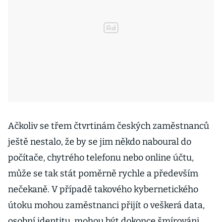
Ačkoliv se třem čtvrtinám českých zaměstnanců
ještě nestalo, že by se jim někdo naboural do
počítače, chytrého telefonu nebo online účtu,
může se tak stát poměrně rychle a především
nečekaně. V případě takového kybernetického
útoku mohou zaměstnanci přijít o veškerá data,
osobní identitu, mohou být dokonce šmírováni