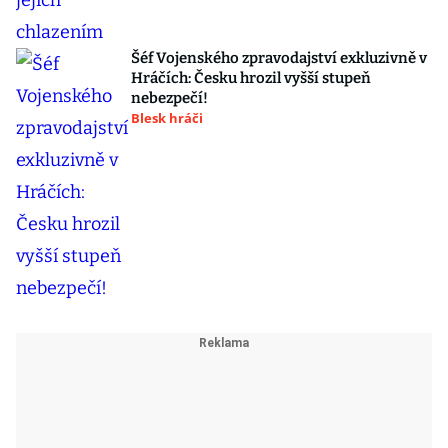
Šéf Vojenského zpravodajství exkluzivně v
Hráčích: Česku hrozil vyšší stupeň
nebezpečí!
Blesk hráči