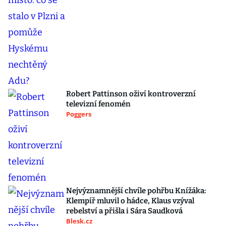
Robert Pattinson oživí kontroverzní
televizní fenomén
Poggers
Nejvýznamnější chvíle pohřbu Knížáka:
Klempíř mluvil o hádce, Klaus vzýval
rebelství a přišla i Sára Saudková
Blesk.cz