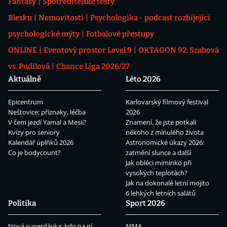
Fantasy
Spotřebitelské testy
Blesku
Nemovitosti
Psychologika - podcast rozbíjející
psychologické mýty
Fotbalové přestupy
ONLINE
Eventový prostor Level 9
OKTAGON 92: Szabová
vs. Pudilová
Chance Liga 2026/27
Aktuálně
Léto 2026
Epicentrum
Karlovarský filmový festival
Neštovice: příznaky, léčba
2026
V čem jezdí Yamal a Mesii?
Znamení, že jste potkali
Kvízy pro seniory
někoho z minulého života
Kalendář úplňků 2026
Astronomické úkazy 2026:
Co je bodycount?
zatmění slunce a další
Jak obléci miminko při
vysokých teplotách?
Jak na dokonalé letní mojito
6 lehkých letních salátů
Politika
Sport 2026
Nová superdávka: kdo na ní
MMA