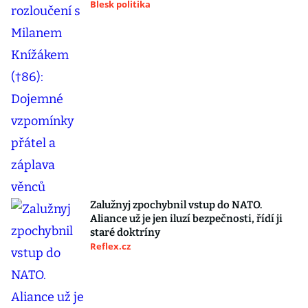
Blesk politika
Zalužnyj zpochybnil vstup do NATO.
Aliance už je jen iluzí bezpečnosti, řídí ji
staré doktríny
Reflex.cz