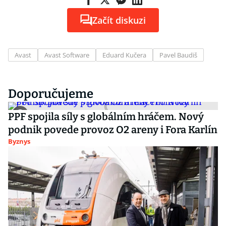
Začít diskuzi
Avast
Avast Software
Eduard Kučera
Pavel Baudiš
Doporučujeme
PPF spojila síly s globálním hráčem. Nový
podnik povede provoz O2 areny i Fora Karlín
Byznys