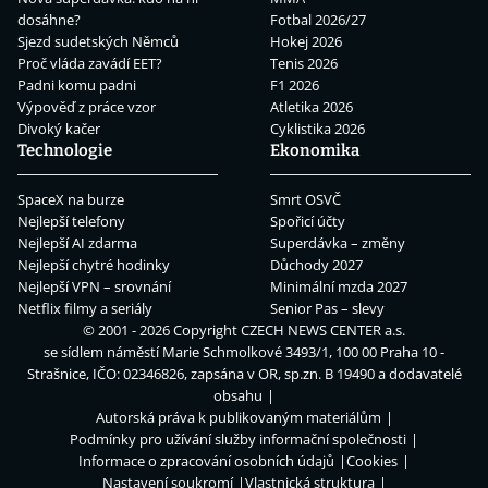
dosáhne?
Fotbal 2026/27
Sjezd sudetských Němců
Hokej 2026
Proč vláda zavádí EET?
Tenis 2026
Padni komu padni
F1 2026
Výpověď z práce vzor
Atletika 2026
Divoký kačer
Cyklistika 2026
Technologie
Ekonomika
SpaceX na burze
Smrt OSVČ
Nejlepší telefony
Spořicí účty
Nejlepší AI zdarma
Superdávka – změny
Nejlepší chytré hodinky
Důchody 2027
Nejlepší VPN – srovnání
Minimální mzda 2027
Netflix filmy a seriály
Senior Pas – slevy
© 2001 - 2026 Copyright
CZECH NEWS CENTER a.s.
se sídlem náměstí Marie Schmolkové 3493/1, 100 00 Praha 10 -
Strašnice, IČO: 02346826, zapsána v OR, sp.zn. B 19490 a dodavatelé
obsahu
Autorská práva k publikovaným materiálům
Podmínky pro užívání služby informační společnosti
Informace o zpracování osobních údajů
Cookies
Nastavení soukromí
Vlastnická struktura