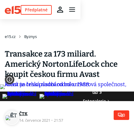
Předplatné
e15.cz
Byznys
Transakce za 173 miliard.
Americký NortonLifeLock chce
koupit českou firmu Avast
3
Fotogalerie
ČTK
0
14. července 2021
·
21:57