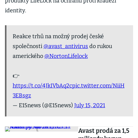
produkty LifeLock na ochranu proti krádeži
identity.
Reakce trhů na možný prodej české
společnosti
@avast_antivirus
do rukou
amerického
@NortonLifelock
👉
https://t.co/4JkIVbAq2c
pic.twitter.com/NiiH
3EBsgz
— E15news (@E15news)
July 15, 2021
Avast prodá za 1,5