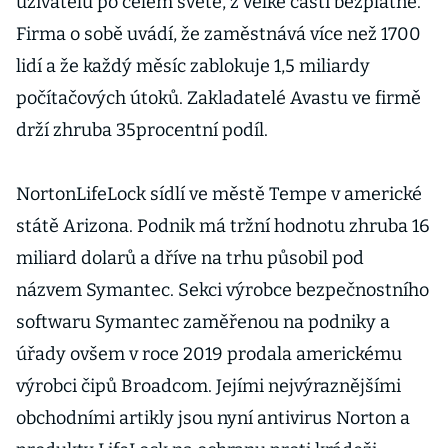
uživatelů po celém světě, z velké části bezplatně.
Firma o sobě uvádí, že zaměstnává více než 1700
lidí a že každý měsíc zablokuje 1,5 miliardy
počítačových útoků. Zakladatelé Avastu ve firmě
drží zhruba 35procentní podíl.
NortonLifeLock sídlí ve městě Tempe v americké
státě Arizona. Podnik má tržní hodnotu zhruba 16
miliard dolarů a dříve na trhu působil pod
názvem Symantec. Sekci výrobce bezpečnostního
softwaru Symantec zaměřenou na podniky a
úřady ovšem v roce 2019 prodala americkému
výrobci čipů Broadcom. Jejími nejvýraznějšími
obchodními artikly jsou nyní antivirus Norton a