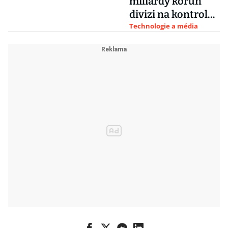
miliardy korun
divizi na kontrolu
mobilů rodiči
Technologie a média