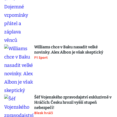
Williams chce v Baku nasadit velké
novinky. Alex Albon je však skeptický
F1 Sport
Šéf Vojenského zpravodajství exkluzivně v
Hráčích: Česku hrozil vyšší stupeň
nebezpečí!
Blesk hráči