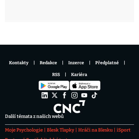
Kontakty
Redakce
Inzerce
Předplatné
RSS
Kariéra
Další témata z našich webů
Moje Psychologie
Blesk Tlapky
Hráči na Blesku
iSport