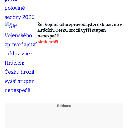
Šéf Vojenského zpravodajství exkluzivně v
Hráčích: Česku hrozil vyšší stupeň
nebezpečí!
Blesk hráči