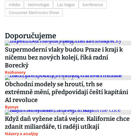
média
technologie
Las Vegas
konference
Consumer Electronics Show
Doporučujeme
Supermoderní vlaky budou Praze i kraji k
ničemu bez nových kolejí, říká radní
Borecký
Rozhovory
Obchodní modely se hroutí, trh se
extrémně mění, předpovídají čeští kapitáni
AI revoluce
Byznys
Když daň vyžene zlatá vejce. Kalifornie chce
zdanit miliardáře, ti raději utíkají
Názory a analýzy