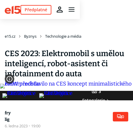
Předplatné
e15.cz
Byznys
Technologie a média
CES 2023: Elektromobil s umělou
inteligencí, robot-asistent či
infotainment do auta
3
Fotogalerie
fry
0
lig
6. ledna 2023
·
19:00