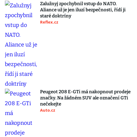
Zalužnyj zpochybnil vstup do NATO.
Aliance už je jen iluzí bezpečnosti, řídí ji
staré doktríny
Reflex.cz
Peugeot 208 E-GTi má nakopnout prodeje
značky. Na žádném SUV ale označení GTi
nečekejte
Auto.cz