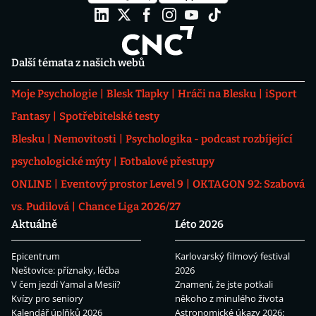
Další témata z našich webů
Moje Psychologie
Blesk Tlapky
Hráči na Blesku
iSport
Fantasy
Spotřebitelské testy
Blesku
Nemovitosti
Psychologika - podcast rozbíjející
psychologické mýty
Fotbalové přestupy
ONLINE
Eventový prostor Level 9
OKTAGON 92: Szabová
vs. Pudilová
Chance Liga 2026/27
Aktuálně
Léto 2026
Epicentrum
Karlovarský filmový festival
Neštovice: příznaky, léčba
2026
V čem jezdí Yamal a Mesii?
Znamení, že jste potkali
Kvízy pro seniory
někoho z minulého života
Kalendář úplňků 2026
Astronomické úkazy 2026: