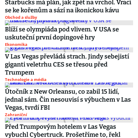
Starbucks má plán, jak zpět na vrchol. Vrací
se ke kořenům a sází na ikonickou kávu
Obchod a služby
Blíží se olympiáda pod vlivem. V USA se
uskuteční první dopingové hry
Ekonomika
V Las Vegas převládá strach. Jindy sebejistí
giganti veletrhu CES se třesou před
Trumpem
Technologie a média
Útočník z New Orleansu, co zabil 15 lidí,
jednal sám. Čin nesouvisí s výbuchem v Las
Vegas, tvrdí FBI
Zahraniční
Před Trumpovým hotelem v Las Vegas
vybuchl Cybertruck. Prošetříme to, řekl