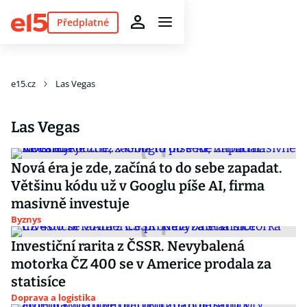
Předplatné
e15.cz
Las Vegas
Las Vegas
Nová éra je zde, začíná to do sebe zapadat.
Většinu kódu už v Googlu píše AI, firma
masivně investuje
Byznys
Investiční rarita z ČSSR. Nevybalená
motorka ČZ 400 se v Americe prodala za
statisíce
Doprava a logistika