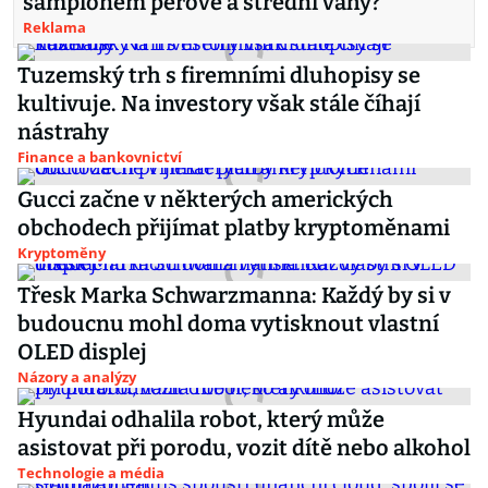
šampionem pérové a střední váhy?
Reklama
Tuzemský trh s firemními dluhopisy se
kultivuje. Na investory však stále číhají
nástrahy
Finance a bankovnictví
Gucci začne v některých amerických
obchodech přijímat platby kryptoměnami
Kryptoměny
Třesk Marka Schwarzmanna: Každý by si v
budoucnu mohl doma vytisknout vlastní
OLED displej
Názory a analýzy
Hyundai odhalila robot, který může
asistovat při porodu, vozit dítě nebo alkohol
Technologie a média