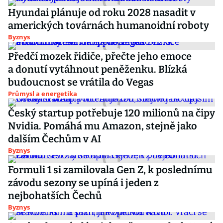
Hyundai plánuje od roku 2028 nasadit v
amerických továrnách humanoidní roboty
Byznys
Předčí mozek řidiče, přečte jeho emoce
a donutí vytáhnout peněženku. Blízká
budoucnost se vrátila do Vegas
Průmysl a energetika
Český startup potřebuje 120 milionů na čipy
Nvidia. Pomáhá mu Amazon, stejně jako
dalším Čechům v AI
Byznys
Formuli 1 si zamilovala Gen Z, k poslednímu
závodu sezony se upíná i jeden z
nejbohatších Čechů
Byznys