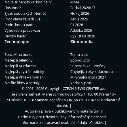
Nová superdávka: kdo na ní
MMA
dosáhne?
Fotbal 2026/27
Sjezd sudetských Němců
Hokej 2026
Proč vláda zavádí EET?
Tenis 2026
Padni komu padni
F1 2026
Výpověď z práce vzor
Atletika 2026
Divoký kačer
Cyklistika 2026
Technologie
Ekonomika
SpaceX na burze
Temu a clo
Nejlepší telefony
Spořicí účty
Nejlepší AI zdarma
Superdávka – změny
Nejlepší chytré hodinky
Chybějící roky k důchodu
Nejlepší VPN – srovnání
Minimální mzda 2027
Netflix filmy a seriály
Vedro v práci
© 2001 - 2026 Copyright
CZECH NEWS CENTER a.s.
se sídlem náměstí Marie Schmolkové 3493/1, 100 00 Praha 10 -
Strašnice, IČO: 02346826, zapsána v OR, sp.zn. B 19490 a dodavatelé
obsahu
Autorská práva k publikovaným materiálům
Podmínky pro užívání služby informační společnosti
Informace o zpracování osobních údajů
Cookies