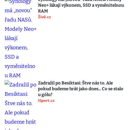
Neo+ lákají výkonem, SSD a vyměnitelnou
RAM
Živě.cz
Zadražil po Besiktasi: Štve nás to. Ale
pokud budeme hrát jako dnes... Co se stalo
u gólu?
iSport.cz