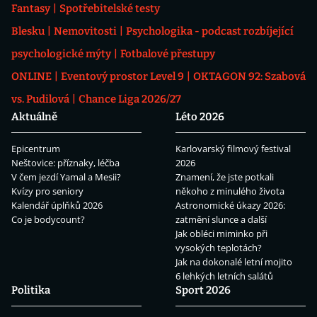
Fantasy
Spotřebitelské testy
Blesku
Nemovitosti
Psychologika - podcast rozbíjející
psychologické mýty
Fotbalové přestupy
ONLINE
Eventový prostor Level 9
OKTAGON 92: Szabová
vs. Pudilová
Chance Liga 2026/27
Aktuálně
Léto 2026
Epicentrum
Karlovarský filmový festival
Neštovice: příznaky, léčba
2026
V čem jezdí Yamal a Mesii?
Znamení, že jste potkali
Kvízy pro seniory
někoho z minulého života
Kalendář úplňků 2026
Astronomické úkazy 2026:
Co je bodycount?
zatmění slunce a další
Jak obléci miminko při
vysokých teplotách?
Jak na dokonalé letní mojito
6 lehkých letních salátů
Politika
Sport 2026