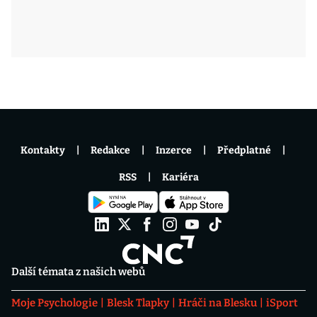
Kontakty
Redakce
Inzerce
Předplatné
RSS
Kariéra
Další témata z našich webů
Moje Psychologie
Blesk Tlapky
Hráči na Blesku
iSport