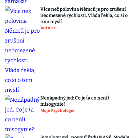
Více než polovina Němců je pro zrušení
neomezené rychlosti. Vláda řekla, co si o
tom myslí
Auto.cz
Nenápadný jed: Co je (a co není)
misogynie?
Moje Psychologie
Synology má „novou“ řadu NASů. Modely