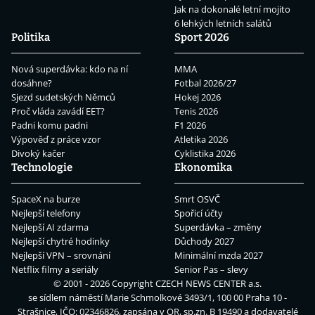
Jak na dokonalé letní mojito
6 lehkých letních salátů
Politika
Sport 2026
Nová superdávka: kdo na ní
MMA
dosáhne?
Fotbal 2026/27
Sjezd sudetských Němců
Hokej 2026
Proč vláda zavádí EET?
Tenis 2026
Padni komu padni
F1 2026
Výpověď z práce vzor
Atletika 2026
Divoký kačer
Cyklistika 2026
Technologie
Ekonomika
SpaceX na burze
Smrt OSVČ
Nejlepší telefony
Spořicí účty
Nejlepší AI zdarma
Superdávka – změny
Nejlepší chytré hodinky
Důchody 2027
Nejlepší VPN – srovnání
Minimální mzda 2027
Netflix filmy a seriály
Senior Pas – slevy
© 2001 - 2026 Copyright
CZECH NEWS CENTER a.s.
se sídlem náměstí Marie Schmolkové 3493/1, 100 00 Praha 10 -
Strašnice, IČO: 02346826, zapsána v OR, sp.zn. B 19490 a dodavatelé