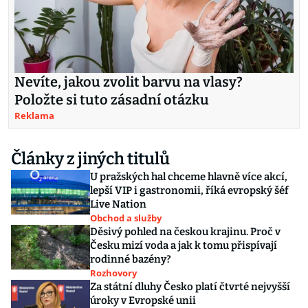
Nevíte, jakou zvolit barvu na vlasy?
Položte si tuto zásadní otázku
Reklama
Články z jiných titulů
U pražských hal chceme hlavně více akcí,
lepší VIP i gastronomii, říká evropský šéf
Live Nation
Obchod a služby
Děsivý pohled na českou krajinu. Proč v
Česku mizí voda a jak k tomu přispívají
rodinné bazény?
Rozhovory
Za státní dluhy Česko platí čtvrté nejvyšší
úroky v Evropské unii