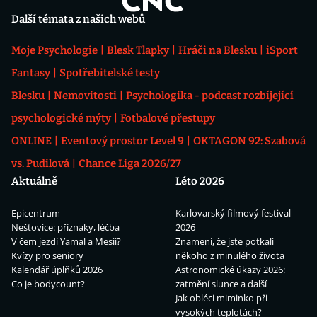
Další témata z našich webů
Moje Psychologie
Blesk Tlapky
Hráči na Blesku
iSport
Fantasy
Spotřebitelské testy
Blesku
Nemovitosti
Psychologika - podcast rozbíjející
psychologické mýty
Fotbalové přestupy
ONLINE
Eventový prostor Level 9
OKTAGON 92: Szabová
vs. Pudilová
Chance Liga 2026/27
Aktuálně
Léto 2026
Epicentrum
Karlovarský filmový festival
Neštovice: příznaky, léčba
2026
V čem jezdí Yamal a Mesii?
Znamení, že jste potkali
Kvízy pro seniory
někoho z minulého života
Kalendář úplňků 2026
Astronomické úkazy 2026:
Co je bodycount?
zatmění slunce a další
Jak obléci miminko při
vysokých teplotách?