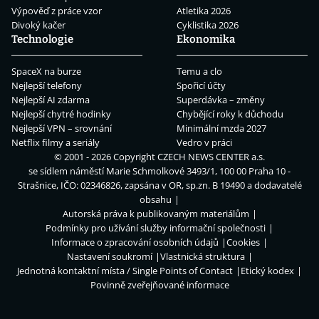
Výpověď z práce vzor
Atletika 2026
Divoký kačer
Cyklistika 2026
Technologie
Ekonomika
SpaceX na burze
Temu a clo
Nejlepší telefony
Spořicí účty
Nejlepší AI zdarma
Superdávka – změny
Nejlepší chytré hodinky
Chybějící roky k důchodu
Nejlepší VPN – srovnání
Minimální mzda 2027
Netflix filmy a seriály
Vedro v práci
© 2001 - 2026 Copyright
CZECH NEWS CENTER a.s.
se sídlem náměstí Marie Schmolkové 3493/1, 100 00 Praha 10 -
Strašnice, IČO: 02346826, zapsána v OR, sp.zn. B 19490 a dodavatelé
obsahu
Autorská práva k publikovaným materiálům
Podmínky pro užívání služby informační společnosti
Informace o zpracování osobních údajů
Cookies
Nastavení soukromí
Vlastnická struktura
Jednotná kontaktní místa / Single Points of Contact
Etický kodex
Povinně zveřejňované informace