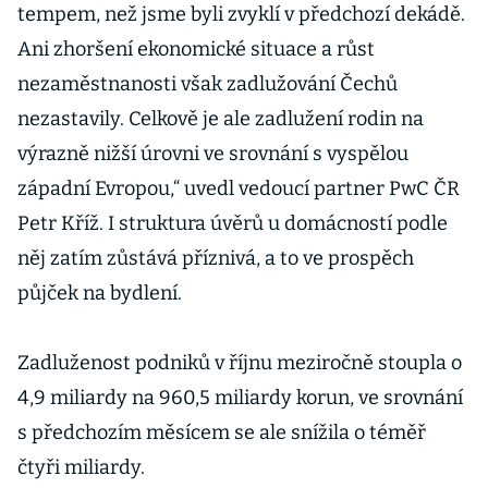
tempem, než jsme byli zvyklí v předchozí dekádě.
Ani zhoršení ekonomické situace a růst
nezaměstnanosti však zadlužování Čechů
nezastavily. Celkově je ale zadlužení rodin na
výrazně nižší úrovni ve srovnání s vyspělou
západní Evropou,“ uvedl vedoucí partner PwC ČR
Petr Kříž. I struktura úvěrů u domácností podle
něj zatím zůstává příznivá, a to ve prospěch
půjček na bydlení.
Zadluženost podniků v říjnu meziročně stoupla o
4,9 miliardy na 960,5 miliardy korun, ve srovnání
s předchozím měsícem se ale snížila o téměř
čtyři miliardy.