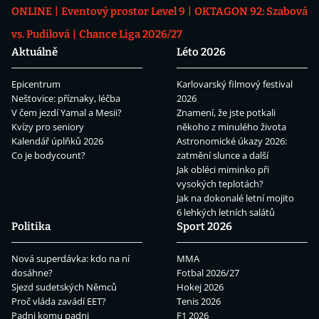
ONLINE
Eventový prostor Level 9
OKTAGON 92: Szabová
vs. Pudilová
Chance Liga 2026/27
Aktuálně
Léto 2026
Epicentrum
Karlovarský filmový festival
Neštovice: příznaky, léčba
2026
V čem jezdí Yamal a Mesii?
Znamení, že jste potkali
Kvízy pro seniory
někoho z minulého života
Kalendář úplňků 2026
Astronomické úkazy 2026:
Co je bodycount?
zatmění slunce a další
Jak obléci miminko při
vysokých teplotách?
Jak na dokonalé letní mojito
6 lehkých letních salátů
Politika
Sport 2026
Nová superdávka: kdo na ní
MMA
dosáhne?
Fotbal 2026/27
Sjezd sudetských Němců
Hokej 2026
Proč vláda zavádí EET?
Tenis 2026
Padni komu padni
F1 2026