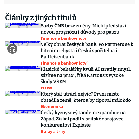
Články z jiných titulů
Sazby ČNB beze změny. Michl představí
novou prognózu i důvody pro pauzu
Finance a bankovnictví
Velký obrat českých bank. Po Partners se k
bitcoinu chystá i Česká spořitelna i
Raiffeisenbank
Finance a bankovnictví
Klasické bakalářky kvůli AI ztratily smysl,
sázíme na praxi, říká Kartous z vysoké
školy VŠEM
FLOW
Který stát utrácí nejvíc? První místo
obsadila země, kterou by tipoval málokdo
Ekonomika
Český byznysový tandem expanduje na
Západ. Získal podíl v britské zbrojovce,
konkurentovi Explosie
Burzy a trhy