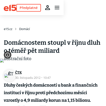
Předplatné
e15.cz
Domácí
Domácnostem stoupl v říjnu dluh
o téměř pět miliard
ČTK
30. listopadu 2012
·
10:47
Dluhy českých domácností u bank a finančních
institucí v říjnu proti předchozímu měsíci
vzrostly o 4,9 miliardy korun na 1,15 bilionu.