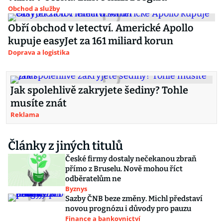
Obchod a služby
Obří obchod v letectví. Americké Apollo
kupuje easyJet za 161 miliard korun
Doprava a logistika
Jak spolehlivě zakryjete šediny? Tohle
musíte znát
Reklama
Články z jiných titulů
České firmy dostaly nečekanou zbraň
přímo z Bruselu. Nově mohou říct
odběratelům ne
Byznys
Sazby ČNB beze změny. Michl představí
novou prognózu i důvody pro pauzu
Finance a bankovnictví