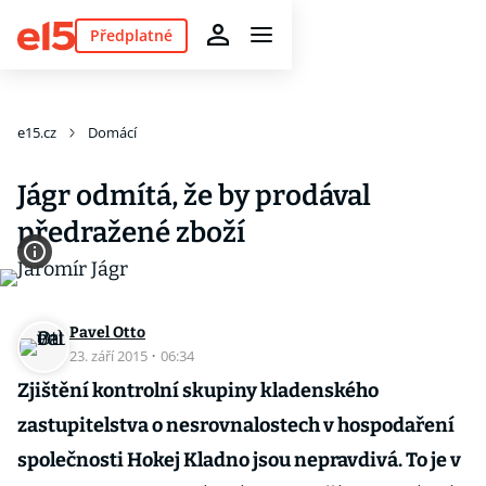
Předplatné
e15.cz
Domácí
Jágr odmítá, že by prodával
předražené zboží
Pavel Otto
23. září 2015
·
06:34
Zjištění kontrolní skupiny kladenského
zastupitelstva o nesrovnalostech v hospodaření
společnosti Hokej Kladno jsou nepravdivá. To je v