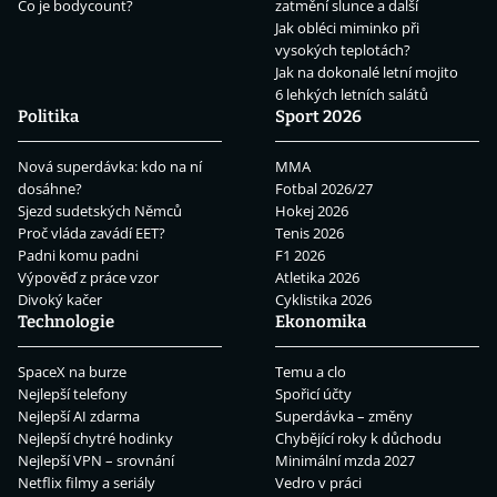
Co je bodycount?
zatmění slunce a další
Jak obléci miminko při
vysokých teplotách?
Jak na dokonalé letní mojito
6 lehkých letních salátů
Politika
Sport 2026
Nová superdávka: kdo na ní
MMA
dosáhne?
Fotbal 2026/27
Sjezd sudetských Němců
Hokej 2026
Proč vláda zavádí EET?
Tenis 2026
Padni komu padni
F1 2026
Výpověď z práce vzor
Atletika 2026
Divoký kačer
Cyklistika 2026
Technologie
Ekonomika
SpaceX na burze
Temu a clo
Nejlepší telefony
Spořicí účty
Nejlepší AI zdarma
Superdávka – změny
Nejlepší chytré hodinky
Chybějící roky k důchodu
Nejlepší VPN – srovnání
Minimální mzda 2027
Netflix filmy a seriály
Vedro v práci