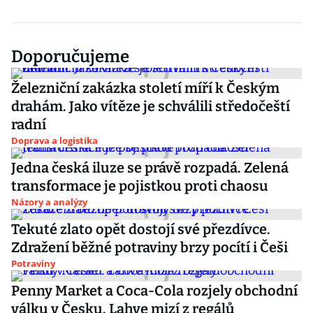
Doporučujeme
Železniční zakázka století míří k Českým
drahám. Jako vítěze je schválili středočeští
radní
Doprava a logistika
Jedna česká iluze se právě rozpadá. Zelená
transformace je pojistkou proti chaosu
Názory a analýzy
Tekuté zlato opět dostojí své přezdívce.
Zdražení běžné potraviny brzy pocítí i Češi
Potraviny
Penny Market a Coca-Cola rozjely obchodní
válku v Česku. Lahve mizí z regálů