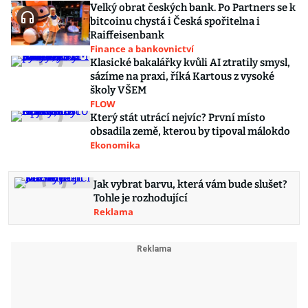
Velký obrat českých bank. Po Partners se k
bitcoinu chystá i Česká spořitelna i
Raiffeisenbank
Finance a bankovnictví
Klasické bakalářky kvůli AI ztratily smysl,
sázíme na praxi, říká Kartous z vysoké
školy VŠEM
FLOW
Který stát utrácí nejvíc? První místo
obsadila země, kterou by tipoval málokdo
Ekonomika
Jak vybrat barvu, která vám bude slušet?
Tohle je rozhodující
Reklama