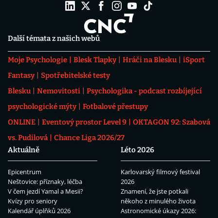
Další témata z našich webů
Moje Psychologie
Blesk Tlapky
Hráči na Blesku
iSport
Fantasy
Spotřebitelské testy
Blesku
Nemovitosti
Psychologika - podcast rozbíjející
psychologické mýty
Fotbalové přestupy
ONLINE
Eventový prostor Level 9
OKTAGON 92: Szabová
vs. Pudilová
Chance Liga 2026/27
Aktuálně
Léto 2026
Epicentrum
Karlovarský filmový festival
Neštovice: příznaky, léčba
2026
V čem jezdí Yamal a Mesii?
Znamení, že jste potkali
Kvízy pro seniory
někoho z minulého života
Kalendář úplňků 2026
Astronomické úkazy 2026: