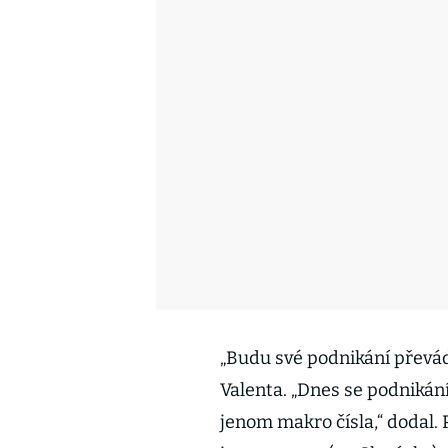
„Budu své podnikání převád
Valenta. „Dnes se podnikán
jenom makro čísla,“ dodal. Pr