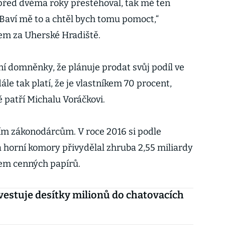
před dvěma roky přestěhoval, tak mě ten
 Baví mě to a chtěl bych tomu pomoct,“
rem za Uherské Hradiště.
ní domněnky, že plánuje prodat svůj podíl ve
le tak platí, že je vlastníkem 70 procent,
 patří Michalu Voráčkovi.
ším zákonodárcům. V roce 2016 si podle
 horní komory přivydělal zhruba 2,55 miliardy
jem cenných papírů.
vestuje desítky milionů do chatovacích