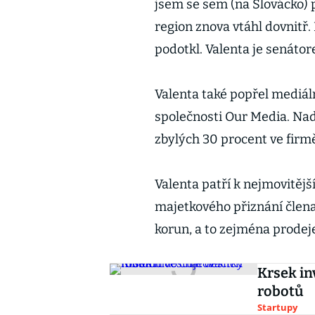
jsem se sem (na Slovácko) 
region znova vtáhl dovnitř.
podotkl. Valenta je senáto
Valenta také popřel mediál
společnosti Our Media. Nadá
zbylých 30 procent ve firmě
Valenta patří k nejmovitěj
majetkového přiznání člena
korun, a to zejména prode
Krsek in
robotů
Startupy