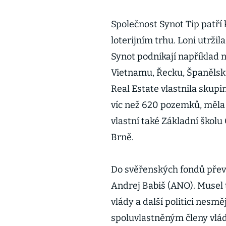
Společnost Synot Tip patř
loterijním trhu. Loni utrži
Synot podnikají například n
Vietnamu, Řecku, Španělsku
Real Estate vlastnila skupi
víc než 620 pozemků, měla t
vlastní také Základní školu
Brně.
Do svěřenských fondů přev
Andrej Babiš (ANO). Musel t
vlády a další politici nesm
spoluvlastněným členy vlád