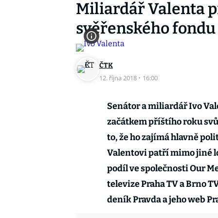
Miliardář Valenta 
svěřenského fondu
ČTK
12. října 2018
·
16:00
Senátor a miliardář Ivo Va
začátkem příštího roku sv
to, že ho zajímá hlavně pol
Valentovi patří mimo jiné l
podíl ve společnosti Our M
televize Praha TV a Brno TV
deník Pravda a jeho web Pr