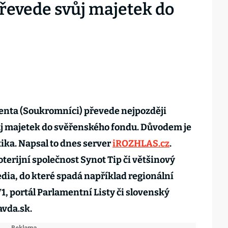
převede svůj majetek do
lenta (Soukromníci) převede nejpozději
ůj majetek do svěřenského fondu. Důvodem je
itika. Napsal to dnes server
iROZHLAS.cz
.
oterijní společnost Synot Tip či většinový
edia, do které spadá například regionální
1, portál Parlamentní Listy či slovenský
avda.sk.