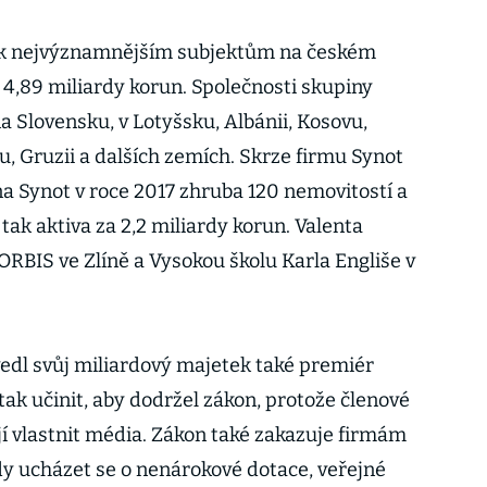
í k nejvýznamnějším subjektům na českém
la 4,89 miliardy korun. Společnosti skupiny
a Slovensku, v Lotyšsku, Albánii, Kosovu,
, Gruzii a dalších zemích. Skrze firmu Synot
na Synot v roce 2017 zhruba 120 nemovitostí a
ak aktiva za 2,2 miliardy korun. Valenta
 ORBIS ve Zlíně a Vysokou školu Karla Engliše v
edl svůj miliardový majetek také premiér
ak učinit, aby dodržel zákon, protože členové
ějí vlastnit média. Zákon také zakazuje firmám
y ucházet se o nenárokové dotace, veřejné