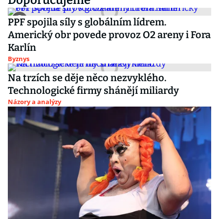
Doporučujeme
PPF spojila síly s globálním lídrem.
Americký obr povede provoz O2 areny i Fora
Karlín
Byznys
Na trzích se děje něco nezvyklého.
Technologické firmy shánějí miliardy
Názory a analýzy