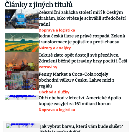
Články z jiných titulů
Železniční zakázka století míří k Českým
drahám. Jako vítěze je schválili středočeští
radní
Doprava a logistika
Jedna česká iluze se právě rozpadá. Zelená
transformace je pojistkou proti chaosu
Názory a analýzy
Tekuté zlato opět dostojí své přezdívce.
Zdražení běžné potraviny brzy pocítí i Češi
Potraviny
Penny Market a Coca-Cola rozjely
obchodní válku v Česku. Lahve mizí z
regálů
Obchod a služby
Obří obchod v letectví. Americké Apollo
kupuje easyJet za 161 miliard korun
Doprava a logistika
Jak vybrat barvu, která vám bude slušet?