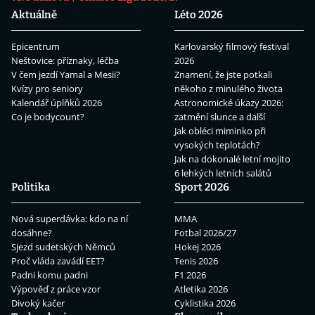
Aktuálně
Léto 2026
Epicentrum
Karlovarský filmový festival
Neštovice: příznaky, léčba
2026
V čem jezdí Yamal a Mesii?
Znamení, že jste potkali
Kvízy pro seniory
někoho z minulého života
Kalendář úplňků 2026
Astronomické úkazy 2026:
Co je bodycount?
zatmění slunce a další
Jak obléci miminko při
vysokých teplotách?
Jak na dokonalé letní mojito
6 lehkých letních salátů
Politika
Sport 2026
Nová superdávka: kdo na ní
MMA
dosáhne?
Fotbal 2026/27
Sjezd sudetských Němců
Hokej 2026
Proč vláda zavádí EET?
Tenis 2026
Padni komu padni
F1 2026
Výpověď z práce vzor
Atletika 2026
Divoký kačer
Cyklistika 2026