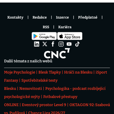
Kontakty
Redakce
Inzerce
Předplatné
RSS
Kariéra
Další témata z našich webů
Moje Psychologie
Blesk Tlapky
Hráči na Blesku
iSport
Fantasy
Spotřebitelské testy
Blesku
Nemovitosti
Psychologika - podcast rozbíjející
psychologické mýty
Fotbalové přestupy
ONLINE
Eventový prostor Level 9
OKTAGON 92: Szabová
vs. Pudilová
Chance Liga 2026/27