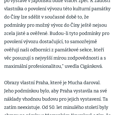
po výstavě v Japonsku bude vracet zpět. K žádosti
vlastníka o povolení vývozu této kulturní památky
do Číny lze sdělit v současné době to, že
podmínky pro možný vývoz do Číny ještě nejsou
zcela jisté a ověřené. Budou-li tyto podmínky pro
povolení vývozu dostačující, to samozřejmě
ověřují naši odborníci z památkové sekce, kteří
věc posuzují s nejvyšší mírou zodpovědnosti a s
maximální profesionalitou," uvedla Cigánková.
Obrazy vlastní Praha, které je Mucha daroval.
Jeho podmínkou bylo, aby Praha vystavila na své
náklady vhodnou budovu pro jejich vystavení. Ta
zatím neexistuje. Od 50. let minulého století byly