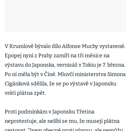
V Krumlově bývalo dílo Alfonse Muchy vystavené.
Epopej nyní z Prahy zamíří na tři měsíce na
výstavu do Japonska, vernisáž v Tokiu je 7. března.
Po ní měla být v Číně. Mluvčí ministerstva Simona
Cigánková sdělila, že se po výstavě v Japonsku
vrátí plátna zpět.
Proti podmínkám v Japonsku Třetina
neprotestuje, ale nelíbí se mu, že musejí plátna
cestovat. "Jsem obecně proti vývozu, ale nemůžu