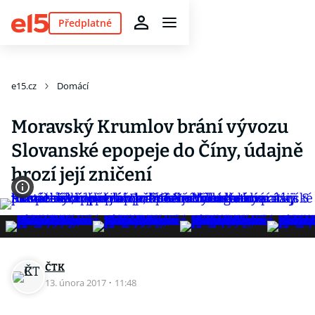
Předplatné
e15.cz
Domácí
Moravský Krumlov brání vývozu
Slovanské epopeje do Číny, údajně
hrozí její zničení
ČTK
13. února 2017
·
11:48