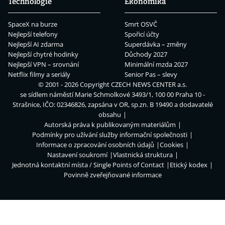
Technologie
Ekonomika
SpaceX na burze
Smrt OSVČ
Nejlepší telefony
Spořicí účty
Nejlepší AI zdarma
Superdávka – změny
Nejlepší chytré hodinky
Důchody 2027
Nejlepší VPN – srovnání
Minimální mzda 2027
Netflix filmy a seriály
Senior Pas – slevy
© 2001 - 2026 Copyright
CZECH NEWS CENTER a.s.
se sídlem náměstí Marie Schmolkové 3493/1, 100 00 Praha 10 -
Strašnice, IČO: 02346826, zapsána v OR, sp.zn. B 19490 a dodavatelé
obsahu
Autorská práva k publikovaným materiálům
Podmínky pro užívání služby informační společnosti
Informace o zpracování osobních údajů
Cookies
Nastavení soukromí
Vlastnická struktura
Jednotná kontaktní místa / Single Points of Contact
Etický kodex
Povinně zveřejňované informace