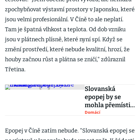
zpochybňovat výstavní prostory v Japonsku, které
jsou velmi profesionální. V Číně to ale neplatí.
Tam je špatná vlhkost a teplota. Od dob vzniku
jsou v plátnech plísně, které nyní spí. Když se
změní prostředí, které nebude kvalitní, hrozí, že
houby začnou růst a plátna se zničí," zdůraznil
Třetina.
Slovanská
epopej by se
mohla přemístit
do nové oválné
Domácí
galerie za 184
milionů
Epopej v Číně zatím nebude. "Slovanská epopej se