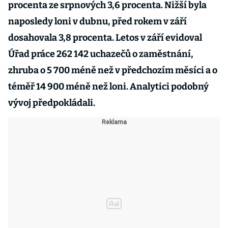
procenta ze srpnových 3,6 procenta. Nižší byla
naposledy loni v dubnu, před rokem v září
dosahovala 3,8 procenta. Letos v září evidoval
Úřad práce 262 142 uchazečů o zaměstnání,
zhruba o 5 700 méně než v předchozím měsíci a o
téměř 14 900 méně než loni. Analytici podobný
vývoj předpokládali.