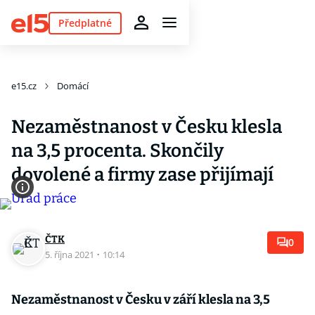
Předplatné
e15.cz
Domácí
Nezaměstnanost v Česku klesla
na 3,5 procenta. Skončily
dovolené a firmy zase přijímají
ČTK
0
5. října 2021
·
10:14
Nezaměstnanost v Česku v září klesla na 3,5