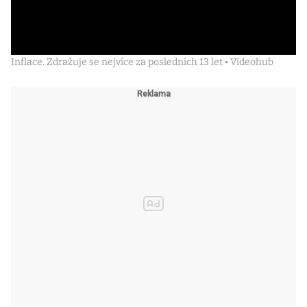
Inflace. Zdražuje se nejvíce za posledních 13 let • Videohub