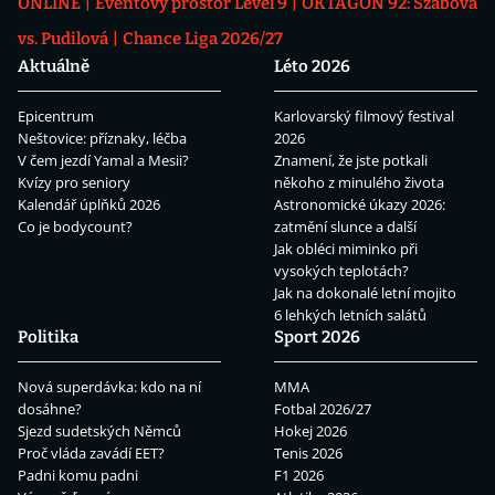
ONLINE
Eventový prostor Level 9
OKTAGON 92: Szabová
vs. Pudilová
Chance Liga 2026/27
Aktuálně
Léto 2026
Epicentrum
Karlovarský filmový festival
Neštovice: příznaky, léčba
2026
V čem jezdí Yamal a Mesii?
Znamení, že jste potkali
Kvízy pro seniory
někoho z minulého života
Kalendář úplňků 2026
Astronomické úkazy 2026:
Co je bodycount?
zatmění slunce a další
Jak obléci miminko při
vysokých teplotách?
Jak na dokonalé letní mojito
6 lehkých letních salátů
Politika
Sport 2026
Nová superdávka: kdo na ní
MMA
dosáhne?
Fotbal 2026/27
Sjezd sudetských Němců
Hokej 2026
Proč vláda zavádí EET?
Tenis 2026
Padni komu padni
F1 2026