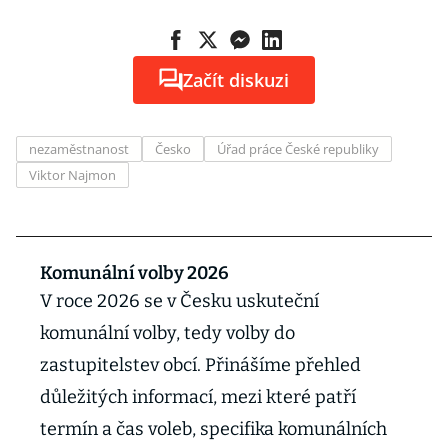
Začít diskuzi
nezaměstnanost
Česko
Úřad práce České republiky
Viktor Najmon
Komunální volby 2026
V roce 2026 se v Česku uskuteční
komunální volby, tedy volby do
zastupitelstev obcí. Přinášíme přehled
důležitých informací, mezi které patří
termín a čas voleb, specifika komunálních