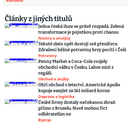
Reklama
Články z jiných titulů
Jedna česká iluze se právě rozpadá. Zelená
transformace je pojistkou proti chaosu
Názory a analýzy
Tekuté zlato opět dostojí své přezdívce.
Zdražení běžné potraviny brzy pocítí i Češi
Potraviny
Penny Market a Coca-Cola rozjely
obchodní válku v Česku. Lahve mizí z
regálů
Obchod a služby
Obří obchod v letectví. Americké Apollo
kupuje easyJet za 161 miliard korun
Doprava a logistika
České firmy dostaly nečekanou zbraň
přímo z Bruselu. Nově mohou říct
odběratelům ne
Byznys