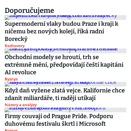
Doporučujeme
Supermoderní vlaky budou Praze i kraji k
ničemu bez nových kolejí, říká radní
Borecký
Rozhovory
Obchodní modely se hroutí, trh se
extrémně mění, předpovídají čeští kapitáni
AI revoluce
Byznys
Když daň vyžene zlatá vejce. Kalifornie chce
zdanit miliardáře, ti raději utíkají
Názory a analýzy
Firmy couvají od Prague Pride. Podporu
duhovému festivalu škrtl i Microsoft
Byznys