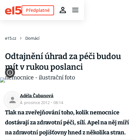
Předplatné
e15.cz
Domácí
Odtajnění úhrad za péči budou
mít v rukou poslanci
Adéla Čabanová
4. prosince 2012
·
08:14
Tlak na zveřejňování toho, kolik nemocnice
dostávají za zdravotní péči, sílí. Apel na něj míří
na zdravotní pojišťovny hned z několika stran.