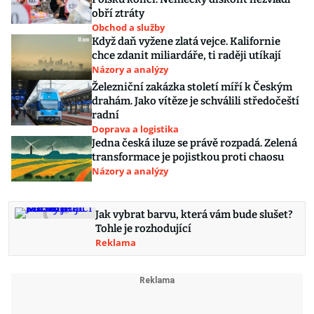
obří ztráty
Obchod a služby
Když daň vyžene zlatá vejce. Kalifornie
chce zdanit miliardáře, ti raději utíkají
Názory a analýzy
Železniční zakázka století míří k Českým
drahám. Jako vítěze je schválili středočeští
radní
Doprava a logistika
Jedna česká iluze se právě rozpadá. Zelená
transformace je pojistkou proti chaosu
Názory a analýzy
Jak vybrat barvu, která vám bude slušet?
Tohle je rozhodující
Reklama