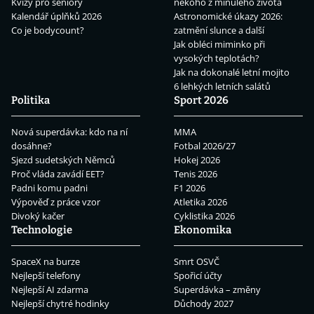
Kvízy pro seniory
někoho z minulého života
Kalendář úplňků 2026
Astronomické úkazy 2026:
Co je bodycount?
zatmění slunce a další
Jak obléci miminko při
vysokých teplotách?
Jak na dokonalé letní mojito
6 lehkých letních salátů
Politika
Sport 2026
Nová superdávka: kdo na ní
MMA
dosáhne?
Fotbal 2026/27
Sjezd sudetských Němců
Hokej 2026
Proč vláda zavádí EET?
Tenis 2026
Padni komu padni
F1 2026
Výpověď z práce vzor
Atletika 2026
Divoký kačer
Cyklistika 2026
Technologie
Ekonomika
SpaceX na burze
Smrt OSVČ
Nejlepší telefony
Spořicí účty
Nejlepší AI zdarma
Superdávka – změny
Nejlepší chytré hodinky
Důchody 2027