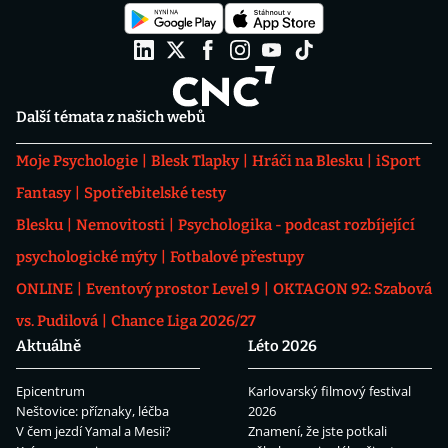
Další témata z našich webů
Moje Psychologie
Blesk Tlapky
Hráči na Blesku
iSport
Fantasy
Spotřebitelské testy
Blesku
Nemovitosti
Psychologika - podcast rozbíjející
psychologické mýty
Fotbalové přestupy
ONLINE
Eventový prostor Level 9
OKTAGON 92: Szabová
vs. Pudilová
Chance Liga 2026/27
Aktuálně
Léto 2026
Epicentrum
Karlovarský filmový festival
Neštovice: příznaky, léčba
2026
V čem jezdí Yamal a Mesii?
Znamení, že jste potkali