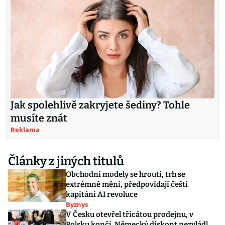
Jak spolehlivě zakryjete šediny? Tohle
musíte znát
Reklama
Články z jiných titulů
Obchodní modely se hroutí, trh se
extrémně mění, předpovídají čeští
kapitáni AI revoluce
Byznys
V Česku otevřel třicátou prodejnu, v
Polsku končí. Německý diskont nezvládl