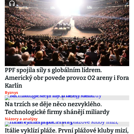
PPF spojila síly s globálním lídrem.
Americký obr povede provoz O2 areny i Fora
Karlín
Byznys
Na trzích se děje něco nezvyklého.
Technologické firmy shánějí miliardy
Názory a analýzy
Itálie vyklízí pláže. První plážové kluby mizí,