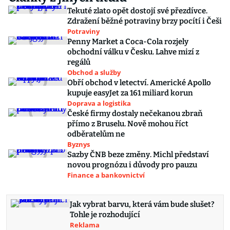
Tekuté zlato opět dostojí své přezdívce.
Zdražení běžné potraviny brzy pocítí i Češi
Potraviny
Penny Market a Coca-Cola rozjely
obchodní válku v Česku. Lahve mizí z
regálů
Obchod a služby
Obří obchod v letectví. Americké Apollo
kupuje easyJet za 161 miliard korun
Doprava a logistika
České firmy dostaly nečekanou zbraň
přímo z Bruselu. Nově mohou říct
odběratelům ne
Byznys
Sazby ČNB beze změny. Michl představí
novou prognózu i důvody pro pauzu
Finance a bankovnictví
Jak vybrat barvu, která vám bude slušet?
Tohle je rozhodující
Reklama