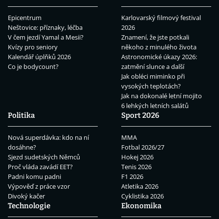
Epicentrum
Karlovarský filmový festival
Neštovice: příznaky, léčba
2026
V čem jezdí Yamal a Mesii?
Znamení, že jste potkali
Kvízy pro seniory
někoho z minulého života
Kalendář úplňků 2026
Astronomické úkazy 2026:
Co je bodycount?
zatmění slunce a další
Jak obléci miminko při
vysokých teplotách?
Jak na dokonalé letní mojito
6 lehkých letních salátů
Politika
Sport 2026
Nová superdávka: kdo na ní
MMA
dosáhne?
Fotbal 2026/27
Sjezd sudetských Němců
Hokej 2026
Proč vláda zavádí EET?
Tenis 2026
Padni komu padni
F1 2026
Výpověď z práce vzor
Atletika 2026
Divoký kačer
Cyklistika 2026
Technologie
Ekonomika