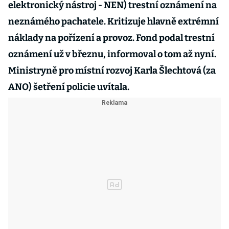
elektronický nástroj - NEN) trestní oznámení na
neznámého pachatele. Kritizuje hlavně extrémní
náklady na pořízení a provoz. Fond podal trestní
oznámení už v březnu, informoval o tom až nyní.
Ministryně pro místní rozvoj Karla Šlechtová (za
ANO) šetření policie uvítala.