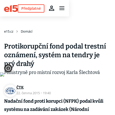
Předplatné
e15.cz
Domácí
Protikorupční fond podal trestní
oznámení, systém na tendry je
prý drahý
ČTK
22. června 2015
·
19:40
Nadační fond proti korupci (NFPK) podal kvůli
systému na zadávání zakázek (Národní