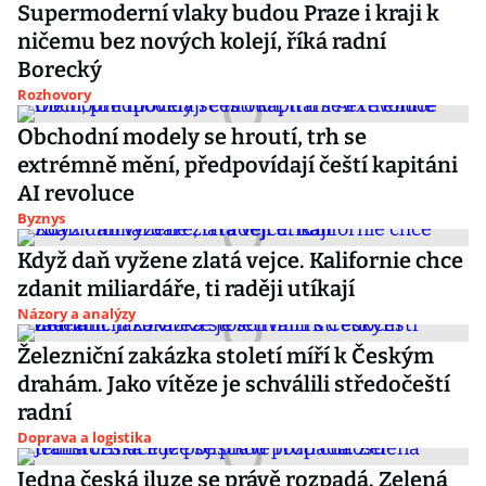
Supermoderní vlaky budou Praze i kraji k
ničemu bez nových kolejí, říká radní
Borecký
Rozhovory
Obchodní modely se hroutí, trh se
extrémně mění, předpovídají čeští kapitáni
AI revoluce
Byznys
Když daň vyžene zlatá vejce. Kalifornie chce
zdanit miliardáře, ti raději utíkají
Názory a analýzy
Železniční zakázka století míří k Českým
drahám. Jako vítěze je schválili středočeští
radní
Doprava a logistika
Jedna česká iluze se právě rozpadá. Zelená