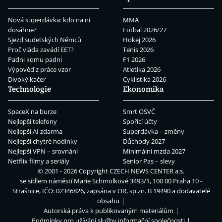
Nová superdávka: kdo na ní
MMA
dosáhne?
Fotbal 2026/27
Sjezd sudetských Němců
Hokej 2026
Proč vláda zavádí EET?
Tenis 2026
Padni komu padni
F1 2026
Výpověď z práce vzor
Atletika 2026
Divoký kačer
Cyklistika 2026
Technologie
Ekonomika
SpaceX na burze
Smrt OSVČ
Nejlepší telefony
Spořicí účty
Nejlepší AI zdarma
Superdávka – změny
Nejlepší chytré hodinky
Důchody 2027
Nejlepší VPN – srovnání
Minimální mzda 2027
Netflix filmy a seriály
Senior Pas – slevy
© 2001 - 2026 Copyright
CZECH NEWS CENTER a.s.
se sídlem náměstí Marie Schmolkové 3493/1, 100 00 Praha 10 -
Strašnice, IČO: 02346826, zapsána v OR, sp.zn. B 19490 a dodavatelé
obsahu
Autorská práva k publikovaným materiálům
Podmínky pro užívání služby informační společnosti