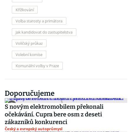
Křížkování
Volba starosty a primátora
Jak kandidovat do zastupitelstva
Voličský průkaz
Volební komise
Komunální volby v Praze
Doporučujeme
S novým elektromobilem překonali
očekávání. Cupra bere osm z deseti
zákazníků konkurenci
Český a evropský autoprůmysl