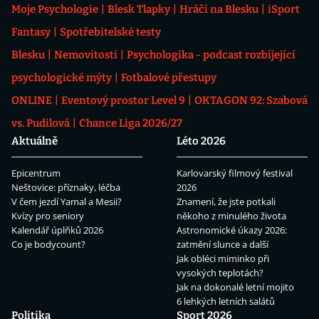
Moje Psychologie
Blesk Tlapky
Hráči na Blesku
iSport
Fantasy
Spotřebitelské testy
Blesku
Nemovitosti
Psychologika - podcast rozbíjející
psychologické mýty
Fotbalové přestupy
ONLINE
Eventový prostor Level 9
OKTAGON 92: Szabová
vs. Pudilová
Chance Liga 2026/27
Aktuálně
Léto 2026
Epicentrum
Karlovarský filmový festival
Neštovice: příznaky, léčba
2026
V čem jezdí Yamal a Mesii?
Znamení, že jste potkali
Kvízy pro seniory
někoho z minulého života
Kalendář úplňků 2026
Astronomické úkazy 2026:
Co je bodycount?
zatmění slunce a další
Jak obléci miminko při
vysokých teplotách?
Jak na dokonalé letní mojito
6 lehkých letních salátů
Politika
Sport 2026