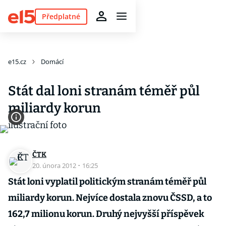
Předplatné
e15.cz
Domácí
Stát dal loni stranám téměř půl
miliardy korun
ČTK
20. února 2012
·
16:25
Stát loni vyplatil politickým stranám téměř půl
miliardy korun. Nejvíce dostala znovu ČSSD, a to
162,7 milionu korun. Druhý nejvyšší příspěvek