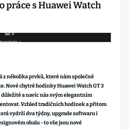
 do práce s Huawei Watch
3
togalerie
dá z několika prvků, které nám společně
ze. Nové chytré hodinky Huawei Watch GT 3
důležité a navíc nás svým elegantním
ntovat. Vzhled tradičních hodinek a přitom
terá vydrží dva týdny, upgrade softwaru i
signovém obalu - to vše jsou nové