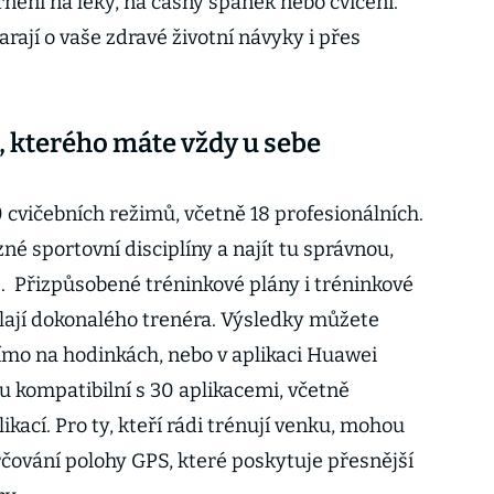
nění na léky, na časný spánek nebo cvičení.
ají o vaše zdravé životní návyky i přes
, kterého máte vždy u sebe
 cvičebních režimů, včetně 18 profesionálních.
é sportovní disciplíny a najít tu správnou,
. Přizpůsobené tréninkové plány i tréninkové
ělají dokonalého trenéra. Výsledky můžete
ímo na hodinkách, nebo v aplikaci Huawei
u kompatibilní s 30 aplikacemi, včetně
ikací. Pro ty, kteří rádi trénují venku, mohou
rčování polohy GPS, které poskytuje přesnější