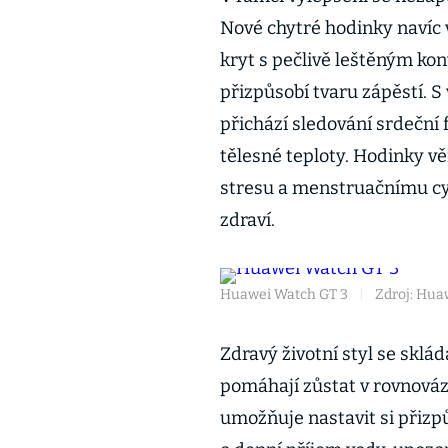
Nové chytré hodinky navíc 
kryt s pečlivě leštěným ko
přizpůsobí tvaru zápěstí. 
přichází sledování srdeční
tělesné teploty. Hodinky v
stresu a menstruačnímu c
zdraví.
Huawei Watch GT 3
|
Zdroj: Hua
Zdravý životní styl se sklá
pomáhají zůstat v rovnová
umožňuje nastavit si přizp