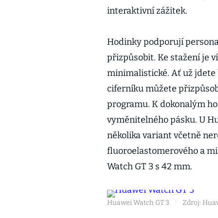
interaktivní zážitek.
Hodinky podporují personali
přizpůsobit. Ke stažení je 
minimalistické. Ať už jdete
ciferníku můžete přizpůso
programu. K dokonalým hod
vyměnitelného pásku. U Hu
několika variant včetně ner
fluoroelastomerového a mil
Watch GT 3 s 42 mm.
Huawei Watch GT 3
|
Zdroj: Hua