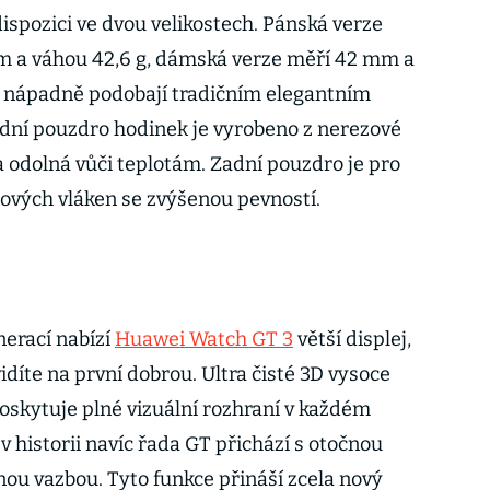
dispozici ve dvou velikostech. Pánská verze
 mm a váhou 42,6 g, dámská verze měří 42 mm a
ak nápadně podobají tradičním elegantním
ní pouzdro hodinek je vyrobeno z nerezové
 a odolná vůči teplotám. Zadní pouzdro je pro
vých vláken se zvýšenou pevností.
nerací nabízí
Huawei Watch GT 3
větší displej,
díte na první dobrou. Ultra čisté 3D vysoce
oskytuje plné vizuální rozhraní v každém
 historii navíc řada GT přichází s otočnou
u vazbou. Tyto funkce přináší zcela nový