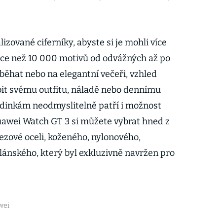
zované ciferníky, abyste si je mohli více
více než 10 000 motivů od odvážných až po
 běhat nebo na elegantní večeři, vzhled
bit svému outfitu, náladě nebo dennímu
inkám neodmyslitelně patří i možnost
awei Watch GT 3 si můžete vybrat hned z
ezové oceli, koženého, nylonového,
ánského, který byl exkluzivně navržen pro
wei