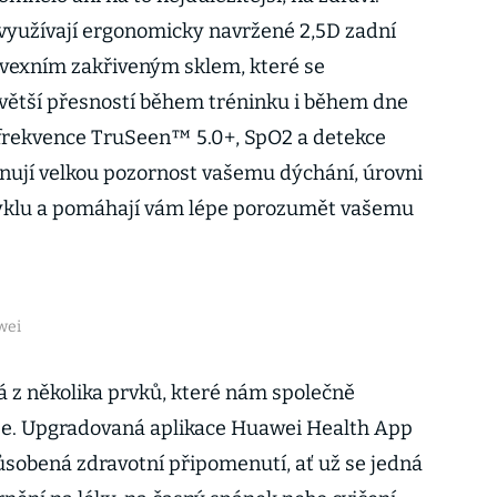
využívají ergonomicky navržené 2,5D zadní
nvexním zakřiveným sklem, které se
S větší přesností během tréninku i během dne
 frekvence TruSeen™ 5.0+, SpO2 a detekce
ěnují velkou pozornost vašemu dýchání, úrovni
yklu a pomáhají vám lépe porozumět vašemu
wei
dá z několika prvků, které nám společně
ze. Upgradovaná aplikace Huawei Health App
ůsobená zdravotní připomenutí, ať už se jedná