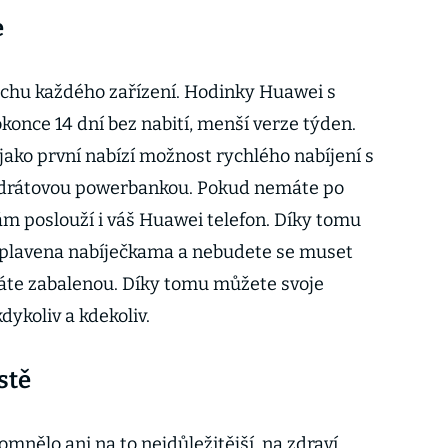
e
pěchu každého zařízení. Hodinky Huawei s
konce 14 dní bez nabití, menší verze týden.
ako první nabízí možnost rychlého nabíjení s
ezdrátovou powerbankou. Pokud nemáte po
vám poslouží i váš Huawei telefon. Díky tomu
plavena nabíječkama a nebudete se muset
máte zabalenou. Díky tomu můžete svoje
ykoliv a kdekoliv.
stě
mnělo ani na to nejdůležitější, na zdraví.