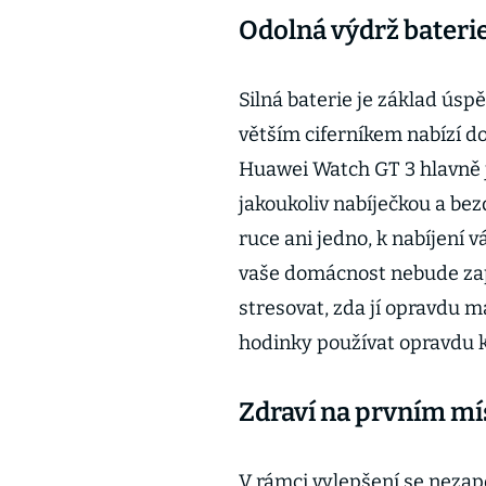
Odolná výdrž bateri
Silná baterie je základ ús
větším ciferníkem nabízí do
Huawei Watch GT 3 hlavně j
jakoukoliv nabíječkou a b
ruce ani jedno, k nabíjení 
vaše domácnost nebude za
stresovat, zda jí opravdu 
hodinky používat opravdu kd
Zdraví na prvním mí
V rámci vylepšení se nezapo