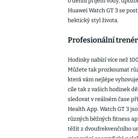
o denní příjem vody, upozor
Huawei Watch GT 3 se postar
hektický styl života.
Profesionální trenér
Hodinky nabízí více než 100
Můžete tak prozkoumat různ
která vám nejlépe vyhovuje
cíle tak z vašich hodinek d
sledovat v reálném čase př
Health App. Watch GT 3 jso
různých běžných fitness apl
těžit z dvoufrekvenčního u