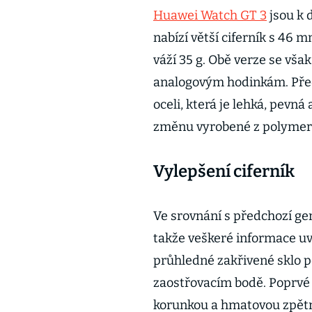
Huawei Watch GT 3
jsou k 
nabízí větší ciferník s 46
váží 35 g. Obě verze se vš
analogovým hodinkám. Před
oceli, která je lehká, pevná
změnu vyrobené z polymero
Vylepšení ciferník
Ve srovnání s předchozí ge
takže veškeré informace uvi
průhledné zakřivené sklo p
zaostřovacím bodě. Poprvé v
korunkou a hmatovou zpětno