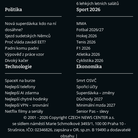
6 lehkých letních salátů
Politika
Sport 2026
Nová superdávka: kdo na ní
MMA
dosáhne?
Fotbal 2026/27
Sjezd sudetských Němců
Hokej 2026
Proč vláda zavádí EET?
Tenis 2026
Padni komu padni
F1 2026
Výpověď z práce vzor
Atletika 2026
Divoký kačer
Cyklistika 2026
Technologie
Ekonomika
SpaceX na burze
Smrt OSVČ
Nejlepší telefony
Spořicí účty
Nejlepší AI zdarma
Superdávka – změny
Nejlepší chytré hodinky
Důchody 2027
Nejlepší VPN – srovnání
Minimální mzda 2027
Netflix filmy a seriály
Senior Pas – slevy
© 2001 - 2026 Copyright
CZECH NEWS CENTER a.s.
se sídlem náměstí Marie Schmolkové 3493/1, 100 00 Praha 10 -
Strašnice, IČO: 02346826, zapsána v OR, sp.zn. B 19490 a dodavatelé
obsahu