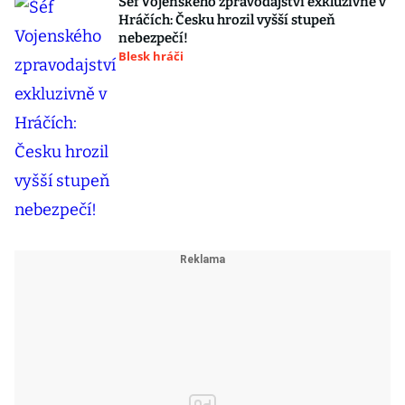
Šéf Vojenského zpravodajství exkluzivně v
Hráčích: Česku hrozil vyšší stupeň
nebezpečí!
Blesk hráči