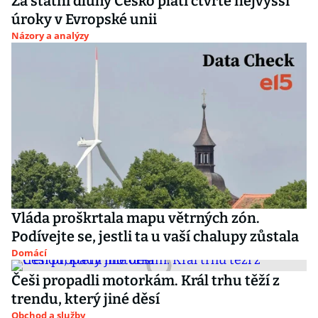
Za státní dluhy Česko platí čtvrté nejvyšší
úroky v Evropské unii
Názory a analýzy
Vláda proškrtala mapu větrných zón.
Podívejte se, jestli ta u vaší chalupy zůstala
Domácí
Češi propadli motorkám. Král trhu těží z
trendu, který jiné děsí
Obchod a služby