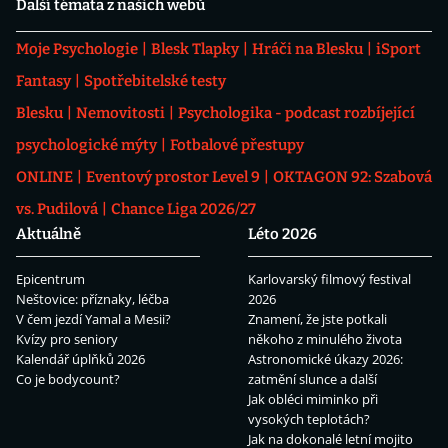
Další témata z našich webů
Moje Psychologie
Blesk Tlapky
Hráči na Blesku
iSport
Fantasy
Spotřebitelské testy
Blesku
Nemovitosti
Psychologika - podcast rozbíjející
psychologické mýty
Fotbalové přestupy
ONLINE
Eventový prostor Level 9
OKTAGON 92: Szabová
vs. Pudilová
Chance Liga 2026/27
Aktuálně
Léto 2026
Epicentrum
Karlovarský filmový festival
Neštovice: příznaky, léčba
2026
V čem jezdí Yamal a Mesii?
Znamení, že jste potkali
Kvízy pro seniory
někoho z minulého života
Kalendář úplňků 2026
Astronomické úkazy 2026:
Co je bodycount?
zatmění slunce a další
Jak obléci miminko při
vysokých teplotách?
Jak na dokonalé letní mojito