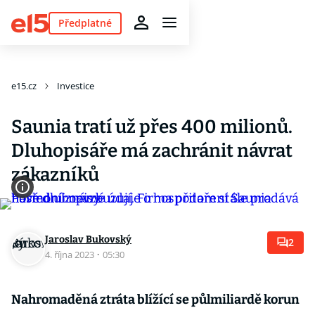
Předplatné
e15.cz
Investice
Saunia tratí už přes 400 milionů.
Dluhopisáře má zachránit návrat
zákazníků
Jaroslav Bukovský
2
4. října 2023
·
05:30
Nahromaděná ztráta blížící se půlmiliardě korun