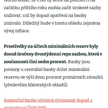
Nutno dodat, že ČNB by letos na podzim či na
začátku příštího roku mohla začít úrokové sazby
snižovat, což by dopad opatření na banky
zmírnilo. Důležitý bude v tomto ohledu zejména
vývoj inflace.
Prostředky na účtech minimálních rezerv byly
dosud úročeny dvoutýdenní repo sazbou, která v
současnosti činí sedm procent.
Banky jsou
povinny u centrální banky držet minimální
rezervu ve výši dvou procent primárních závazků
(především klientských vkladů).
Komerční banka očekává významný dopad z