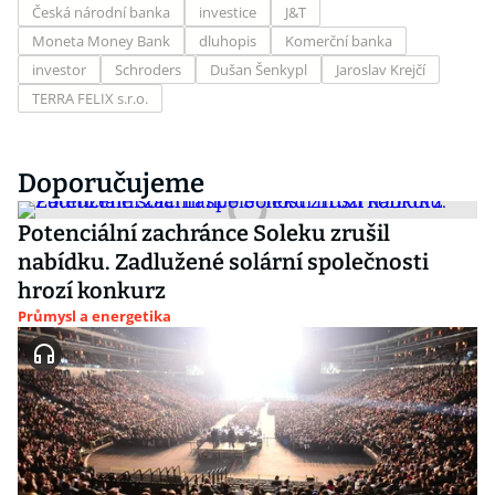
Česká národní banka
investice
J&T
Moneta Money Bank
dluhopis
Komerční banka
investor
Schroders
Dušan Šenkypl
Jaroslav Krejčí
TERRA FELIX s.r.o.
Doporučujeme
Potenciální zachránce Soleku zrušil
nabídku. Zadlužené solární společnosti
hrozí konkurz
Průmysl a energetika