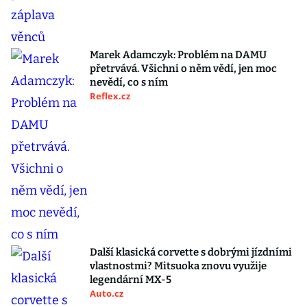
Marek Adamczyk: Problém na DAMU
přetrvává. Všichni o něm vědí, jen moc
nevědí, co s ním
Reflex.cz
Další klasická corvette s dobrými jízdními
vlastnostmi? Mitsuoka znovu využije
legendární MX-5
Auto.cz