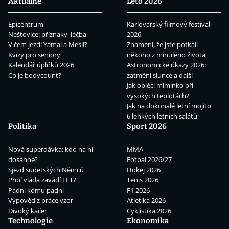
Aktuálně
Léto 2026
Epicentrum
Karlovarský filmový festival
Neštovice: příznaky, léčba
2026
V čem jezdí Yamal a Mesii?
Znamení, že jste potkali
Kvízy pro seniory
někoho z minulého života
Kalendář úplňků 2026
Astronomické úkazy 2026:
Co je bodycount?
zatmění slunce a další
Jak obléci miminko při
vysokých teplotách?
Jak na dokonalé letní mojito
6 lehkých letních salátů
Politika
Sport 2026
Nová superdávka: kdo na ní
MMA
dosáhne?
Fotbal 2026/27
Sjezd sudetských Němců
Hokej 2026
Proč vláda zavádí EET?
Tenis 2026
Padni komu padni
F1 2026
Výpověď z práce vzor
Atletika 2026
Divoký kačer
Cyklistika 2026
Technologie
Ekonomika