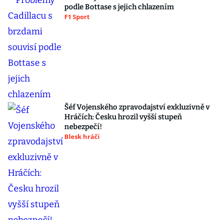
podle Bottase s jejich chlazením
F1 Sport
Šéf Vojenského zpravodajství exkluzivně v
Hráčích: Česku hrozil vyšší stupeň
nebezpečí!
Blesk hráči