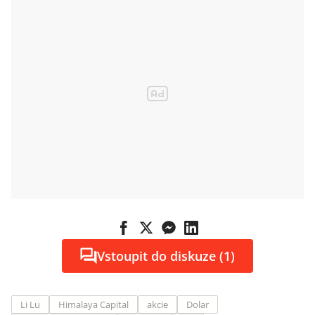
Vstoupit do diskuze (1)
Li Lu
Himalaya Capital
akcie
Dolar