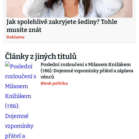
Jak spolehlivě zakryjete šediny? Tohle
musíte znát
Reklama
Články z jiných titulů
Poslední rozloučení s Milanem Knížákem
(†86): Dojemné vzpomínky přátel a záplava
věnců
Blesk politika