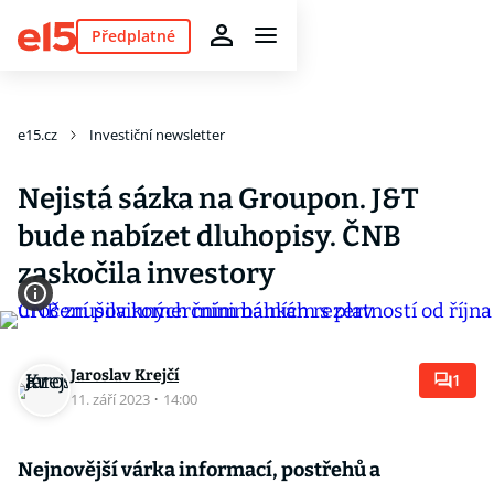
Předplatné
e15.cz
Investiční newsletter
Nejistá sázka na Groupon. J&T
bude nabízet dluhopisy. ČNB
zaskočila investory
Jaroslav Krejčí
1
11. září 2023
·
14:00
Nejnovější várka informací, postřehů a