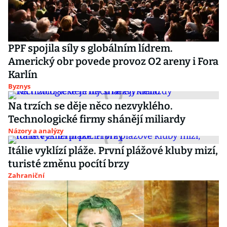
PPF spojila síly s globálním lídrem.
Americký obr povede provoz O2 areny i Fora
Karlín
Byznys
Na trzích se děje něco nezvyklého.
Technologické firmy shánějí miliardy
Názory a analýzy
Itálie vyklízí pláže. První plážové kluby mizí,
turisté změnu pocítí brzy
Zahraniční