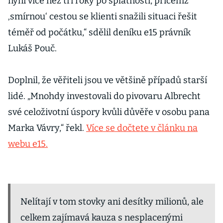
nyní více než tři roky po splatnosti, přičemž
‚smírnou‘ cestou se klienti snažili situaci řešit
téměř od počátku,“ sdělil deníku e15 právník
Lukáš Pouč.
Doplnil, že věřiteli jsou ve většině případů starší
lidé. „Mnohdy investovali do pivovaru Albrecht
své celoživotní úspory kvůli důvěře v osobu pana
Marka Vávry,“ řekl.
Více se dočtete v článku na
webu e15.
Nelítají v tom stovky ani desítky milionů, ale
celkem zajímavá kauza s nesplacenými