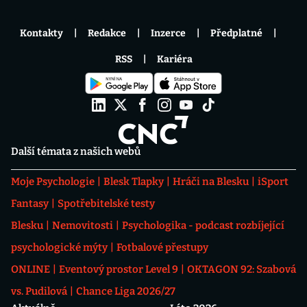
Kontakty
Redakce
Inzerce
Předplatné
RSS
Kariéra
Další témata z našich webů
Moje Psychologie
Blesk Tlapky
Hráči na Blesku
iSport
Fantasy
Spotřebitelské testy
Blesku
Nemovitosti
Psychologika - podcast rozbíjející
psychologické mýty
Fotbalové přestupy
ONLINE
Eventový prostor Level 9
OKTAGON 92: Szabová
vs. Pudilová
Chance Liga 2026/27