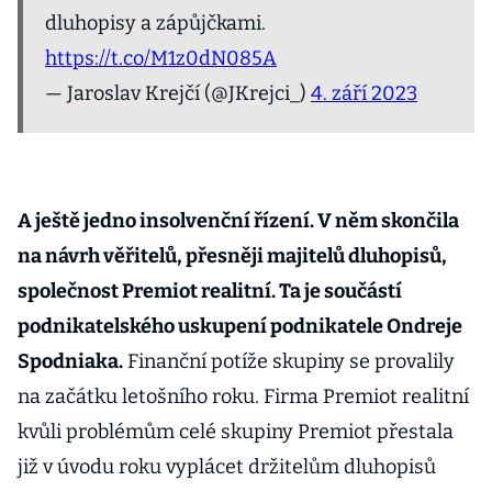
dluhopisy a zápůjčkami.
https://t.co/M1z0dN085A
— Jaroslav Krejčí (@JKrejci_)
4. září 2023
A ještě jedno insolvenční řízení. V něm skončila
na návrh věřitelů, přesněji majitelů dluhopisů,
společnost Premiot realitní. Ta je součástí
podnikatelského uskupení podnikatele Ondreje
Spodniaka.
Finanční potíže skupiny se provalily
na začátku letošního roku. Firma Premiot realitní
kvůli problémům celé skupiny Premiot přestala
již v úvodu roku vyplácet držitelům dluhopisů