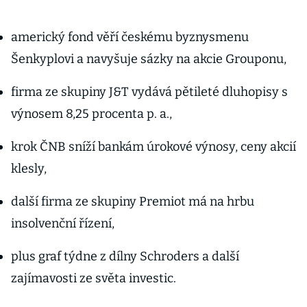
americký fond věří českému byznysmenu
Šenkyplovi a navyšuje sázky na akcie Grouponu,
firma ze skupiny J&T vydává pětileté dluhopisy s
výnosem 8,25 procenta p. a.,
krok ČNB sníží bankám úrokové výnosy, ceny akcií
klesly,
další firma ze skupiny Premiot má na hrbu
insolvenční řízení,
plus graf týdne z dílny Schroders a další
zajímavosti ze světa investic.