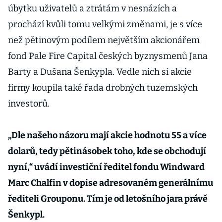
úbytku uživatelů a ztrátám v nesnázích a
prochází kvůli tomu velkými změnami, je s více
než pětinovým podílem největším akcionářem
fond Pale Fire Capital českých byznysmenů Jana
Barty a Dušana Šenkypla. Vedle nich si akcie
firmy koupila také řada drobných tuzemských
investorů.
„Dle našeho názoru mají akcie hodnotu 55 a více
dolarů, tedy pětinásobek toho, kde se obchodují
nyní,“ uvádí investiční ředitel fondu Windward
Marc Chalfin v dopise adresovaném generálnímu
řediteli Grouponu. Tím je od letošního jara právě
Šenkypl.