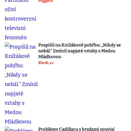
Poggers
Pospíšil na Knížákově pohřbu: „Nikdy se
nebál.“ Zmínil napjaté vztahy s Medou
Mládkovou
Blesk.cz
Problémy Cadillacu s brzdami souvisí