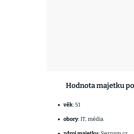
Hodnota majetku pod
věk
: 51
obory
: IT, média
zdroj majetku
: Seznam.cz