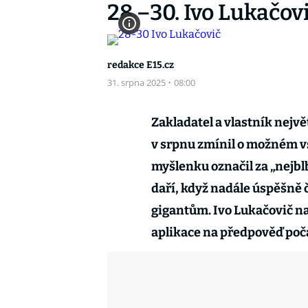
28.–30. Ivo Lukačov
redakce E15.cz
31. srpna 2025
·
08:00
Zakladatel a vlastník nejvě
v srpnu zmínil o možném vs
myšlenku označil za „nejbl
daří, když nadále úspěšně
gigantům. Ivo Lukačovič na
aplikace na předpověď poč