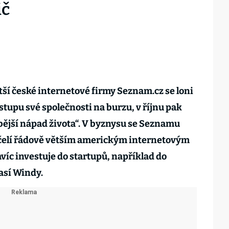
ič
tší české internetové firmy Seznam.cz se loni
tupu své společnosti na burzu, v říjnu pak
bější nápad života“. V byznysu se Seznamu
 čelí řádově větším americkým internetovým
víc investuje do startupů, například do
así Windy.