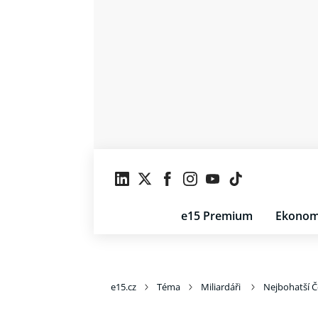
e15 Premium
Ekonom
e15.cz
Téma
Miliardáři
Nejbohatší Če