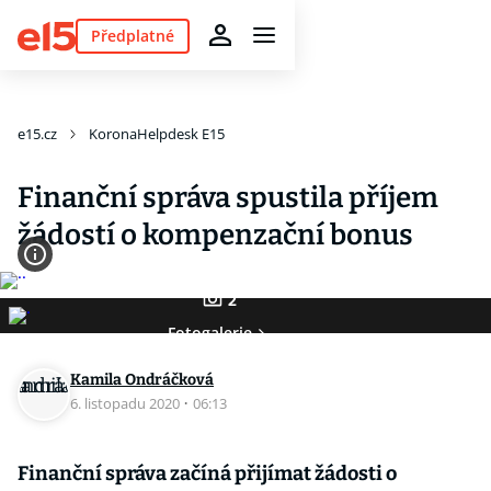
Předplatné
e15.cz
KoronaHelpdesk E15
Finanční správa spustila příjem
žádostí o kompenzační bonus
2
Fotogalerie
Kamila Ondráčková
6. listopadu 2020
·
06:13
Finanční správa začíná přijímat žádosti o