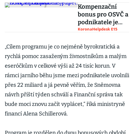
Kompenzační
bonus pro OSVČ a
podnikatele je
zpět. Kolik lze
KoronaHelpdesk E15
čerpat?
„Cílem programu je co nejméně byrokratická a
rychlá pomoc zasaženým živnostníkům a malým
eseróčkům v celkové výši až 24 tisíc korun. V
rámci jarního běhu jsme mezi podnikatele uvolnili
přes 22 miliard a já pevně věřím, že Sněmovna
návrh příští týden schválí a Finanční správa tak
bude moci znovu začít vyplácet,“ říká ministryně
financí Alena Schillerová.
Program je rozdělen do dvou bonusových období.