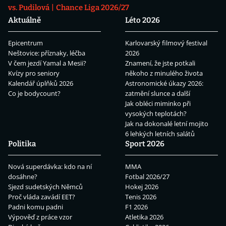
vs. Pudilová
Chance Liga 2026/27
Aktuálně
Léto 2026
Epicentrum
Karlovarský filmový festival
Neštovice: příznaky, léčba
2026
V čem jezdí Yamal a Mesii?
Znamení, že jste potkali
Kvízy pro seniory
někoho z minulého života
Kalendář úplňků 2026
Astronomické úkazy 2026:
Co je bodycount?
zatmění slunce a další
Jak obléci miminko při
vysokých teplotách?
Jak na dokonalé letní mojito
6 lehkých letních salátů
Politika
Sport 2026
Nová superdávka: kdo na ní
MMA
dosáhne?
Fotbal 2026/27
Sjezd sudetských Němců
Hokej 2026
Proč vláda zavádí EET?
Tenis 2026
Padni komu padni
F1 2026
Výpověď z práce vzor
Atletika 2026