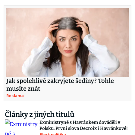
Jak spolehlivě zakryjete šediny? Tohle
musíte znát
Reklama
Články z jiných titulů
Exministryně s Havránkem dováděli v
Polsku: První slova Decroix i Havránkové!
Blesk politika