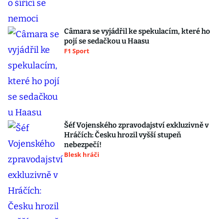
Câmara se vyjádřil ke spekulacím, které ho
pojí se sedačkou u Haasu
F1 Sport
Šéf Vojenského zpravodajství exkluzivně v
Hráčích: Česku hrozil vyšší stupeň
nebezpečí!
Blesk hráči